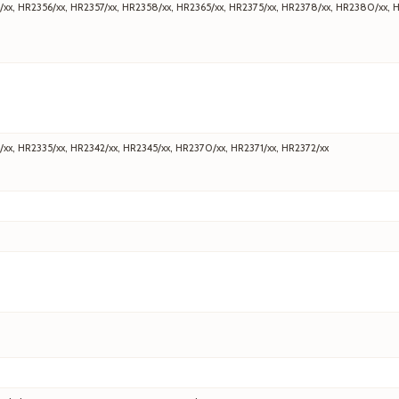
/xx, HR2356/xx, HR2357/xx, HR2358/xx, HR2365/xx, HR2375/xx, HR2378/xx, HR2380/xx, 
/xx, HR2335/xx, HR2342/xx, HR2345/xx, HR2370/xx, HR2371/xx, HR2372/xx