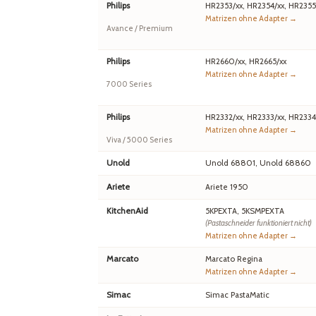
Philips
HR2353/xx, HR2354/xx, HR2355
Matrizen ohne Adapter →
Avance / Premium
Philips
HR2660/xx, HR2665/xx
Matrizen ohne Adapter →
7000 Series
Philips
HR2332/xx, HR2333/xx, HR2334
Matrizen ohne Adapter →
Viva / 5000 Series
Unold
Unold 68801, Unold 68860
Ariete
Ariete 1950
KitchenAid
5KPEXTA, 5KSMPEXTA
(Pastaschneider funktioniert nicht)
Matrizen ohne Adapter →
Marcato
Marcato Regina
Matrizen ohne Adapter →
Simac
Simac PastaMatic