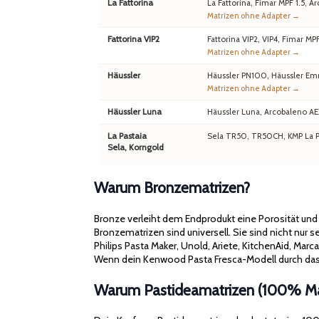
La Fattorina
La Fattorina, Fimar MPF 1.5,
Matrizen ohne Adapter →
Fattorina VIP2
Fattorina VIP2, VIP4, Fimar MP
Matrizen ohne Adapter →
Häussler
Häussler PN100, Häussler Em
Matrizen ohne Adapter →
Häussler Luna
Häussler Luna, Arcobaleno A
La Pastaia
Sela TR50, TR50CH, KMP La Pa
Sela, Korngold
Warum Bronzematrizen?
Bronze verleiht dem Endprodukt eine Porosität un
Bronzematrizen sind universell. Sie sind nicht nur
Philips Pasta Maker, Unold, Ariete, KitchenAid, Mar
Wenn dein Kenwood Pasta Fresca-Modell durch das 
Warum Pastideamatrizen (100% Mad