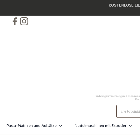
KOSTENLOSE LIE
Skip
to
main
content
Währungsumrechnungen dienen nur als 
Der
Products
search
Pasta-Matrizen und Aufsätze
Nudelmaschinen mit Extruder