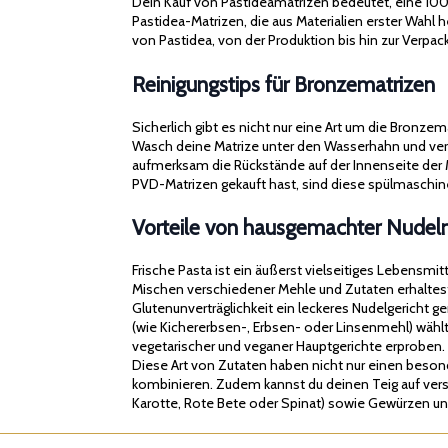
Dein Kauf von Pastideamatrizen bedeutet, eine 100% M
Pastidea-Matrizen, die aus Materialien erster Wahl
von Pastidea, von der Produktion bis hin zur Verpackun
Reinigungstips für Bronzematrizen
Sicherlich gibt es nicht nur eine Art um die Bronze
Wasch deine Matrize unter den Wasserhahn und verw
aufmerksam die Rückstände auf der Innenseite der 
PVD-Matrizen gekauft hast, sind diese spülmasch
Vorteile von hausgemachter Nudel
Frische Pasta ist ein äußerst vielseitiges Lebensmi
Mischen verschiedener Mehle und Zutaten erhaltes
Glutenunverträglichkeit ein leckeres Nudelgericht 
(wie Kichererbsen-, Erbsen- oder Linsenmehl) wählt
vegetarischer und veganer Hauptgerichte erproben.
Diese Art von Zutaten haben nicht nur einen beso
kombinieren. Zudem kannst du deinen Teig auf vers
Karotte, Rote Bete oder Spinat) sowie Gewürzen un