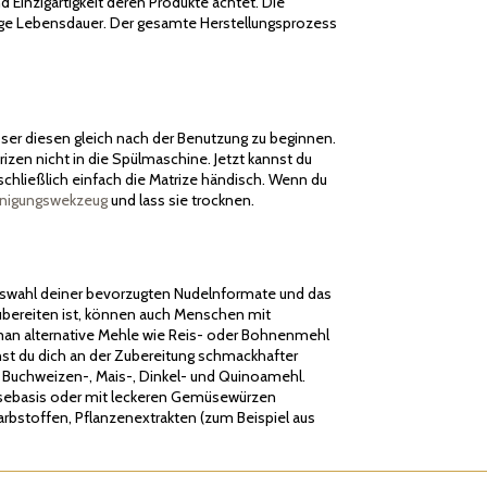
d Einzigartigkeit deren Produkte achtet. Die
lange Lebensdauer. Der gesamte Herstellungsprozess
esser diesen gleich nach der Benutzung zu beginnen.
zen nicht in die Spülmaschine. Jetzt kannst du
chließlich einfach die Matrize händisch. Wenn du
inigungswekzeug
und lass sie trocknen.
e Auswahl deiner bevorzugten Nudelnformate und das
ubereiten ist, können auch Menschen mit
m man alternative Mehle wie Reis- oder Bohnenmehl
nnst du dich an der Zubereitung schmackhafter
l Buchweizen-, Mais-, Dinkel- und Quinoamehl.
üsebasis oder mit leckeren Gemüsewürzen
rbstoffen, Pflanzenextrakten (zum Beispiel aus