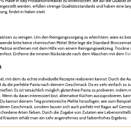
ade in Italy Produktionsrealität zu unterstützen, die auf die Qualität un
 hergestellt werden, erfüllen strenge Qualitätsstandards und haben eine 
g, findet in Italien statt.
matrizen zu reinigen. Um den Reinigungsvorgang zu erleichtern, wäre es b
ende bitte keine chemischen Mittel. Bitte lege die Standard-Bronzematri
Matrize entfernen mit dem Hilfe von einem Reinigungswekzeug. Trockne s
inenfest. Entferne die inneren Rückstände nach dem Waschen mit dem
Re
n
ttel, mit dem du echte individuelle Rezepte realisieren kannst. Durch di
t du die perfekte Pasta nach deinem Geschmack. Da es sehr einfach zu z
genießen. Es ist tatsächlich möglich glutenfreie Pasta zu probieren, inde
. Wenn du daran interessiert bist, alternative Küchen auszuprobieren, ka
 Du kannst deinem Teig proteinreiche Mehle hinzufügen, wie zum Beispie
nderen Geschmack, sondern lassen sich auch perfekt mit Ragus auf Gem
chiedene Arten färben. Durch die Zugabe von Zutaten wie Lebensmittelfa
d Kräutern erhält man ein sehr angenehmes und farbenfrohes Ergebnis.