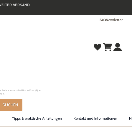
TWEITER VERSAND
FAQ
Newsletter
Preise ausschließlich in Euro (€) an.
hen.
SUCHEN
Tipps & praktische Anleitungen
Kontakt und Informationen
N