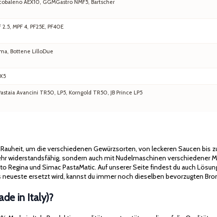
 Arcobaleno AEX10, GGMGastro NMF5, Bartscher
F 2.5, MPF 4, PF25E, PF40E
ma, Bottene LilloDue
EX5
staia Avancini TR50, LP5, Korngold TR50, JB Prince LP5
d Rauheit, um die verschiedenen Gewürzsorten, von leckeren Saucen bis
 sehr widerstandsfähig, sondern auch mit Nudelmaschinen verschiedener M
cato Regina und Simac PastaMatic. Auf unserer Seite findest du auch Lösun
neueste ersetzt wird, kannst du immer noch dieselben bevorzugten Bron
e in Italy)?