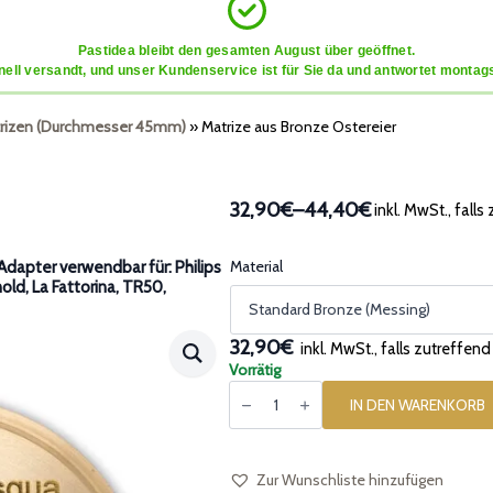
Pastidea bleibt den gesamten August über geöffnet.
ell versandt, und unser Kundenservice ist für Sie da und antwortet montags
rizen (Durchmesser 45mm)
»
Matrize aus Bronze Ostereier
32,90€
–
44,40€
inkl. MwSt., falls
Preisspanne:
32,90€
bis
Material
dapter verwendbar für: Philips
nold, La Fattorina, TR50,
44,40€
32,90€
inkl. MwSt., falls zutreffend
Vorrätig
Matrize
aus
IN DEN WARENKORB
Bronze
Ostereier
Menge
Zur Wunschliste hinzufügen