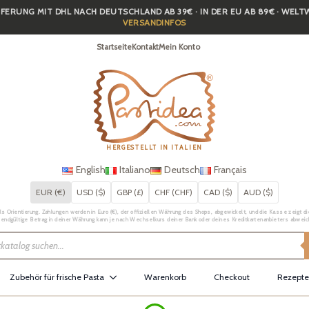
FERUNG MIT DHL NACH DEUTSCHLAND AB 39€ · IN DER EU AB 89€ · WEL
VERSANDINFOS
Startseite
Kontakt
Mein Konto
HERGESTELLT IN ITALIEN
English
Italiano
Deutsch
Français
EUR (€)
USD ($)
GBP (£)
CHF (CHF)
CAD ($)
AUD ($)
Orientierung. Zahlungen werden in Euro (€), der offiziellen Währung des Shops, abgewickelt, und die Kasse zeigt die 
 endgültige Betrag in deiner Währung kann je nach Wechselkurs deiner Bank oder deines Kreditkartenanbieters abweic
Zubehör für frische Pasta
Warenkorb
Checkout
Rezepte