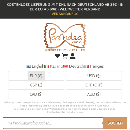
KOSTENLOSE LIEFERUNG MIT DHL NACH DEUTSCHLAND AB 39€ · IN
Skip
DER EU AB 89€ · WELTWEITER VERSAND
to
VERSANDINFOS
main
content
HERGESTELLT IN ITALIEN
English
Italiano
Deutsch
Français
EUR (€)
USD ($)
GBP (£)
CHF (CHF)
CAD ($)
AUD ($)
Währungsumrechnungen dienen nur als Orientierung. Zahlungen werden in Euro (€), der offiziellen Währung des
Shops, abgewickelt, und die Kasse zeigt die Preise ausschließlich in Euro (€) an.
Der endgültige Betrag in deiner Währung kann je nach Wechselkurs deiner Bank oder deines
Kreditkartenanbieters abweichen.
Products
search
SUCHEN