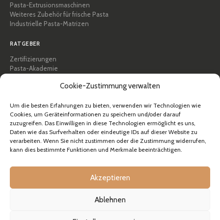
Pasta-Extrusionsmaschinen
Weiteres Zubehör für frische Pasta
Industrielle Pasta-Matrizen
RATGEBER
Zertifizierungen
Pasta-Akademie
Tipps und praktische Anleitungen
Cookie-Zustimmung verwalten
Rezepte
Professionell & B2B
Um die besten Erfahrungen zu bieten, verwenden wir Technologien wie
Über Pastidea
Cookies, um Geräteinformationen zu speichern und/oder darauf
zuzugreifen. Das Einwilligen in diese Technologien ermöglicht es uns,
HILFE
Daten wie das Surfverhalten oder eindeutige IDs auf dieser Website zu
verarbeiten. Wenn Sie nicht zustimmen oder die Zustimmung widerrufen,
FAQ & Support
kann dies bestimmte Funktionen und Merkmale beeinträchtigen.
Kontakt
Newsletter
Versandinformationen
Akzeptieren
Rücksendungen
Ablehnen
© Pastidea ist eine eingetragene Marke von Formatre S.R.L.