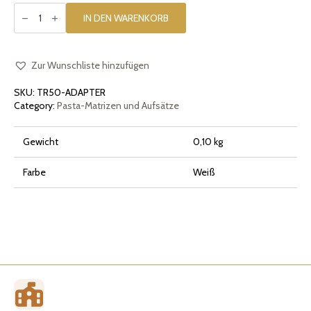
Adapter
für
IN DEN WARENKORB
the
TR50
pasta
machine
Menge
Zur Wunschliste hinzufügen
SKU:
TR50-ADAPTER
Category:
Pasta-Matrizen und Aufsätze
Gewicht
0,10 kg
Farbe
Weiß