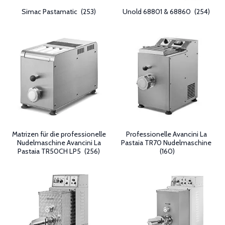
Simac Pastamatic
(253)
Unold 68801 & 68860
(254)
Matrizen für die professionelle
Professionelle Avancini La
Nudelmaschine Avancini La
Pastaia TR70 Nudelmaschine
Pastaia TR50CH LP5
(256)
(160)