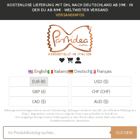
KOSTENLOSE LIEFERUNG MIT DHL NACH DEUTSCHLAND AB 39€ · IN
Skip
DER EU AB 89€ · WELTWEITER VERSAND
to
VERSANDINFOS
main
content
HERGESTELLT IN ITALIEN
English
Italiano
Deutsch
Français
EUR (€)
USD ($)
GBP (£)
CHF (CHF)
CAD ($)
AUD ($)
Währungsumrechnungen dienen nur als Orientierung. Zahlungen werden in Euro (€), der offiziellen Währung des
Shops, abgewickelt, und die Kasse zeigt die Preise ausschließlich in Euro (€) an.
Der endgültige Betrag in deiner Währung kann je nach Wechselkurs deiner Bank oder deines
Kreditkartenanbieters abweichen.
Products
search
SUCHEN