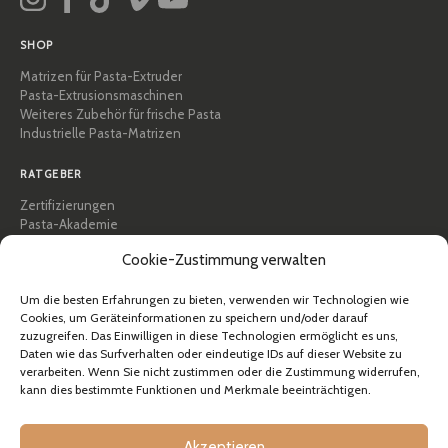
SHOP
Matrizen für Pasta-Extruder
Pasta-Extrusionsmaschinen
Weiteres Zubehör für frische Pasta
Industrielle Pasta-Matrizen
RATGEBER
Zertifizierungen
Pasta-Akademie
Tipps und praktische Anleitungen
Cookie-Zustimmung verwalten
Rezepte
Professionell & B2B
Um die besten Erfahrungen zu bieten, verwenden wir Technologien wie
Über Pastidea
Cookies, um Geräteinformationen zu speichern und/oder darauf
zuzugreifen. Das Einwilligen in diese Technologien ermöglicht es uns,
HILFE
Daten wie das Surfverhalten oder eindeutige IDs auf dieser Website zu
verarbeiten. Wenn Sie nicht zustimmen oder die Zustimmung widerrufen,
FAQ & Support
kann dies bestimmte Funktionen und Merkmale beeinträchtigen.
Kontakt
Newsletter
Versandinformationen
Akzeptieren