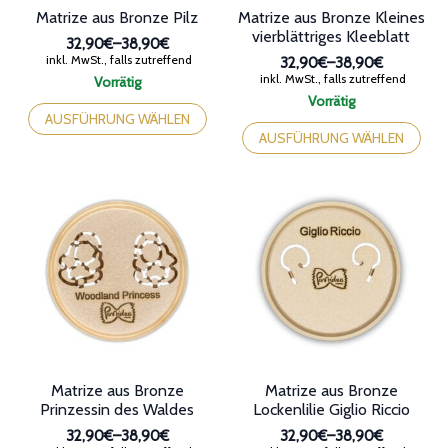
bis
32,90€
Dieses
Vorrätig
38,90€
bis
Produkt
Dieses
AUSFÜHRUNG WÄHLEN
38,90€
weist
Produkt
AUSFÜHRUNG WÄHLEN
mehrere
weist
Varianten
mehrere
auf.
Varianten
Die
auf.
Optionen
Die
können
Optionen
auf
können
der
auf
Produktseite
der
gewählt
Produktseite
werden
gewählt
werden
Matrize aus Bronze
Matrize aus Bronze
Prinzessin des Waldes
Lockenlilie Giglio Riccio
32,90€
–
38,90€
32,90€
–
38,90€
Preisspanne:
Preisspanne:
inkl. MwSt., falls zutreffend
inkl. MwSt., falls zutreffend
32,90€
32,90€
Vorrätig
Vorrätig
bis
bis
Dieses
Dieses
38,90€
38,90€
Produkt
Produkt
AUSFÜHRUNG WÄHLEN
AUSFÜHRUNG WÄHLEN
weist
weist