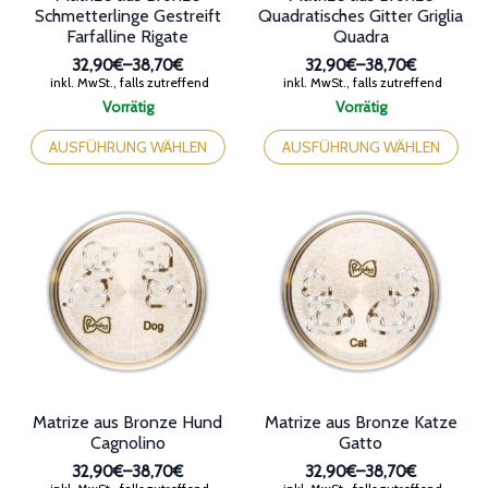
Vorrätig
Vorrätig
bis
bis
Dieses
Dieses
38,70€
38,70€
Produkt
Produkt
AUSFÜHRUNG WÄHLEN
AUSFÜHRUNG WÄHLEN
weist
weist
mehrere
mehrere
Varianten
Varianten
auf.
auf.
Die
Die
Optionen
Optionen
können
können
auf
auf
der
der
Produktseite
Produktseite
gewählt
gewählt
werden
werden
Matrize aus Bronze Hund
Matrize aus Bronze Katze
Cagnolino
Gatto
32,90€
–
38,70€
32,90€
–
38,70€
Preisspanne:
Preisspanne:
inkl. MwSt., falls zutreffend
inkl. MwSt., falls zutreffend
32,90€
32,90€
Vorrätig
Vorrätig
bis
bis
Dieses
Dieses
38,70€
38,70€
Produkt
Produkt
AUSFÜHRUNG WÄHLEN
AUSFÜHRUNG WÄHLEN
weist
weist