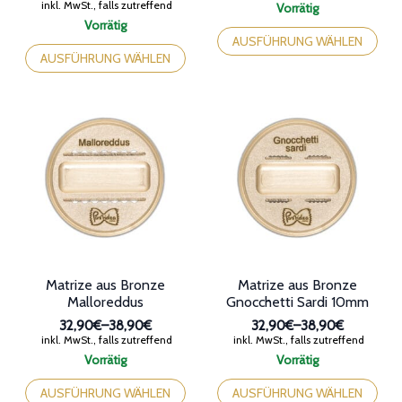
mehrere
Varianten
Varianten
auf.
auf.
Die
Die
Optionen
Optionen
können
können
auf
auf
der
der
Produktseite
Produktseite
gewählt
gewählt
werden
werden
Matrize aus Bronze
Matrize aus Bronze
Malloreddus
Gnocchetti Sardi 10mm
32,90€
–
38,90€
32,90€
–
38,90€
Preisspanne:
Preisspanne:
inkl. MwSt., falls zutreffend
inkl. MwSt., falls zutreffend
32,90€
32,90€
Vorrätig
Vorrätig
bis
bis
Dieses
Dieses
38,90€
38,90€
Produkt
Produkt
AUSFÜHRUNG WÄHLEN
AUSFÜHRUNG WÄHLEN
weist
weist
mehrere
mehrere
Varianten
Varianten
auf.
auf.
Die
Die