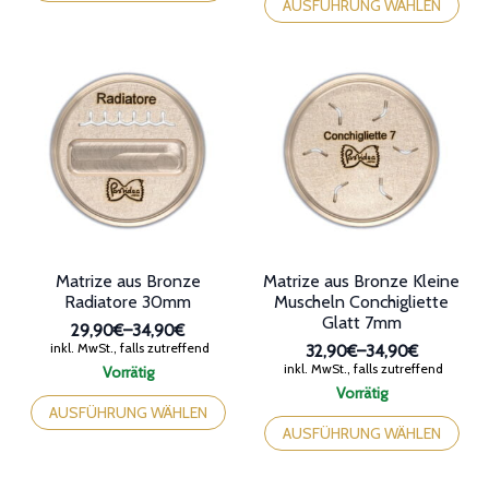
Optionen
Die
können
Optionen
auf
können
der
auf
Produktseite
der
gewählt
Produktseite
werden
gewählt
werden
Matrize aus Bronze
Matrize aus Bronze Kleine
Radiatore 30mm
Muscheln Conchigliette
Glatt 7mm
29,90€
–
34,90€
Preisspanne:
inkl. MwSt., falls zutreffend
32,90€
–
34,90€
29,90€
Preisspanne:
inkl. MwSt., falls zutreffend
Vorrätig
bis
32,90€
Dieses
Vorrätig
34,90€
bis
Produkt
Dieses
AUSFÜHRUNG WÄHLEN
34,90€
weist
Produkt
AUSFÜHRUNG WÄHLEN
mehrere
weist
Varianten
mehrere
auf.
Varianten
Die
auf.
Optionen
Die
können
Optionen
auf
können