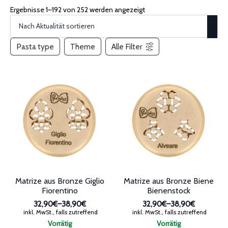
Matrize aus Bronze Giglio
Matrize aus Bronze Biene
Fiorentino
Bienenstock
32,90€
–
38,90€
32,90€
–
38,90€
Preisspanne:
Preisspanne:
inkl. MwSt., falls zutreffend
inkl. MwSt., falls zutreffend
32,90€
32,90€
Vorrätig
Vorrätig
bis
bis
Dieses
Dieses
38,90€
38,90€
Produkt
Produkt
AUSFÜHRUNG WÄHLEN
AUSFÜHRUNG WÄHLEN
weist
weist
mehrere
mehrere
Varianten
Varianten