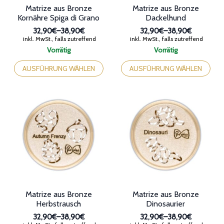
32,90€
32,90€
Vorrätig
Vorrätig
bis
bis
Dieses
Dieses
38,90€
38,90€
Produkt
Produkt
AUSFÜHRUNG WÄHLEN
AUSFÜHRUNG WÄHLEN
weist
weist
mehrere
mehrere
Varianten
Varianten
auf.
auf.
Die
Die
Optionen
Optionen
können
können
auf
auf
der
der
Produktseite
Produktseite
gewählt
gewählt
werden
werden
Matrize aus Bronze
Matrize aus Bronze
Herbstrausch
Dinosaurier
32,90€
–
38,90€
32,90€
–
38,90€
Preisspanne:
Preisspanne:
inkl. MwSt., falls zutreffend
inkl. MwSt., falls zutreffend
32,90€
32,90€
Vorrätig
Vorrätig
bis
bis
Dieses
Dieses
38,90€
38,90€
Produkt
Produkt
AUSFÜHRUNG WÄHLEN
AUSFÜHRUNG WÄHLEN
weist
weist