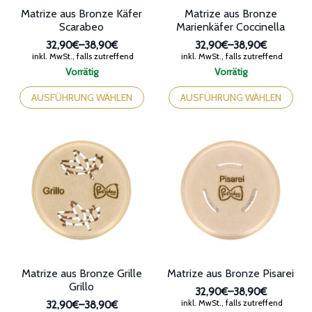
32,90€
32,90€
Vorrätig
Vorrätig
bis
bis
Dieses
Dieses
38,90€
38,90€
Produkt
Produkt
AUSFÜHRUNG WÄHLEN
AUSFÜHRUNG WÄHLEN
weist
weist
mehrere
mehrere
Varianten
Varianten
auf.
auf.
Die
Die
Optionen
Optionen
können
können
auf
auf
der
der
Produktseite
Produktseite
gewählt
gewählt
werden
werden
Matrize aus Bronze Grille
Matrize aus Bronze Pisarei
Grillo
32,90€
–
38,90€
Preisspanne:
inkl. MwSt., falls zutreffend
32,90€
–
38,90€
32,90€
Preisspanne:
inkl. MwSt., falls zutreffend
Vorrätig
bis
32,90€
Dieses
Vorrätig
38,90€
bis
Dieses
Produkt
AUSFÜHRUNG WÄHLEN
38,90€
Produkt
weist
AUSFÜHRUNG WÄHLEN
weist
mehrere