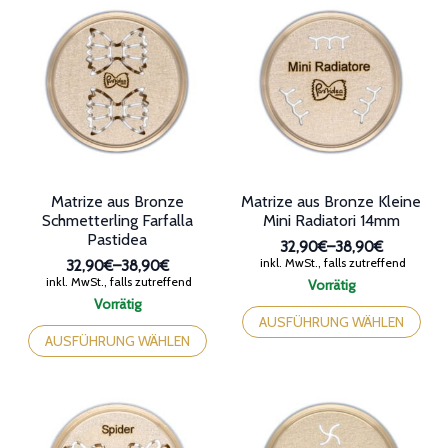
der
auf
Produktseite
der
gewählt
Produktseite
werden
gewählt
werden
Matrize aus Bronze
Matrize aus Bronze Kleine
Schmetterling Farfalla
Mini Radiatori 14mm
Pastidea
32,90€
–
38,90€
Preisspanne:
inkl. MwSt., falls zutreffend
32,90€
–
38,90€
32,90€
Preisspanne:
inkl. MwSt., falls zutreffend
Vorrätig
bis
32,90€
Dieses
Vorrätig
38,90€
bis
Dieses
Produkt
AUSFÜHRUNG WÄHLEN
38,90€
Produkt
weist
AUSFÜHRUNG WÄHLEN
weist
mehrere
mehrere
Varianten
Varianten
auf.
auf.
Die
Die
Optionen
Optionen
können
können
auf
auf
der
der
Produktseite
Produktseite
gewählt