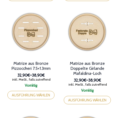
Optionen
Optionen
können
können
auf
auf
der
der
Produktseite
Produktseite
gewählt
gewählt
werden
werden
Matrize aus Bronze
Matrize aus Bronze
Pizzoccheri 7.5×1.3mm
Doppelte Girlande
Mafaldina-Loch
32,90€
–
38,90€
Preisspanne:
inkl. MwSt., falls zutreffend
32,90€
–
38,90€
32,90€
Preisspanne:
inkl. MwSt., falls zutreffend
Vorrätig
bis
32,90€
Dieses
Vorrätig
38,90€
bis
Produkt
Dieses
AUSFÜHRUNG WÄHLEN
38,90€
weist
Produkt
AUSFÜHRUNG WÄHLEN
mehrere
weist
Varianten
mehrere
auf.
Varianten
Die
auf.
Optionen
Die
können
Optionen
auf
können
der
auf