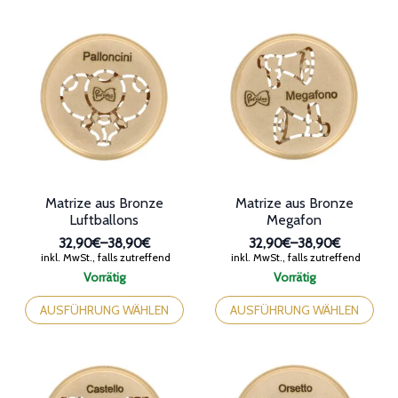
werden
können
auf
der
Produktseite
gewählt
werden
Matrize aus Bronze
Matrize aus Bronze
Luftballons
Megafon
32,90€
–
38,90€
32,90€
–
38,90€
Preisspanne:
Preisspanne:
inkl. MwSt., falls zutreffend
inkl. MwSt., falls zutreffend
32,90€
32,90€
Vorrätig
Vorrätig
bis
bis
Dieses
Dieses
38,90€
38,90€
Produkt
Produkt
AUSFÜHRUNG WÄHLEN
AUSFÜHRUNG WÄHLEN
weist
weist
mehrere
mehrere
Varianten
Varianten
auf.
auf.
Die
Die
Optionen
Optionen
können
können
auf
auf
der
der
Produktseite
Produktseite