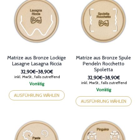
Produktseite
der
gewählt
Produktseite
werden
gewählt
werden
Matrize aus Bronze Lockige
Matrize aus Bronze Spule
Lasagne Lasagna Riccia
Pendeln Rocchetto
Spoletta
32,90€
–
38,90€
Preisspanne:
inkl. MwSt., falls zutreffend
32,90€
–
38,90€
32,90€
Preisspanne:
inkl. MwSt., falls zutreffend
Vorrätig
bis
32,90€
Dieses
Vorrätig
38,90€
bis
Produkt
Dieses
AUSFÜHRUNG WÄHLEN
38,90€
weist
Produkt
AUSFÜHRUNG WÄHLEN
mehrere
weist
Varianten
mehrere
auf.
Varianten
Die
auf.
Optionen
Die
können
Optionen
auf
können
der
auf
Produktseite
der
gewählt
Produktseite
werden
gewählt