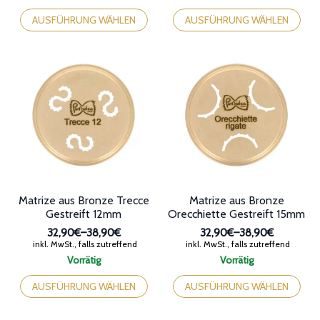
auf.
auf.
Die
Die
Optionen
Optionen
können
können
auf
auf
der
der
Produktseite
Produktseite
gewählt
gewählt
werden
werden
Matrize aus Bronze Trecce
Matrize aus Bronze
Gestreift 12mm
Orecchiette Gestreift 15mm
32,90€
–
38,90€
32,90€
–
38,90€
Preisspanne:
Preisspanne:
inkl. MwSt., falls zutreffend
inkl. MwSt., falls zutreffend
32,90€
32,90€
Vorrätig
Vorrätig
bis
bis
Dieses
Dieses
38,90€
38,90€
Produkt
Produkt
AUSFÜHRUNG WÄHLEN
AUSFÜHRUNG WÄHLEN
weist
weist
mehrere
mehrere
Varianten
Varianten
auf.
auf.
Die
Die
Optionen
Optionen
können
können