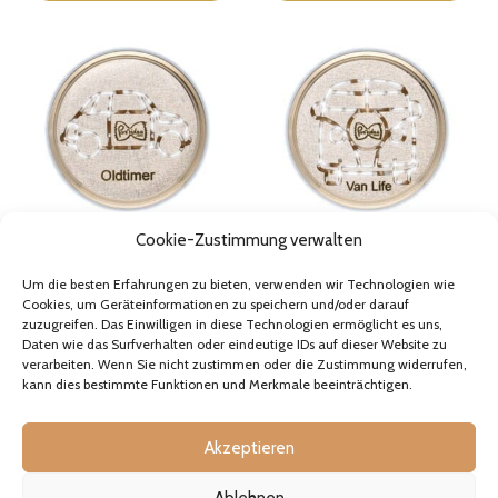
Optionen
Optionen
können
können
auf
auf
der
der
Produktseite
Produktseite
gewählt
gewählt
Cookie-Zustimmung verwalten
werden
werden
Matrize aus Bronze
Matrize aus Bronze Van Life
Um die besten Erfahrungen zu bieten, verwenden wir Technologien wie
Oldtimer Auto
Camper
Cookies, um Geräteinformationen zu speichern und/oder darauf
zuzugreifen. Das Einwilligen in diese Technologien ermöglicht es uns,
32,90€
–
38,70€
32,90€
–
38,70€
Daten wie das Surfverhalten oder eindeutige IDs auf dieser Website zu
Preisspanne:
Preisspanne:
inkl. MwSt., falls zutreffend
inkl. MwSt., falls zutreffend
verarbeiten. Wenn Sie nicht zustimmen oder die Zustimmung widerrufen,
32,90€
32,90€
Vorrätig
Vorrätig
kann dies bestimmte Funktionen und Merkmale beeinträchtigen.
bis
bis
Dieses
Dieses
38,70€
38,70€
Produkt
Produkt
AUSFÜHRUNG WÄHLEN
AUSFÜHRUNG WÄHLEN
weist
weist
Akzeptieren
mehrere
mehrere
Varianten
Varianten
Ablehnen
auf.
auf.
Die
Die
Optionen
Optionen
Einstellungen anzeigen
können
können
auf
auf
Cookie Policy
Privacy
der
der