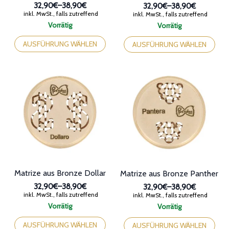
weist
weist
mehrere
mehrere
Varianten
Varianten
auf.
auf.
Die
Die
Optionen
Optionen
können
können
auf
auf
der
der
Produktseite
Produktseite
gewählt
gewählt
werden
werden
Matrize aus Bronze Dollar
Matrize aus Bronze Panther
32,90€
–
38,90€
32,90€
–
38,90€
Preisspanne:
Preisspanne:
inkl. MwSt., falls zutreffend
inkl. MwSt., falls zutreffend
32,90€
32,90€
Vorrätig
Vorrätig
bis
bis
Dieses
Dieses
38,90€
38,90€
Produkt
Produkt
AUSFÜHRUNG WÄHLEN
AUSFÜHRUNG WÄHLEN
weist
weist
mehrere
mehrere
Varianten
Varianten
auf.
auf.
Die
Die