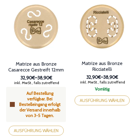
auf
auf
der
der
Produktseite
Produktseite
gewählt
gewählt
werden
werden
Matrize aus Bronze
Matrize aus Bronze
Ricciatelli
Casarecce Gestreift 12mm
32,90€
–
38,90€
32,90€
–
38,90€
Preisspanne:
Preisspanne:
inkl. MwSt., falls zutreffend
inkl. MwSt., falls zutreffend
32,90€
32,90€
Vorrätig
bis
Auf Bestellung
bis
Dieses
38,90€
verfügbar. Bei
38,90€
Produkt
AUSFÜHRUNG WÄHLEN
Bestelleingang erfolgt
weist
der Versand innerhalb
mehrere
von 3-5 Tagen.
Varianten
auf.
Dieses
Die
Produkt
AUSFÜHRUNG WÄHLEN
Optionen
weist
können
mehrere
auf
Varianten
der
auf.
Produktseite
Die
gewählt
Optionen