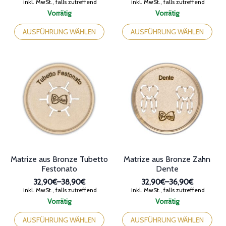
mehrere
mehrere
Varianten
Varianten
auf.
auf.
Die
Die
Optionen
Optionen
können
können
auf
auf
der
der
Produktseite
Produktseite
gewählt
gewählt
werden
werden
Matrize aus Bronze Tubetto
Matrize aus Bronze Zahn
Festonato
Dente
32,90€
–
38,90€
32,90€
–
36,90€
Preisspanne:
Preisspanne:
inkl. MwSt., falls zutreffend
inkl. MwSt., falls zutreffend
32,90€
32,90€
Vorrätig
Vorrätig
bis
bis
Dieses
Dieses
38,90€
36,90€
Produkt
Produkt
AUSFÜHRUNG WÄHLEN
AUSFÜHRUNG WÄHLEN
weist
weist
mehrere
mehrere
Varianten
Varianten
auf.
auf.
Die
Die