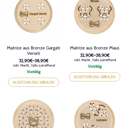
gewählt
Produktseite
werden
gewählt
werden
Matrize aus Bronze Gargati
Matrize aus Bronze Maus
Veneti
32,90€
–
38,90€
Preisspanne:
inkl. MwSt., falls zutreffend
32,90€
–
38,90€
32,90€
Preisspanne:
inkl. MwSt., falls zutreffend
Vorrätig
bis
32,90€
Dieses
Vorrätig
38,90€
bis
Dieses
Produkt
AUSFÜHRUNG WÄHLEN
38,90€
Produkt
weist
AUSFÜHRUNG WÄHLEN
weist
mehrere
mehrere
Varianten
Varianten
auf.
auf.
Die
Die
Optionen
Optionen
können
können
auf
auf
der
der
Produktseite
Produktseite
gewählt
gewählt
werden
werden
Matrize aus Bronze
Matrize aus Bronze