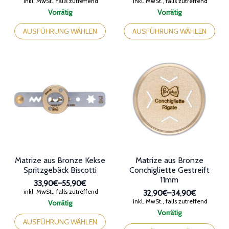
mehrere
mehrere
Varianten
Varianten
auf.
auf.
Die
Die
Optionen
Optionen
können
können
auf
auf
der
der
Produktseite
Produktseite
gewählt
gewählt
werden
werden
Matrize aus Bronze Kekse
Matrize aus Bronze
Spritzgebäck Biscotti
Conchigliette Gestreift
11mm
33,90€
–
55,90€
Preisspanne:
inkl. MwSt., falls zutreffend
32,90€
–
34,90€
33,90€
Preisspanne:
inkl. MwSt., falls zutreffend
Vorrätig
bis
32,90€
Dieses
Vorrätig
55,90€
bis
Produkt
Dieses
AUSFÜHRUNG WÄHLEN
34,90€
weist
Produkt
AUSFÜHRUNG WÄHLEN
mehrere
weist
Varianten
mehrere
auf.
Varianten
Die
auf.