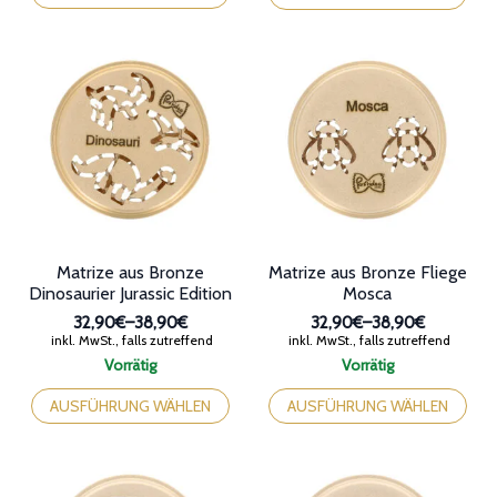
Optionen
Optionen
können
können
auf
auf
der
der
Produktseite
Produktseite
gewählt
gewählt
werden
werden
Matrize aus Bronze
Matrize aus Bronze Fliege
Dinosaurier Jurassic Edition
Mosca
32,90€
–
38,90€
32,90€
–
38,90€
Preisspanne:
Preisspanne:
inkl. MwSt., falls zutreffend
inkl. MwSt., falls zutreffend
32,90€
32,90€
Vorrätig
Vorrätig
bis
bis
Dieses
Dieses
38,90€
38,90€
Produkt
Produkt
AUSFÜHRUNG WÄHLEN
AUSFÜHRUNG WÄHLEN
weist
weist
mehrere
mehrere
Varianten
Varianten
auf.
auf.
Die
Die
Optionen
Optionen
können
können
auf
auf
der
der