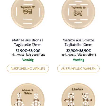
Produktseite
Produktseite
gewählt
gewählt
werden
werden
Matrize aus Bronze
Matrize aus Bronze
Tagliatelle 12mm
Tagliatelle 10mm
32,90€
–
38,90€
32,90€
–
38,90€
Preisspanne:
Preisspanne:
inkl. MwSt., falls zutreffend
inkl. MwSt., falls zutreffend
32,90€
32,90€
Vorrätig
Vorrätig
bis
bis
Dieses
Dieses
38,90€
38,90€
Produkt
Produkt
AUSFÜHRUNG WÄHLEN
AUSFÜHRUNG WÄHLEN
weist
weist
mehrere
mehrere
Varianten
Varianten
auf.
auf.
Die
Die
Optionen
Optionen
können
können
auf
auf
der
der
Produktseite
Produktseite
gewählt
gewählt
werden
werden