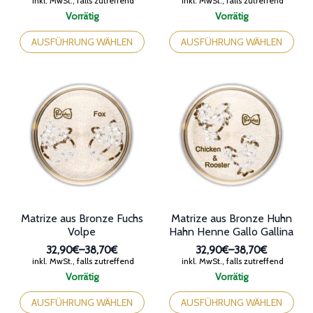
mehrere
mehrere
Varianten
Varianten
auf.
auf.
Die
Die
Optionen
Optionen
können
können
auf
auf
der
der
Produktseite
Produktseite
gewählt
gewählt
werden
werden
Matrize aus Bronze Fuchs
Matrize aus Bronze Huhn
Volpe
Hahn Henne Gallo Gallina
32,90€
–
38,70€
32,90€
–
38,70€
Preisspanne:
Preisspanne:
inkl. MwSt., falls zutreffend
inkl. MwSt., falls zutreffend
32,90€
32,90€
Vorrätig
Vorrätig
bis
bis
Dieses
Dieses
38,70€
38,70€
Produkt
Produkt
AUSFÜHRUNG WÄHLEN
AUSFÜHRUNG WÄHLEN
weist
weist
mehrere
mehrere
Varianten
Varianten
auf.
auf.
Die
Die