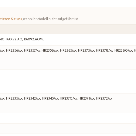
tieren Sie uns
, wenn Ihr Modell nicht aufgeführt ist.
510, KAX92.AO, KAX92.AOME
/xx, HR2356/xx, HR2357/xx, HR2358/xx, HR2365/xx, HR2375/xx, HR2378/xx, HR2380/xx, 
/xx, HR2335/xx, HR2342/xx, HR2345/xx, HR2370/xx, HR2371/xx, HR2372/xx