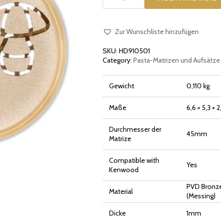
Bronze
Pilz
Menge
Zur Wunschliste hinzufügen
SKU:
HD910501
Category:
Pasta-Matrizen und Aufsätze
Gewicht
0,110 kg
Maße
6,6 × 5,3 × 
Durchmesser der
45mm
Matrize
Compatible with
Yes
Kenwood
PVD Bronze
Material
(Messing)
Dicke
1mm