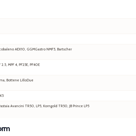
 Arcobaleno AEX10, GGMGastro NMF5, Bartscher
F 2.5, MPF 4, PF25E, PF40E
ma, Bottene LilloDue
EX5
staia Avancini TR50, LP5, Korngold TR50, JB Prince LP5
Form