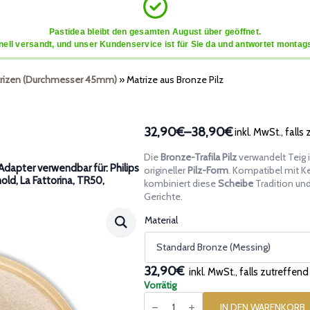
Pastidea bleibt den gesamten August über geöffnet.
ell versandt, und unser Kundenservice ist für Sie da und antwortet montags
rizen (Durchmesser 45mm)
»
Matrize aus Bronze Pilz
32,90€
–
38,90€
inkl. MwSt., falls
Preisspanne:
32,90€
Die
Bronze-Trafila Pilz
verwandelt Teig 
bis
dapter verwendbar für: Philips
origineller
Pilz-Form
. Kompatibel mit 
nold, La Fattorina, TR50,
38,90€
kombiniert diese
Scheibe
Tradition und
Gerichte.
Material
32,90€
inkl. MwSt., falls zutreffend
Vorrätig
Matrize
aus
IN DEN WARENKORB