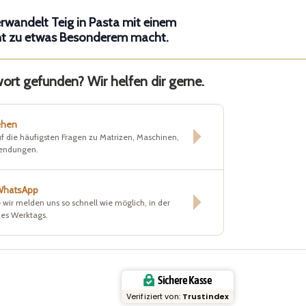
erwandelt Teig in Pasta mit einem
icht zu etwas Besonderem macht.
rt gefunden? Wir helfen dir gerne.
ehen
f die häufigsten Fragen zu Matrizen, Maschinen,
sendungen.
 WhatsApp
– wir melden uns so schnell wie möglich, in der
nes Werktags.
Sichere Kasse
Verifiziert von:
Trustindex