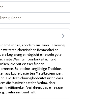
ren
 Natur
,
Kinder
einem Bronze, sondern aus einer Legierung,
 und weiteren chemischen Bestandteilen
re Legierung ermöglicht eine sehr gute
zeichnete Warmumformbarkeit auf und
ialien, die mit Wasser für den
mmen. Es ist eine langjährige Tradition,
en aus kupferbasierten Metalllegierungen,
n. Die Bezeichnung bedeutet nicht, dass
 dem die Matrize besteht. Verbraucher
m traditionellen Verfahren, das eine raue
s gut aufnimmt und hält.