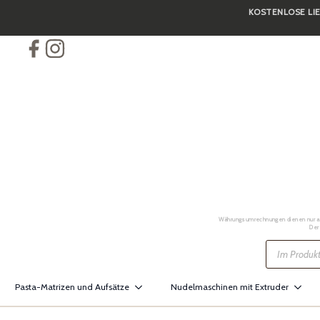
KOSTENLOSE LIE
Skip
to
main
content
Währungsumrechnungen dienen nur als 
Der
Products
search
Pasta-Matrizen und Aufsätze
Nudelmaschinen mit Extruder