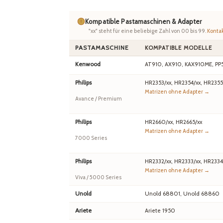
Kompatible Pastamaschinen & Adapter
"xx" steht für eine beliebige Zahl von 00 bis 99.
Kontak
PASTAMASCHINE
KOMPATIBLE MODELLE
Kenwood
AT910, AX910, KAX910ME, PP
Philips
HR2353/xx, HR2354/xx, HR2355
Matrizen ohne Adapter →
Avance / Premium
Philips
HR2660/xx, HR2665/xx
Matrizen ohne Adapter →
7000 Series
Philips
HR2332/xx, HR2333/xx, HR2334
Matrizen ohne Adapter →
Viva / 5000 Series
Unold
Unold 68801, Unold 68860
Ariete
Ariete 1950