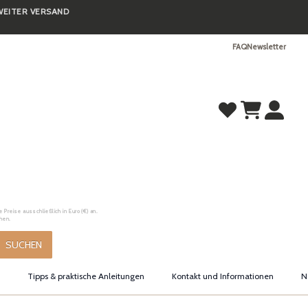
TWEITER VERSAND
FAQ
Newsletter
Preise ausschließlich in Euro (€) an.
hen.
SUCHEN
Tipps & praktische Anleitungen
Kontakt und Informationen
N