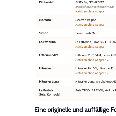
KitchenAid
5KPEXTA, 5KSMPEXTA
(Pastaschneider funktioniert nicht)
Matrizen ohne Adapter →
Marcato
Marcato Regina
Matrizen ohne Adapter →
Simac
Simac PastaMatic
La Fattorina
La Fattorina, Fimar MPF 1.5,
Matrizen ohne Adapter →
Fattorina VIP2
Fattorina VIP2, VIP4, Fimar MP
Matrizen ohne Adapter →
Häussler
Häussler PN100, Häussler Em
Matrizen ohne Adapter →
Häussler Luna
Häussler Luna, Arcobaleno A
La Pastaia
Sela TR50, TR50CH, KMP La Pa
Sela, Korngold
Eine originelle und auffällige 