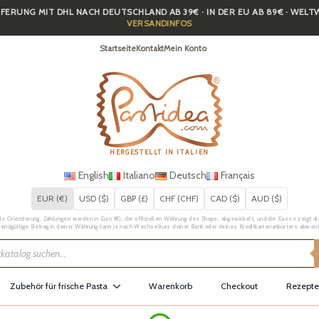
FERUNG MIT DHL NACH DEUTSCHLAND AB 39€ · IN DER EU AB 89€ · WEL
VERSANDINFOS
Startseite
Kontakt
Mein Konto
HERGESTELLT IN ITALIEN
English
Italiano
Deutsch
Français
EUR (€)
USD ($)
GBP (£)
CHF (CHF)
CAD ($)
AUD ($)
Orientierung. Zahlungen werden in Euro (€), der offiziellen Währung des Shops, abgewickelt, und die Kasse zeigt die 
 endgültige Betrag in deiner Währung kann je nach Wechselkurs deiner Bank oder deines Kreditkartenanbieters abweic
Zubehör für frische Pasta
Warenkorb
Checkout
Rezepte