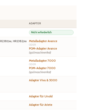
ADAPTER
Nicht erforderlich
HR2381/xx, HR2382/xx
Metalladapter Avance
ODER
POM-Adapter Avance
(spülmaschinenfest)
Metalladapter 7000
ODER
POM-Adapter 7000
(spülmaschinenfest)
Adapter Viva & 5000
Adapter für Unold
Adapter für Ariete