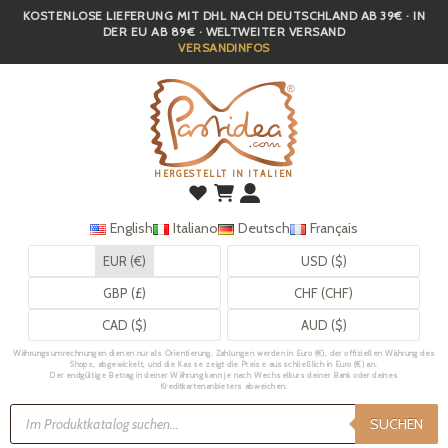
KOSTENLOSE LIEFERUNG MIT DHL NACH DEUTSCHLAND AB 39€ · IN
Skip
DER EU AB 89€ · WELTWEITER VERSAND
to
VERSANDINFOS
main
content
HERGESTELLT IN ITALIEN
English
Italiano
Deutsch
Français
EUR (€)
USD ($)
GBP (£)
CHF (CHF)
CAD ($)
AUD ($)
Währungsumrechnungen dienen nur als Orientierung. Zahlungen werden in Euro (€), der offiziellen Währung des
Shops, abgewickelt, und die Kasse zeigt die Preise ausschließlich in Euro (€) an.
Der endgültige Betrag in deiner Währung kann je nach Wechselkurs deiner Bank oder deines
Kreditkartenanbieters abweichen.
Products
search
SUCHEN