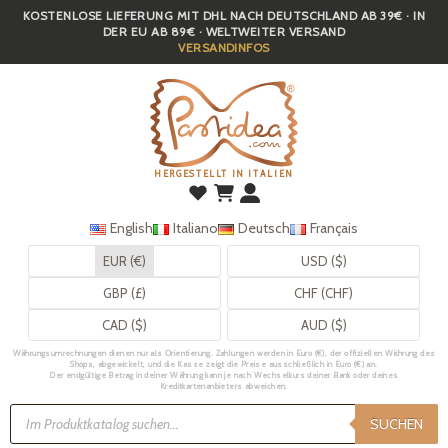
KOSTENLOSE LIEFERUNG MIT DHL NACH DEUTSCHLAND AB 39€ · IN
Skip
DER EU AB 89€ · WELTWEITER VERSAND
to
VERSANDINFOS
main
content
HERGESTELLT IN ITALIEN
English
Italiano
Deutsch
Français
EUR (€)
USD ($)
GBP (£)
CHF (CHF)
CAD ($)
AUD ($)
Währungsumrechnungen dienen nur als Orientierung. Zahlungen werden in Euro (€), der offiziellen Währung des
Shops, abgewickelt, und die Kasse zeigt die Preise ausschließlich in Euro (€) an.
Der endgültige Betrag in deiner Währung kann je nach Wechselkurs deiner Bank oder deines
Kreditkartenanbieters abweichen.
Products
search
SUCHEN