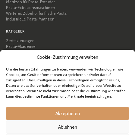
Matrizen für Pasta-Extruder
Pasta-Extrusionsmaschinen
Weiteres Zubehör für frische Pasta
Industrielle Pasta-Matrizen
RATGEBER
Zertifizierungen
Pasta-Akademie
Tipps und praktische Anleitungen
Cookie-Zustimmung verwalten
Rezepte
Professionell & B2B
Um die besten Erfahrungen zu bieten, verwenden wir Technologien wie
Über Pastidea
Cookies, um Geräteinformationen zu speichern und/oder darauf
zuzugreifen. Das Einwilligen in diese Technologien ermöglicht es uns,
HILFE
Daten wie das Surfverhalten oder eindeutige IDs auf dieser Website zu
verarbeiten. Wenn Sie nicht zustimmen oder die Zustimmung widerrufen,
FAQ & Support
kann dies bestimmte Funktionen und Merkmale beeinträchtigen.
Kontakt
Newsletter
Versandinformationen
Akzeptieren
Rücksendungen
Ablehnen