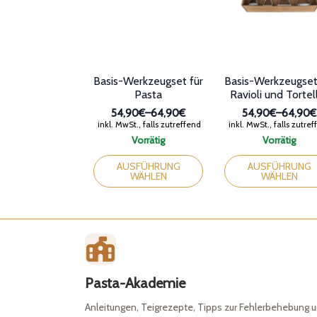
Basis-Werkzeugset für
Basis-Werkzeugset
Pasta
Ravioli und Tortell
54,90€
–
64,90€
54,90€
–
64,90€
Preisspanne:
Preissp
inkl. MwSt., falls zutreffend
inkl. MwSt., falls zutre
54,90€
54,90€
Vorrätig
Vorrätig
bis
bis
Dieses
Dieses
64,90€
64,90€
Produkt
Produkt
AUSFÜHRUNG
AUSFÜHRUNG
WÄHLEN
WÄHLEN
weist
weist
mehrere
mehrere
Varianten
Varianten
auf.
auf.
Die
Die
Optionen
Optionen
können
können
auf
auf
Pasta-Akademie
der
der
Produktseite
Produktseite
Anleitungen, Teigrezepte, Tipps zur Fehlerbehebung u
gewählt
gewählt