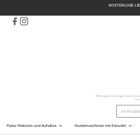
KOSTENLOSE LIE
Skip
to
main
content
Währungsumrechnungen dienen nur als 
Der
Products
search
Pasta-Matrizen und Aufsätze
Nudelmaschinen mit Extruder