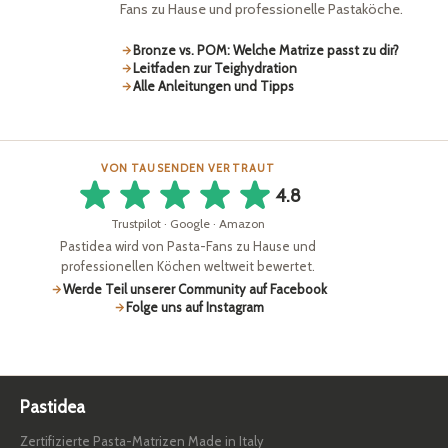
Fans zu Hause und professionelle Pastaköche.
werden
werden
Bronze vs. POM: Welche Matrize passt zu dir?
Leitfaden zur Teighydration
Alle Anleitungen und Tipps
VON TAUSENDEN VERTRAUT
4.8
Trustpilot · Google · Amazon
Pastidea wird von Pasta-Fans zu Hause und
professionellen Köchen weltweit bewertet.
Werde Teil unserer Community auf Facebook
Folge uns auf Instagram
Pastidea
Zertifizierte Pasta-Matrizen Made in Italy