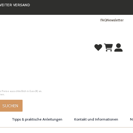
TWEITER VERSAND
FAQ
Newsletter
Preise ausschließlich in Euro (€) an.
hen.
SUCHEN
Tipps & praktische Anleitungen
Kontakt und Informationen
N