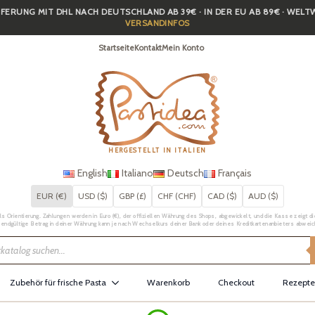
FERUNG MIT DHL NACH DEUTSCHLAND AB 39€ · IN DER EU AB 89€ · WEL
VERSANDINFOS
Startseite
Kontakt
Mein Konto
HERGESTELLT IN ITALIEN
English
Italiano
Deutsch
Français
EUR (€)
USD ($)
GBP (£)
CHF (CHF)
CAD ($)
AUD ($)
Orientierung. Zahlungen werden in Euro (€), der offiziellen Währung des Shops, abgewickelt, und die Kasse zeigt die 
 endgültige Betrag in deiner Währung kann je nach Wechselkurs deiner Bank oder deines Kreditkartenanbieters abweic
Zubehör für frische Pasta
Warenkorb
Checkout
Rezepte