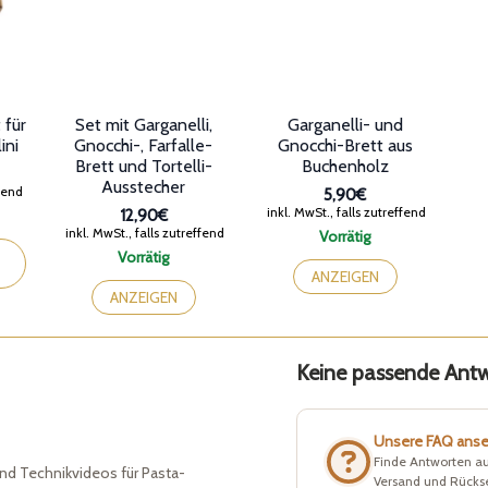
 für
Set mit Garganelli,
Garganelli- und
ini
Gnocchi-, Farfalle-
Gnocchi-Brett aus
Brett und Tortelli-
Buchenholz
Ausstecher
anne:
ffend
5,90€
inkl. MwSt., falls zutreffend
12,90€
inkl. MwSt., falls zutreffend
Vorrätig
Vorrätig
ANZEIGEN
ANZEIGEN
Keine passende Antwo
Unsere FAQ ans
Finde Antworten au
nd Technikvideos für Pasta-
Versand und Rück