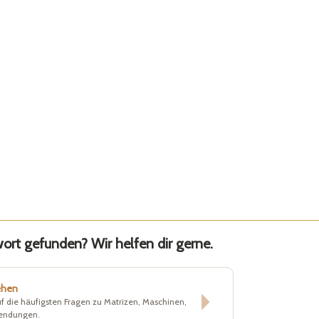
rt gefunden? Wir helfen dir gerne.
ehen
f die häufigsten Fragen zu Matrizen, Maschinen,
sendungen.