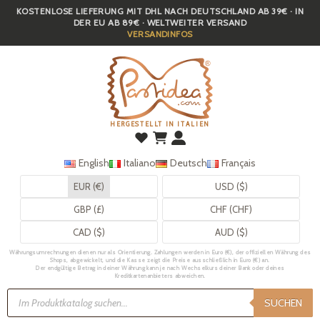
KOSTENLOSE LIEFERUNG MIT DHL NACH DEUTSCHLAND AB 39€ · IN
Skip
DER EU AB 89€ · WELTWEITER VERSAND
to
VERSANDINFOS
main
content
HERGESTELLT IN ITALIEN
English
Italiano
Deutsch
Français
EUR (€)
USD ($)
GBP (£)
CHF (CHF)
CAD ($)
AUD ($)
Währungsumrechnungen dienen nur als Orientierung. Zahlungen werden in Euro (€), der offiziellen Währung des
Shops, abgewickelt, und die Kasse zeigt die Preise ausschließlich in Euro (€) an.
Der endgültige Betrag in deiner Währung kann je nach Wechselkurs deiner Bank oder deines
Kreditkartenanbieters abweichen.
Products
search
SUCHEN