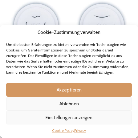
Cookie-Zustimmung verwalten
Um die besten Erfahrungen zu bieten, verwenden wir Technologien wie
Cookies, um Geräteinformationen zu speichern und/oder darauf
zuzugreifen. Das Einwilligen in diese Technologien ermöglicht es uns,
Daten wie das Surfverhalten oder eindeutige IDs auf dieser Website zu
Matrize aus POM
Matrize aus POM Cavatelli
verarbeiten. Wenn Sie nicht zustimmen oder die Zustimmung widerrufen,
Tagliatelle Girate für Philips
für Philips Pasta Maker
kann dies bestimmte Funktionen und Merkmale beeinträchtigen.
Pasta Maker Avance und
Avance und Serie 7000
Serie 7000
20,90€
inkl. MwSt., falls zutreffend
20,90€
Akzeptieren
inkl. MwSt., falls zutreffend
Vorrätig
Vorrätig
Ablehnen
ANZEIGEN
ANZEIGEN
Einstellungen anzeigen
Cookie Policy
Privacy