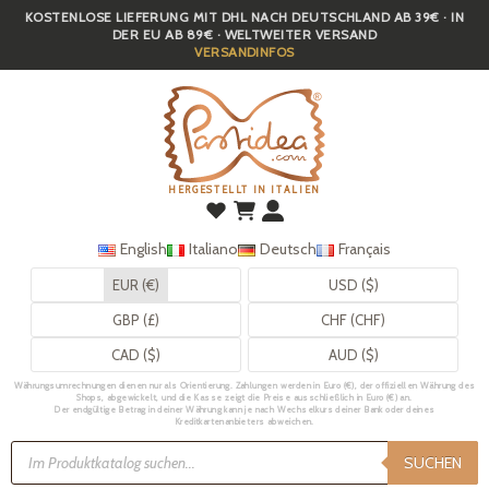
KOSTENLOSE LIEFERUNG MIT DHL NACH DEUTSCHLAND AB 39€ · IN
Skip
DER EU AB 89€ · WELTWEITER VERSAND
to
VERSANDINFOS
main
content
HERGESTELLT IN ITALIEN
English
Italiano
Deutsch
Français
EUR (€)
USD ($)
GBP (£)
CHF (CHF)
CAD ($)
AUD ($)
Währungsumrechnungen dienen nur als Orientierung. Zahlungen werden in Euro (€), der offiziellen Währung des
Shops, abgewickelt, und die Kasse zeigt die Preise ausschließlich in Euro (€) an.
Der endgültige Betrag in deiner Währung kann je nach Wechselkurs deiner Bank oder deines
Kreditkartenanbieters abweichen.
Products
search
SUCHEN