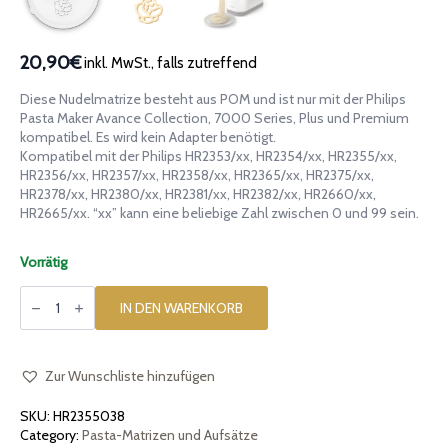
20,90€
inkl. MwSt., falls zutreffend
Diese Nudelmatrize besteht aus POM und ist nur mit der Philips
Pasta Maker Avance Collection, 7000 Series, Plus und Premium
kompatibel. Es wird kein Adapter benötigt.
Kompatibel mit der Philips HR2353/xx, HR2354/xx, HR2355/xx,
HR2356/xx, HR2357/xx, HR2358/xx, HR2365/xx, HR2375/xx,
HR2378/xx, HR2380/xx, HR2381/xx, HR2382/xx, HR2660/xx,
HR2665/xx. “xx” kann eine beliebige Zahl zwischen 0 und 99 sein.
Vorrätig
Matrize
aus
IN DEN WARENKORB
Nilpferd
für
Philips
Pasta
Maker
Zur Wunschliste hinzufügen
Avance
and
SKU:
HR2355038
7000
Series
Category:
Pasta-Matrizen und Aufsätze
Menge