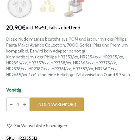
20,90€
inkl. MwSt., falls zutreffend
Diese Nudelmatrize besteht aus POM und ist nur mit der Philips
Pasta Maker Avance Collection, 7000 Series, Plus und Premium
kompatibel. Es wird kein Adapter benötigt.
Kompatibel mit der Philips HR2353/xx, HR2354/xx, HR2355/xx,
HR2356/xx, HR2357/xx, HR2358/xx, HR2365/xx, HR2375/xx,
HR2378/xx, HR2380/xx, HR2381/xx, HR2382/xx, HR2660/xx,
HR2665/xx. “xx” kann eine beliebige Zahl zwischen 0 und 99 sein.
Vorrätig
Matrize
aus
IN DEN WARENKORB
Marienkäfer
Coccinella
für
Philips
Pasta
Zur Wunschliste hinzufügen
Maker
Avance
SKU:
HR2355512
and