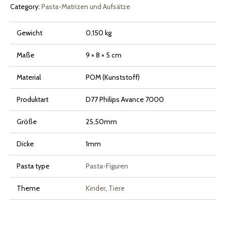
7000
Category:
Pasta-Matrizen und Aufsätze
Series
Menge
Gewicht
0,150 kg
Maße
9 × 8 × 5 cm
Material
POM (Kunststoff)
Produktart
D77 Philips Avance 7000
Größe
25,50mm
Dicke
1mm
Pasta type
Pasta-Figuren
Theme
Kinder
,
Tiere