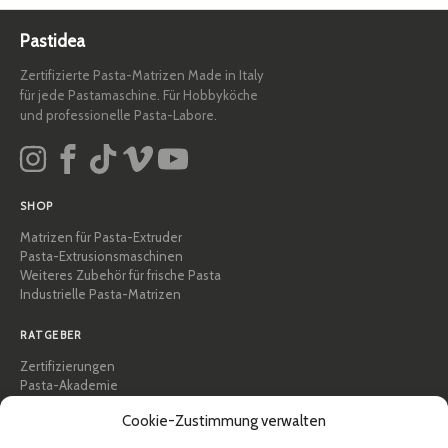
Pastidea
Zertifizierte Pasta-Matrizen Made in Italy
für jede Pastamaschine. Für Hobbyköche
und professionelle Pasta-Labore.
SHOP
Matrizen für Pasta-Extruder
Pasta-Extrusionsmaschinen
Weiteres Zubehör für frische Pasta
Industrielle Pasta-Matrizen
RATGEBER
Zertifizierungen
Pasta-Akademie
Tipps und praktische Anleitungen
Cookie-Zustimmung verwalten
Rezepte
Professionell & B2B