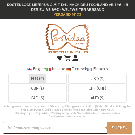
KOSTENLOSE LIEFERUNG MIT DHL NACH DEUTSCHLAND AB 39€ · IN
Skip
DER EU AB 89€ · WELTWEITER VERSAND
to
VERSANDINFOS
main
content
HERGESTELLT IN ITALIEN
English
Italiano
Deutsch
Français
EUR (€)
USD ($)
GBP (£)
CHF (CHF)
CAD ($)
AUD ($)
Währungsumrechnungen dienen nur als Orientierung. Zahlungen werden in Euro (€), der offiziellen Währung des
Shops, abgewickelt, und die Kasse zeigt die Preise ausschließlich in Euro (€) an.
Der endgültige Betrag in deiner Währung kann je nach Wechselkurs deiner Bank oder deines
Kreditkartenanbieters abweichen.
Products
search
SUCHEN