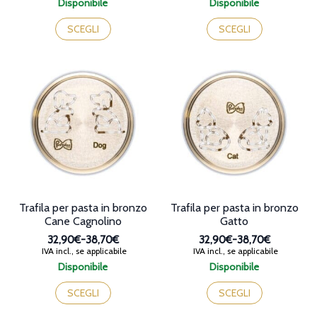
Disponibile
Disponibile
prezzo:
prezzo:
Questo
Questo
da
da
prodotto
prodotto
SCEGLI
SCEGLI
32,90€
32,90€
ha
ha
a
a
più
più
38,70€
38,70€
varianti.
varianti.
Le
Le
opzioni
opzioni
possono
possono
essere
essere
scelte
scelte
nella
nella
pagina
pagina
del
del
prodotto
prodotto
Trafila per pasta in bronzo
Trafila per pasta in bronzo
Cane Cagnolino
Gatto
32,90€
-
38,70€
32,90€
-
38,70€
Fascia
Fascia
IVA incl., se applicabile
IVA incl., se applicabile
di
di
Disponibile
Disponibile
prezzo:
prezzo:
Questo
Questo
da
da
prodotto
prodotto
SCEGLI
SCEGLI
32,90€
32,90€
ha
ha
a
a