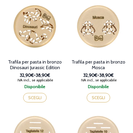
38,90€
38,90€
varianti.
varianti.
Le
Le
opzioni
opzioni
possono
possono
essere
essere
scelte
scelte
nella
nella
pagina
pagina
del
del
prodotto
prodotto
Trafila per pasta in bronzo
Trafila per pasta in bronzo
Dinosauri Jurassic Edition
Mosca
32,90€
-
38,90€
32,90€
-
38,90€
Fascia
Fascia
IVA incl., se applicabile
IVA incl., se applicabile
di
di
Disponibile
Disponibile
prezzo:
prezzo:
Questo
Questo
da
da
prodotto
prodotto
SCEGLI
SCEGLI
32,90€
32,90€
ha
ha
a
a
più
più
38,90€
38,90€
varianti.
varianti.
Le
Le
opzioni
opzioni
possono
possono