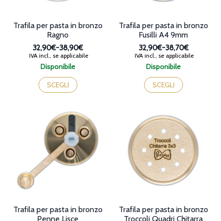
del
del
prodotto
prodotto
Trafila per pasta in bronzo
Trafila per pasta in bronzo
Ragno
Fusilli A4 9mm
32,90€
-
38,90€
32,90€
-
38,70€
Fascia
Fascia
IVA incl., se applicabile
IVA incl., se applicabile
di
di
Disponibile
Disponibile
prezzo:
prezzo:
Questo
Questo
da
da
prodotto
prodotto
SCEGLI
SCEGLI
32,90€
32,90€
ha
ha
a
a
più
più
38,90€
38,70€
varianti.
varianti.
Le
Le
opzioni
opzioni
possono
possono
essere
essere
scelte
scelte
nella
nella
pagina
pagina
del
del
prodotto
prodotto
Trafila per pasta in bronzo
Trafila per pasta in bronzo
Penne Lisce
Troccoli Quadri Chitarra