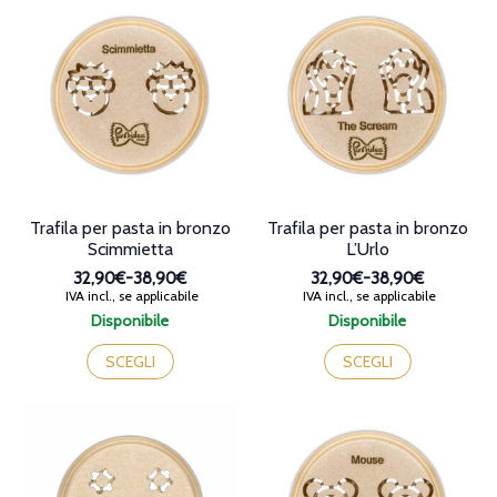
38,90€
38,90€
varianti.
varianti.
Le
Le
opzioni
opzioni
possono
possono
essere
essere
scelte
scelte
nella
nella
pagina
pagina
del
del
prodotto
prodotto
Trafila per pasta in bronzo
Trafila per pasta in bronzo
Scimmietta
L’Urlo
32,90€
-
38,90€
32,90€
-
38,90€
Fascia
Fascia
IVA incl., se applicabile
IVA incl., se applicabile
di
di
Disponibile
Disponibile
prezzo:
prezzo:
Questo
Questo
da
da
prodotto
prodotto
SCEGLI
SCEGLI
32,90€
32,90€
ha
ha
a
a
più
più
38,90€
38,90€
varianti.
varianti.
Le
Le
opzioni
opzioni
possono
possono