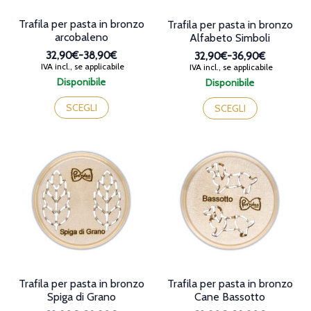
prodotto
Trafila per pasta in bronzo
Trafila per pasta in bronzo
arcobaleno
Alfabeto Simboli
32,90€
-
38,90€
32,90€
-
36,90€
Fascia
Fascia
IVA incl., se applicabile
IVA incl., se applicabile
di
di
Disponibile
Disponibile
prezzo:
prezzo:
Questo
Questo
da
da
prodotto
prodotto
SCEGLI
SCEGLI
32,90€
32,90€
ha
ha
a
a
più
più
38,90€
36,90€
varianti.
varianti.
Le
Le
opzioni
opzioni
possono
possono
essere
essere
scelte
scelte
nella
nella
pagina
pagina
del
del
prodotto
prodotto
Trafila per pasta in bronzo
Trafila per pasta in bronzo
Spiga di Grano
Cane Bassotto