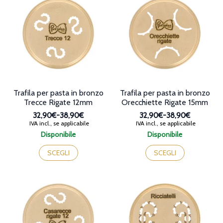
Le
Le
opzioni
opzioni
possono
possono
essere
essere
scelte
scelte
nella
nella
pagina
pagina
del
del
prodotto
prodotto
Trafila per pasta in bronzo
Trafila per pasta in bronzo
Trecce Rigate 12mm
Orecchiette Rigate 15mm
32,90€
-
38,90€
32,90€
-
38,90€
Fascia
Fascia
IVA incl., se applicabile
IVA incl., se applicabile
di
di
Disponibile
Disponibile
prezzo:
prezzo:
Questo
Questo
da
da
prodotto
prodotto
SCEGLI
SCEGLI
32,90€
32,90€
ha
ha
a
a
più
più
38,90€
38,90€
varianti.
varianti.
Le
Le
opzioni
opzioni
possono
possono
essere
essere