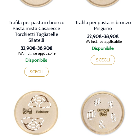
pagina
pagina
del
del
prodotto
prodotto
Trafila per pasta in bronzo
Trafila per pasta in bronzo
Pasta mista Casarecce
Pinguino
Torchietti Tagliatelle
32,90€
-
38,90€
Silatelli
Fascia
IVA incl., se applicabile
di
32,90€
-
38,90€
Disponibile
prezzo:
Fascia
IVA incl., se applicabile
Questo
da
di
prodotto
SCEGLI
Disponibile
32,90€
prezzo:
Questo
ha
a
da
prodotto
più
SCEGLI
38,90€
32,90€
ha
varianti.
a
più
Le
38,90€
varianti.
opzioni
Le
possono
opzioni
essere
possono
scelte
essere
nella
scelte
pagina
nella
del
pagina
prodotto
del