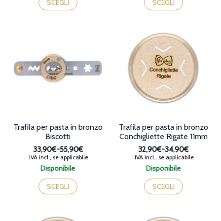
prodotto
prodotto
SCEGLI
SCEGLI
32,90€
32,90€
ha
ha
a
a
più
più
38,90€
38,90€
varianti.
varianti.
Le
Le
opzioni
opzioni
possono
possono
essere
essere
scelte
scelte
nella
nella
pagina
pagina
del
del
prodotto
prodotto
Trafila per pasta in bronzo
Trafila per pasta in bronzo
Biscotti
Conchigliette Rigate 11mm
33,90€
-
55,90€
32,90€
-
34,90€
Fascia
Fascia
IVA incl., se applicabile
IVA incl., se applicabile
di
di
Disponibile
Disponibile
prezzo:
prezzo:
Questo
Questo
da
da
prodotto
prodotto
SCEGLI
SCEGLI
33,90€
32,90€
ha
ha
a
a
più
più
55,90€
34,90€
varianti.
varianti.