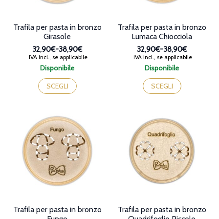
del
del
prodotto
prodotto
Trafila per pasta in bronzo
Trafila per pasta in bronzo
Girasole
Lumaca Chiocciola
32,90€
-
38,90€
32,90€
-
38,90€
Fascia
Fascia
IVA incl., se applicabile
IVA incl., se applicabile
di
di
Disponibile
Disponibile
prezzo:
prezzo:
Questo
Questo
da
da
prodotto
prodotto
SCEGLI
SCEGLI
32,90€
32,90€
ha
ha
a
a
più
più
38,90€
38,90€
varianti.
varianti.
Le
Le
opzioni
opzioni
possono
possono
essere
essere
scelte
scelte
nella
nella
pagina
pagina
del
del
prodotto
prodotto
Trafila per pasta in bronzo
Trafila per pasta in bronzo
Fungo
Quadrifoglio Piccolo