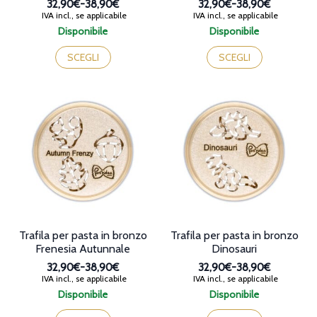
32,90€
-
38,90€
32,90€
-
38,90€
Fascia
Fascia
IVA incl., se applicabile
IVA incl., se applicabile
di
di
Disponibile
Disponibile
prezzo:
prezzo:
Questo
Questo
da
da
prodotto
prodotto
SCEGLI
SCEGLI
32,90€
32,90€
ha
ha
a
a
più
più
38,90€
38,90€
varianti.
varianti.
Le
Le
opzioni
opzioni
possono
possono
essere
essere
scelte
scelte
nella
nella
pagina
pagina
del
del
prodotto
prodotto
Trafila per pasta in bronzo
Trafila per pasta in bronzo
Frenesia Autunnale
Dinosauri
32,90€
-
38,90€
32,90€
-
38,90€
Fascia
Fascia
IVA incl., se applicabile
IVA incl., se applicabile
di
di
Disponibile
Disponibile
prezzo:
prezzo:
Questo
Questo
da
da