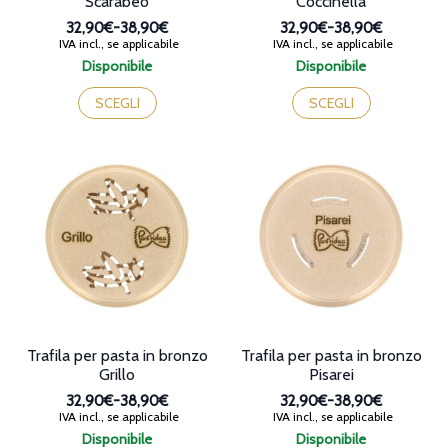
Scarabeo
Coccinella
32,90€
-
38,90€
32,90€
-
38,90€
Fascia
Fascia
IVA incl., se applicabile
IVA incl., se applicabile
di
di
Disponibile
Disponibile
prezzo:
prezzo:
Questo
Questo
da
da
prodotto
prodotto
SCEGLI
SCEGLI
32,90€
32,90€
ha
ha
a
a
più
più
38,90€
38,90€
varianti.
varianti.
Le
Le
opzioni
opzioni
possono
possono
essere
essere
scelte
scelte
nella
nella
pagina
pagina
del
del
prodotto
prodotto
Trafila per pasta in bronzo
Trafila per pasta in bronzo
Grillo
Pisarei
32,90€
-
38,90€
32,90€
-
38,90€
Fascia
Fascia
IVA incl., se applicabile
IVA incl., se applicabile
di
di
Disponibile
Disponibile