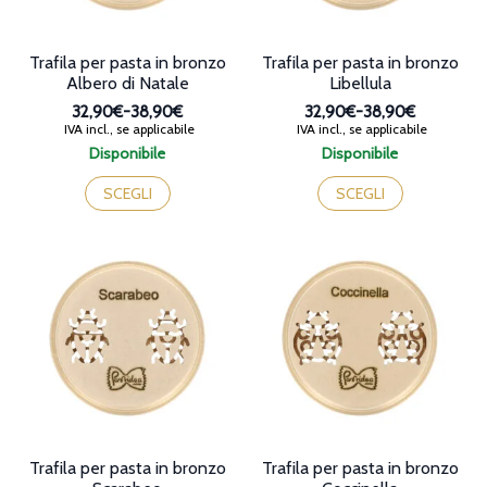
del
del
prodotto
prodotto
Trafila per pasta in bronzo
Trafila per pasta in bronzo
Albero di Natale
Libellula
32,90€
-
38,90€
32,90€
-
38,90€
Fascia
Fascia
IVA incl., se applicabile
IVA incl., se applicabile
di
di
Disponibile
Disponibile
prezzo:
prezzo:
Questo
Questo
da
da
prodotto
prodotto
SCEGLI
SCEGLI
32,90€
32,90€
ha
ha
a
a
più
più
38,90€
38,90€
varianti.
varianti.
Le
Le
opzioni
opzioni
possono
possono
essere
essere
scelte
scelte
nella
nella
pagina
pagina
del
del
prodotto
prodotto
Trafila per pasta in bronzo
Trafila per pasta in bronzo