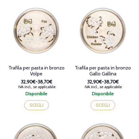
più
più
38,70€
38,70€
varianti.
varianti.
Le
Le
opzioni
opzioni
possono
possono
essere
essere
scelte
scelte
nella
nella
pagina
pagina
del
del
prodotto
prodotto
Trafila per pasta in bronzo
Trafila per pasta in bronzo
Volpe
Gallo Gallina
32,90€
-
38,70€
32,90€
-
38,70€
Fascia
Fascia
IVA incl., se applicabile
IVA incl., se applicabile
di
di
Disponibile
Disponibile
prezzo:
prezzo:
Questo
Questo
da
da
prodotto
prodotto
SCEGLI
SCEGLI
32,90€
32,90€
ha
ha
a
a
più
più
38,70€
38,70€
varianti.
varianti.
Le
Le
opzioni
opzioni