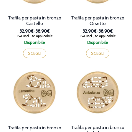
del
del
prodotto
prodotto
Trafila per pasta in bronzo
Trafila per pasta in bronzo
Castello
Orsetto
32,90€
-
38,90€
32,90€
-
38,90€
Fascia
Fascia
IVA incl., se applicabile
IVA incl., se applicabile
di
di
Disponibile
Disponibile
prezzo:
prezzo:
Questo
Questo
da
da
prodotto
prodotto
SCEGLI
SCEGLI
32,90€
32,90€
ha
ha
a
a
più
più
38,90€
38,90€
varianti.
varianti.
Le
Le
opzioni
opzioni
possono
possono
essere
essere
scelte
scelte
nella
nella
pagina
pagina
del
del
prodotto
prodotto
Trafila per pasta in bronzo
Trafila per pasta in bronzo