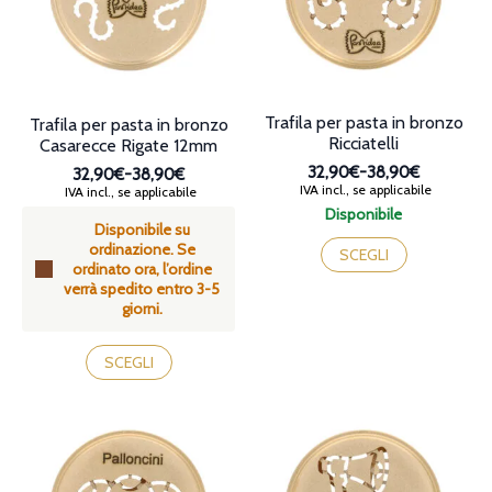
scelte
scelte
nella
nella
pagina
pagina
del
del
prodotto
prodotto
Trafila per pasta in bronzo
Trafila per pasta in bronzo
Ricciatelli
Casarecce Rigate 12mm
32,90€
-
38,90€
32,90€
-
38,90€
Fascia
Fascia
IVA incl., se applicabile
IVA incl., se applicabile
di
di
Disponibile
prezzo:
Disponibile su
prezzo:
Questo
da
ordinazione. Se
da
prodotto
SCEGLI
32,90€
ordinato ora, l’ordine
32,90€
ha
a
verrà spedito entro 3-5
a
più
38,90€
giorni.
38,90€
varianti.
Le
Questo
opzioni
prodotto
SCEGLI
possono
ha
essere
più
scelte
varianti.
nella
Le
pagina
opzioni
del
possono