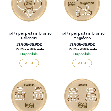
prodotto
essere
scelte
nella
pagina
del
prodotto
Trafila per pasta in bronzo
Trafila per pasta in bronzo
Palloncini
Megafono
32,90€
-
38,90€
32,90€
-
38,90€
Fascia
Fascia
IVA incl., se applicabile
IVA incl., se applicabile
di
di
Disponibile
Disponibile
prezzo:
prezzo:
Questo
Questo
da
da
prodotto
prodotto
SCEGLI
SCEGLI
32,90€
32,90€
ha
ha
a
a
più
più
38,90€
38,90€
varianti.
varianti.
Le
Le
opzioni
opzioni
possono
possono
essere
essere
scelte
scelte
nella
nella
pagina
pagina