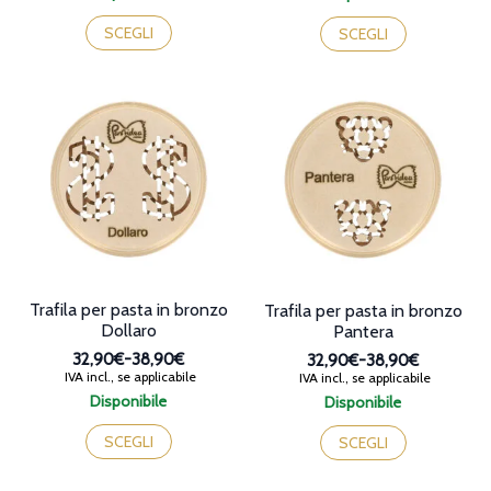
prezzo:
prezzo:
Questo
Questo
da
da
prodotto
prodotto
SCEGLI
SCEGLI
32,90€
32,90€
ha
ha
a
a
più
più
38,90€
38,90€
varianti.
varianti.
Le
Le
opzioni
opzioni
possono
possono
essere
essere
scelte
scelte
nella
nella
pagina
pagina
del
del
prodotto
prodotto
Trafila per pasta in bronzo
Trafila per pasta in bronzo
Dollaro
Pantera
32,90€
-
38,90€
32,90€
-
38,90€
Fascia
Fascia
IVA incl., se applicabile
IVA incl., se applicabile
di
di
Disponibile
Disponibile
prezzo:
prezzo:
Questo
Questo
da
da
prodotto
prodotto
SCEGLI
SCEGLI
32,90€
32,90€
ha
ha
a
a
più
più