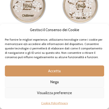
possono
possono
essere
essere
scelte
scelte
nella
nella
pagina
pagina
del
del
prodotto
prodotto
Gestisci il Consenso dei Cookie
Trafila per pasta in bronzo
Trafila per pasta in bronzo
Oldtimer Auto d’Epoca
Van Life Furgone Camper
Per fornire le migliori esperienze, utilizziamo tecnologie come i cookie per
memorizzare e/o accedere alle informazioni del dispositivo. Consentire
32,90€
-
38,70€
32,90€
-
38,70€
queste tecnologie ci permetterà di elaborare dati come il comportamento
Fascia
Fascia
IVA incl., se applicabile
IVA incl., se applicabile
di navigazione o gli ID unici su questo sito. Non consentire o ritirare il
di
di
Disponibile
Disponibile
consenso può influire negativamente su alcune funzionalità e funzioni.
prezzo:
prezzo:
Questo
Questo
da
da
prodotto
prodotto
SCEGLI
SCEGLI
32,90€
32,90€
ha
ha
Accetta
a
a
più
più
38,70€
38,70€
varianti.
varianti.
Nega
Le
Le
opzioni
opzioni
possono
possono
Visualizza preferenze
essere
essere
scelte
scelte
Cookie Policy
Privacy
nella
nella