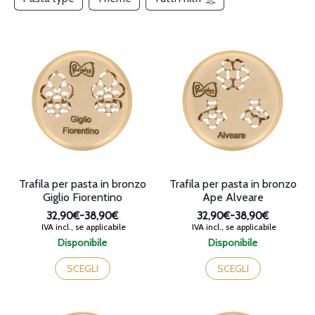
Trafila per pasta in bronzo
Trafila per pasta in bronzo
Giglio Fiorentino
Ape Alveare
32,90€
-
38,90€
32,90€
-
38,90€
Fascia
Fascia
IVA incl., se applicabile
IVA incl., se applicabile
di
di
Disponibile
Disponibile
prezzo:
prezzo:
Questo
Questo
da
da
prodotto
prodotto
SCEGLI
SCEGLI
32,90€
32,90€
ha
ha
a
a
più
più
38,90€
38,90€
varianti.
varianti.