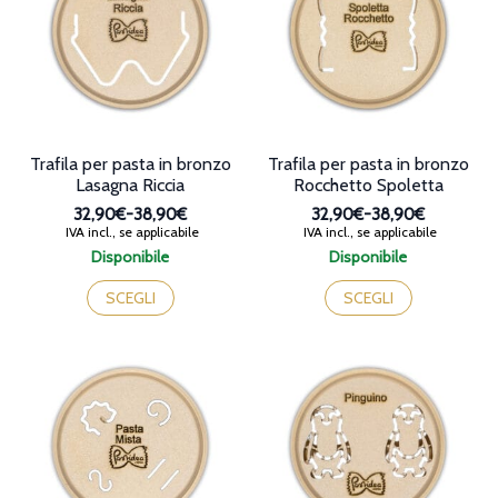
essere
possono
scelte
essere
nella
scelte
pagina
nella
del
pagina
prodotto
del
prodotto
Trafila per pasta in bronzo
Trafila per pasta in bronzo
Lasagna Riccia
Rocchetto Spoletta
32,90€
-
38,90€
32,90€
-
38,90€
Fascia
Fascia
IVA incl., se applicabile
IVA incl., se applicabile
di
di
Disponibile
Disponibile
prezzo:
prezzo:
Questo
Questo
da
da
prodotto
prodotto
SCEGLI
SCEGLI
32,90€
32,90€
ha
ha
a
a
più
più
38,90€
38,90€
varianti.
varianti.
Le
Le
opzioni
opzioni
possono
possono
essere
essere
scelte
scelte
nella
nella