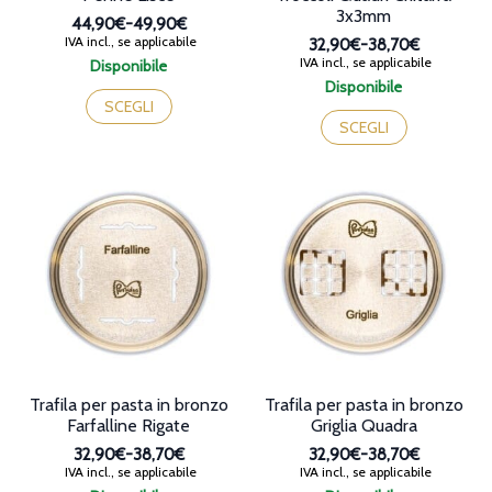
3x3mm
44,90€
-
49,90€
Fascia
IVA incl., se applicabile
32,90€
-
38,70€
di
Fascia
IVA incl., se applicabile
Disponibile
prezzo:
di
Questo
Disponibile
da
prezzo:
prodotto
Questo
SCEGLI
44,90€
da
ha
prodotto
SCEGLI
a
32,90€
più
ha
49,90€
a
varianti.
più
38,70€
Le
varianti.
opzioni
Le
possono
opzioni
essere
possono
scelte
essere
nella
scelte
pagina
nella
del
pagina
prodotto
del
prodotto
Trafila per pasta in bronzo
Trafila per pasta in bronzo
Farfalline Rigate
Griglia Quadra
32,90€
-
38,70€
32,90€
-
38,70€
Fascia
Fascia
IVA incl., se applicabile
IVA incl., se applicabile
di
di