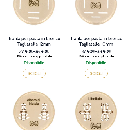
essere
essere
scelte
scelte
nella
nella
pagina
pagina
del
del
prodotto
prodotto
Trafila per pasta in bronzo
Trafila per pasta in bronzo
Tagliatelle 12mm
Tagliatelle 10mm
32,90€
-
38,90€
32,90€
-
38,90€
Fascia
Fascia
IVA incl., se applicabile
IVA incl., se applicabile
di
di
Disponibile
Disponibile
prezzo:
prezzo:
Questo
Questo
da
da
prodotto
prodotto
SCEGLI
SCEGLI
32,90€
32,90€
ha
ha
a
a
più
più
38,90€
38,90€
varianti.
varianti.
Le
Le
opzioni
opzioni
possono
possono
essere
essere
scelte
scelte
nella
nella
pagina
pagina