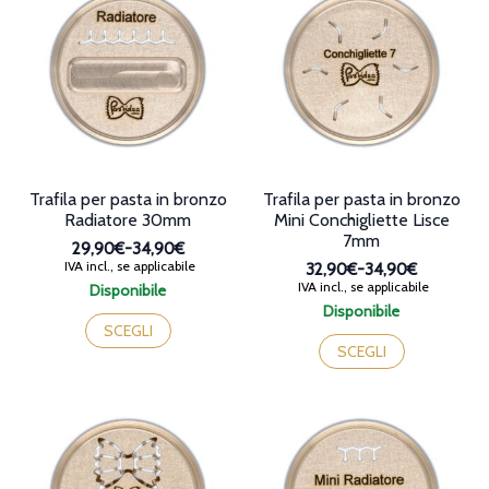
Le
Le
opzioni
opzioni
possono
possono
essere
essere
scelte
scelte
nella
nella
pagina
pagina
del
del
prodotto
prodotto
Trafila per pasta in bronzo
Trafila per pasta in bronzo
Radiatore 30mm
Mini Conchigliette Lisce
7mm
29,90€
-
34,90€
Fascia
IVA incl., se applicabile
32,90€
-
34,90€
di
Fascia
IVA incl., se applicabile
Disponibile
prezzo:
di
Questo
Disponibile
da
prezzo:
prodotto
Questo
SCEGLI
29,90€
da
ha
prodotto
SCEGLI
a
32,90€
più
ha
34,90€
a
varianti.
più
34,90€
Le
varianti.
opzioni
Le
possono
opzioni
essere
possono