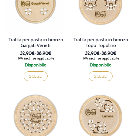
essere
essere
scelte
scelte
nella
nella
pagina
pagina
del
del
prodotto
prodotto
Trafila per pasta in bronzo
Trafila per pasta in bronzo
Gargati Veneti
Topo Topolino
32,90€
-
38,90€
32,90€
-
38,90€
Fascia
Fascia
IVA incl., se applicabile
IVA incl., se applicabile
di
di
Disponibile
Disponibile
prezzo:
prezzo:
Questo
Questo
da
da
prodotto
prodotto
SCEGLI
SCEGLI
32,90€
32,90€
ha
ha
a
a
più
più
38,90€
38,90€
varianti.
varianti.
Le
Le
opzioni
opzioni
possono
possono
essere
essere
scelte
scelte
nella
nella
pagina
pagina