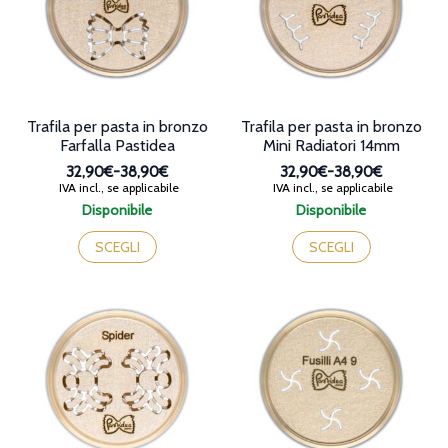
scelte
essere
nella
scelte
pagina
nella
del
pagina
prodotto
del
prodotto
Trafila per pasta in bronzo
Trafila per pasta in bronzo
Farfalla Pastidea
Mini Radiatori 14mm
32,90€
-
38,90€
32,90€
-
38,90€
Fascia
Fascia
IVA incl., se applicabile
IVA incl., se applicabile
di
di
Disponibile
Disponibile
prezzo:
prezzo:
Questo
Questo
da
da
prodotto
prodotto
SCEGLI
SCEGLI
32,90€
32,90€
ha
ha
a
a
più
più
38,90€
38,90€
varianti.
varianti.
Le
Le
opzioni
opzioni
possono
possono
essere
essere
scelte
scelte
nella
nella
pagina
pagina