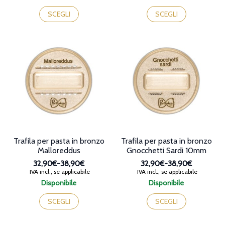
prezzo:
prezzo:
Questo
Questo
da
da
prodotto
prodotto
SCEGLI
SCEGLI
32,90€
32,90€
ha
ha
a
a
più
più
38,90€
38,90€
varianti.
varianti.
Le
Le
opzioni
opzioni
possono
possono
essere
essere
scelte
scelte
nella
nella
pagina
pagina
del
del
prodotto
prodotto
Trafila per pasta in bronzo
Trafila per pasta in bronzo
Malloreddus
Gnocchetti Sardi 10mm
32,90€
-
38,90€
32,90€
-
38,90€
Fascia
Fascia
IVA incl., se applicabile
IVA incl., se applicabile
di
di
Disponibile
Disponibile
prezzo:
prezzo:
Questo
Questo
da
da
prodotto
prodotto
SCEGLI
SCEGLI
32,90€
32,90€
ha
ha
a
a
più
più