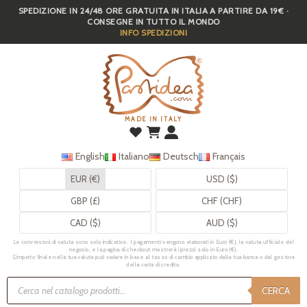
SPEDIZIONE IN 24/48 ORE GRATUITA IN ITALIA A PARTIRE DA 19€ ·
Skip
CONSEGNE IN TUTTO IL MONDO
to
INFO SPEDIZIONI
main
content
MADE IN ITALY
English
Italiano
Deutsch
Français
EUR (€)
USD ($)
GBP (£)
CHF (CHF)
CAD ($)
AUD ($)
Le conversioni di valuta sono solo indicative. I pagamenti vengono elaborati in Euro (€), la valuta ufficiale del
negozio, e la pagina di checkout mostrerà i prezzi solo in Euro (€).
L’importo finale nella tua valuta può variare in base al tasso di cambio applicato dalla tua banca o dal gestore
della carta di credito.
Ricerca
prodotti
CERCA