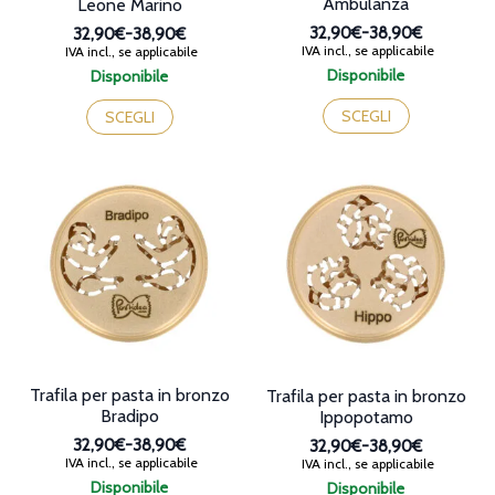
Ambulanza
Leone Marino
32,90€
-
38,90€
32,90€
-
38,90€
Fascia
Fascia
IVA incl., se applicabile
IVA incl., se applicabile
di
di
Disponibile
Disponibile
prezzo:
prezzo:
Questo
Questo
da
da
prodotto
prodotto
SCEGLI
SCEGLI
32,90€
32,90€
ha
ha
a
a
più
più
38,90€
38,90€
varianti.
varianti.
Le
Le
opzioni
opzioni
possono
possono
essere
essere
scelte
scelte
nella
nella
pagina
pagina
del
del
prodotto
prodotto
Trafila per pasta in bronzo
Trafila per pasta in bronzo
Bradipo
Ippopotamo
32,90€
-
38,90€
32,90€
-
38,90€
Fascia
Fascia
IVA incl., se applicabile
IVA incl., se applicabile
di
di
Disponibile
Disponibile