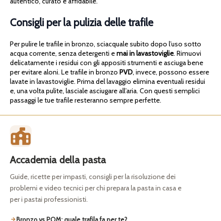
autentico, curato e affidabile.
Consigli per la pulizia delle trafile
Per pulire le trafile in bronzo, sciacquale subito dopo l’uso sotto
acqua corrente, senza detergenti e
mai in lavastoviglie
. Rimuovi
delicatamente i residui con gli appositi strumenti e asciuga bene
per evitare aloni. Le trafile in bronzo
PVD
, invece, possono essere
lavate in lavastoviglie. Prima del lavaggio elimina eventuali residui
e, una volta pulite, lasciale asciugare all’aria. Con questi semplici
passaggi le tue trafile resteranno sempre perfette.
Accademia della pasta
Guide, ricette per impasti, consigli per la risoluzione dei
problemi e video tecnici per chi prepara la pasta in casa e
per i pastai professionisti.
Bronzo vs POM: quale trafila fa per te?