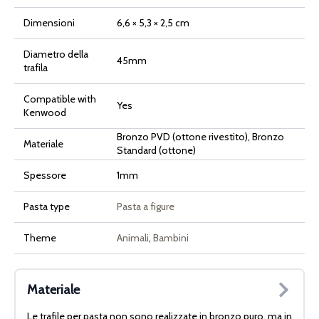
Dimensioni
6,6 × 5,3 × 2,5 cm
Diametro della
45mm
trafila
Compatible with
Yes
Kenwood
Bronzo PVD (ottone rivestito), Bronzo
Materiale
Standard (ottone)
Spessore
1mm
Pasta type
Pasta a figure
Theme
Animali
,
Bambini
Materiale
Le trafile per pasta non sono realizzate in bronzo puro, ma in