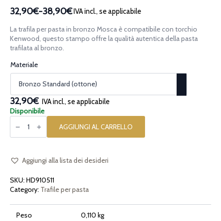
32,90€
-
38,90€
IVA incl., se applicabile
Fascia
di
La trafila per pasta in bronzo Mosca è compatibile con torchio
prezzo:
Kenwood, questo stampo offre la qualità autentica della pasta
da
trafilata al bronzo.
32,90€
Materiale
a
38,90€
32,90€
IVA incl., se applicabile
Disponibile
Trafila
per
AGGIUNGI AL CARRELLO
pasta
in
bronzo
Mosca
quantità
Aggiungi alla lista dei desideri
SKU:
HD910511
Category:
Trafile per pasta
Peso
0,110 kg