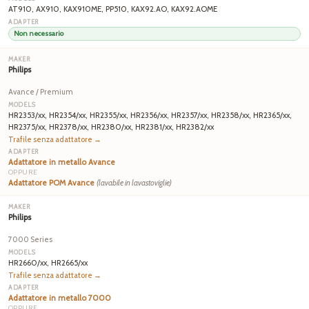
AT910, AX910, KAX910ME, PP510, KAX92.AO, KAX92.AOME
Non necessario
Philips
Avance / Premium
HR2353/xx, HR2354/xx, HR2355/xx, HR2356/xx, HR2357/xx, HR2358/xx, HR2365/xx,
HR2375/xx, HR2378/xx, HR2380/xx, HR2381/xx, HR2382/xx
Trafile senza adattatore →
Adattatore in metallo Avance
OPPURE
Adattatore POM Avance
(lavabile in lavastoviglie)
Philips
7000 Series
HR2660/xx, HR2665/xx
Trafile senza adattatore →
Adattatore in metallo 7000
OPPURE