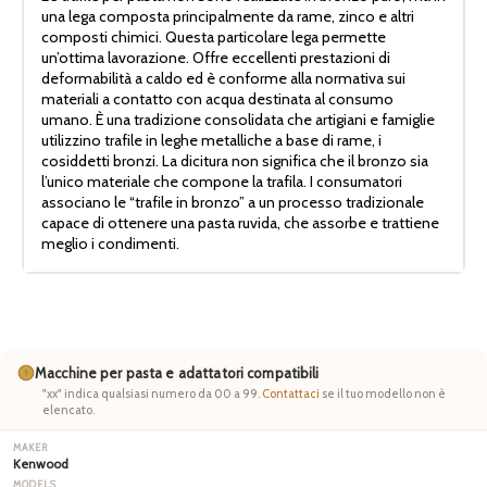
una lega composta principalmente da rame, zinco e altri
composti chimici. Questa particolare lega permette
un’ottima lavorazione. Offre eccellenti prestazioni di
deformabilità a caldo ed è conforme alla normativa sui
materiali a contatto con acqua destinata al consumo
umano. È una tradizione consolidata che artigiani e famiglie
utilizzino trafile in leghe metalliche a base di rame, i
cosiddetti bronzi. La dicitura non significa che il bronzo sia
l’unico materiale che compone la trafila. I consumatori
associano le “trafile in bronzo” a un processo tradizionale
capace di ottenere una pasta ruvida, che assorbe e trattiene
meglio i condimenti.
Macchine per pasta e adattatori compatibili
"xx" indica qualsiasi numero da 00 a 99.
Contattaci
se il tuo modello non è
elencato.
Kenwood