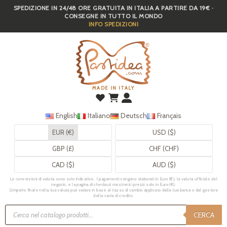
SPEDIZIONE IN 24/48 ORE GRATUITA IN ITALIA A PARTIRE DA 19€ ·
Skip
CONSEGNE IN TUTTO IL MONDO
to
INFO SPEDIZIONI
main
content
MADE IN ITALY
English
Italiano
Deutsch
Français
EUR (€)
USD ($)
GBP (£)
CHF (CHF)
CAD ($)
AUD ($)
Le conversioni di valuta sono solo indicative. I pagamenti vengono elaborati in Euro (€), la valuta ufficiale del
negozio, e la pagina di checkout mostrerà i prezzi solo in Euro (€).
L’importo finale nella tua valuta può variare in base al tasso di cambio applicato dalla tua banca o dal gestore
della carta di credito.
Ricerca
prodotti
CERCA