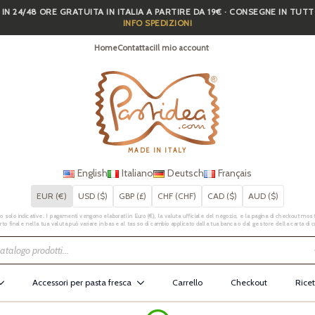
 IN 24/48 ORE GRATUITA IN ITALIA A PARTIRE DA 19€ · CONSEGNE IN TUT
INFO SPEDIZIONI
Home
Contattaci
Il mio account
MADE IN ITALY
English
Italiano
Deutsch
Français
EUR (€)
USD ($)
GBP (£)
CHF (CHF)
CAD ($)
AUD ($)
 solo indicative. I pagamenti vengono elaborati in Euro (€), la valuta ufficiale del negozio, e la pagina di checkout mostr
rto finale nella tua valuta può variare in base al tasso di cambio applicato dalla tua banca o dal gestore della carta di c
Accessori per pasta fresca
Carrello
Checkout
Ricet