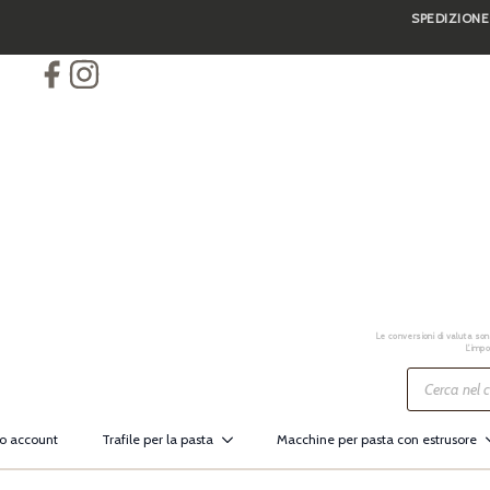
SPEDIZIONE
Skip
to
main
content
Le conversioni di valuta sono
L’impo
Ricerca
prodotti
io account
Trafile per la pasta
Macchine per pasta con estrusore