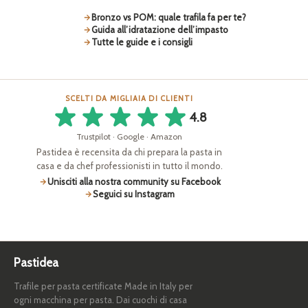
Bronzo vs POM: quale trafila fa per te?
Guida all’idratazione dell’impasto
Tutte le guide e i consigli
SCELTI DA MIGLIAIA DI CLIENTI
4.8
Trustpilot · Google · Amazon
Pastidea è recensita da chi prepara la pasta in
casa e da chef professionisti in tutto il mondo.
Unisciti alla nostra community su Facebook
Seguici su Instagram
Pastidea
Trafile per pasta certificate Made in Italy per
ogni macchina per pasta. Dai cuochi di casa