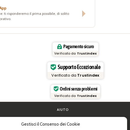
sApp
e: ti risponderemo il prima possibile, di solito
orativo.
Pagamento sicuro
Verificato da
Trustindex
Supporto Eccezionale
Verificato da
Trustindex
Ordini senza problemi
Verificato da
Trustindex
AIUTO
FAQ e supporto
Gestisci il Consenso dei Cookie
la pasta
Contattaci
de pratiche
Newsletter