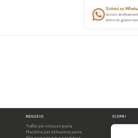
Scrivici su What
Scrivici direttament
entro un giorno lav
NEGOZIO
SCOPRI
Trafile per estrusori pasta
Certificazioni
Macchine per estrusione pasta
Accademia del
Altri accessori per pasta fresca
Consigli e gui