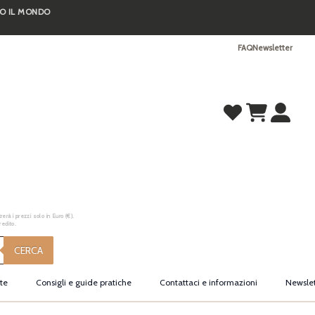
TO IL MONDO
FAQ
Newsletter
erà i prezzi solo in Euro (€).
redito.
CERCA
te
Consigli e guide pratiche
Contattaci e informazioni
Newslet