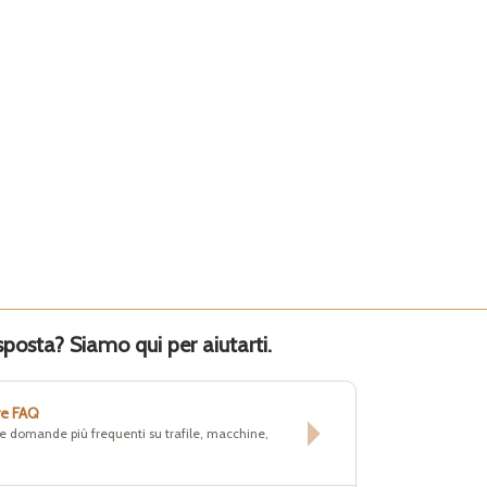
sposta? Siamo qui per aiutarti.
re FAQ
lle domande più frequenti su trafile, macchine,