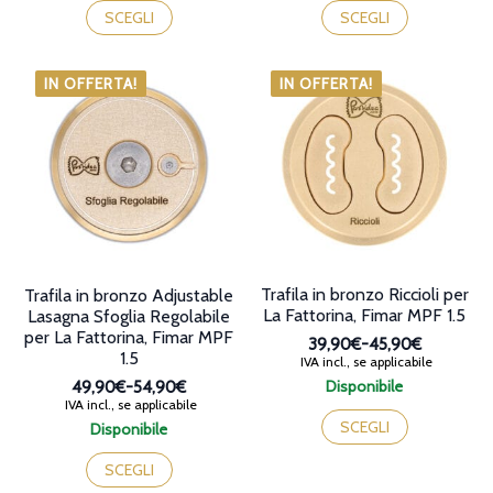
prodotto
prodotto
SCEGLI
SCEGLI
ha
ha
più
più
varianti.
varianti.
IN OFFERTA!
IN OFFERTA!
Le
Le
opzioni
opzioni
possono
possono
essere
essere
scelte
scelte
nella
nella
pagina
pagina
del
del
prodotto
prodotto
Trafila in bronzo Riccioli per
Trafila in bronzo Adjustable
La Fattorina, Fimar MPF 1.5
Lasagna Sfoglia Regolabile
per La Fattorina, Fimar MPF
39,90€
-
45,90€
1.5
Fascia
IVA incl., se applicabile
di
Disponibile
49,90€
-
54,90€
prezzo:
Fascia
Questo
IVA incl., se applicabile
da
di
prodotto
SCEGLI
Disponibile
39,90€
prezzo:
ha
Questo
a
da
più
prodotto
SCEGLI
45,90€
49,90€
varianti.
ha