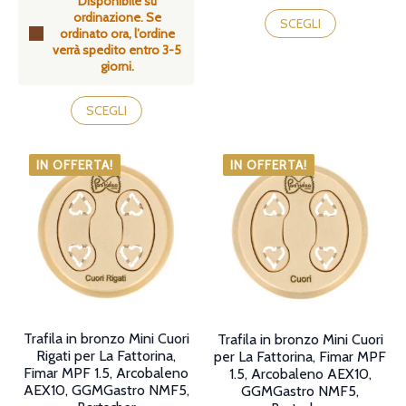
Disponibile su
prezzo:
prezzo:
Questo
ordinazione. Se
da
da
prodotto
SCEGLI
ordinato ora, l’ordine
39,90€
39,90€
ha
verrà spedito entro 3-5
a
a
più
giorni.
45,90€
45,90€
varianti.
Le
Questo
opzioni
prodotto
SCEGLI
possono
ha
essere
più
scelte
varianti.
IN OFFERTA!
IN OFFERTA!
nella
Le
pagina
opzioni
del
possono
prodotto
essere
scelte
nella
pagina
del
prodotto
Trafila in bronzo Mini Cuori
Trafila in bronzo Mini Cuori
Rigati per La Fattorina,
per La Fattorina, Fimar MPF
Fimar MPF 1.5, Arcobaleno
1.5, Arcobaleno AEX10,
AEX10, GGMGastro NMF5,
GGMGastro NMF5,