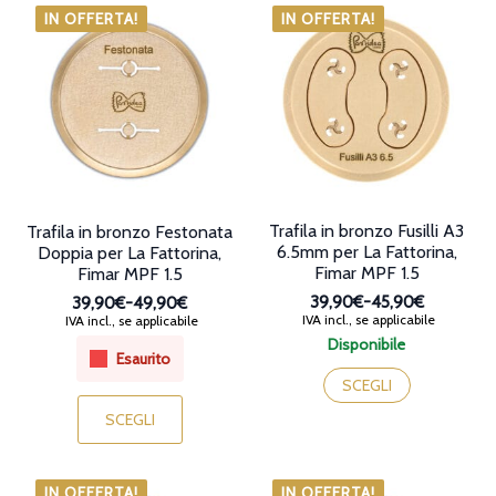
varianti.
varianti.
IN OFFERTA!
IN OFFERTA!
Le
Le
opzioni
opzioni
possono
possono
essere
essere
scelte
scelte
nella
nella
pagina
pagina
del
del
prodotto
prodotto
Trafila in bronzo Fusilli A3
Trafila in bronzo Festonata
6.5mm per La Fattorina,
Doppia per La Fattorina,
Fimar MPF 1.5
Fimar MPF 1.5
39,90€
-
45,90€
39,90€
-
49,90€
Fascia
Fascia
IVA incl., se applicabile
IVA incl., se applicabile
di
di
Disponibile
prezzo:
Esaurito
prezzo:
Questo
da
da
prodotto
SCEGLI
Questo
39,90€
39,90€
ha
prodotto
a
a
SCEGLI
più
ha
45,90€
49,90€
varianti.
più
Le
varianti.
opzioni
IN OFFERTA!
IN OFFERTA!
Le