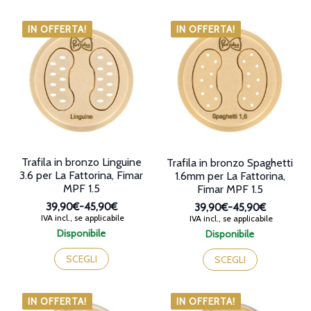
più
ha
45,90€
a
varianti.
più
45,90€
Le
varianti.
IN OFFERTA!
IN OFFERTA!
opzioni
Le
possono
opzioni
essere
possono
scelte
essere
nella
scelte
pagina
nella
del
pagina
prodotto
del
prodotto
Trafila in bronzo Linguine
Trafila in bronzo Spaghetti
3.6 per La Fattorina, Fimar
1.6mm per La Fattorina,
MPF 1.5
Fimar MPF 1.5
39,90€
-
45,90€
39,90€
-
45,90€
Fascia
Fascia
IVA incl., se applicabile
IVA incl., se applicabile
di
di
Disponibile
Disponibile
prezzo:
prezzo:
Questo
Questo
da
da
prodotto
prodotto
SCEGLI
SCEGLI
39,90€
39,90€
ha
ha
a
a
più
più
45,90€
45,90€
varianti.
varianti.
IN OFFERTA!
IN OFFERTA!