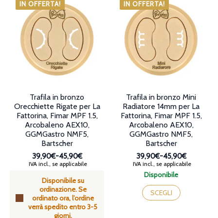
varianti.
Le
IN OFFERTA!
IN OFFERTA!
Le
opzioni
opzioni
possono
possono
essere
essere
scelte
scelte
nella
nella
pagina
pagina
del
del
prodotto
prodotto
Trafila in bronzo
Trafila in bronzo Mini
Orecchiette Rigate per La
Radiatore 14mm per La
Fattorina, Fimar MPF 1.5,
Fattorina, Fimar MPF 1.5,
Arcobaleno AEX10,
Arcobaleno AEX10,
GGMGastro NMF5,
GGMGastro NMF5,
Bartscher
Bartscher
39,90€
-
45,90€
39,90€
-
45,90€
Fascia
Fascia
IVA incl., se applicabile
IVA incl., se applicabile
di
di
Disponibile
Disponibile su
prezzo:
prezzo:
Questo
ordinazione. Se
da
da
prodotto
SCEGLI
ordinato ora, l’ordine
39,90€
39,90€
ha
verrà spedito entro 3-5
a
a
più
giorni.
45,90€
45,90€