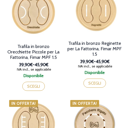
opzioni
opzioni
possono
possono
essere
essere
scelte
scelte
nella
nella
pagina
pagina
del
del
prodotto
prodotto
Trafila in bronzo Reginette
Trafila in bronzo
per La Fattorina, Fimar MPF
Orecchiette Piccole per La
1.5
Fattorina, Fimar MPF 1.5
39,90€
-
45,90€
39,90€
-
45,90€
Fascia
IVA incl., se applicabile
Fascia
IVA incl., se applicabile
di
Disponibile
di
Disponibile
prezzo:
Questo
prezzo:
Questo
da
prodotto
SCEGLI
da
prodotto
SCEGLI
39,90€
ha
39,90€
ha
a
più
a
45,90€
più
varianti.
45,90€
varianti.
IN OFFERTA!
IN OFFERTA!
Le
Le
opzioni
opzioni
possono
possono
essere
essere
scelte