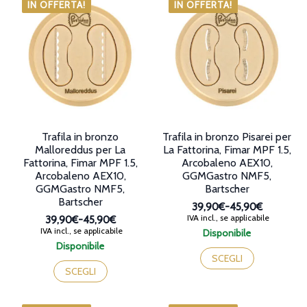
Le
varianti.
IN OFFERTA!
IN OFFERTA!
opzioni
Le
possono
opzioni
essere
possono
scelte
essere
nella
scelte
pagina
nella
del
pagina
prodotto
del
prodotto
Trafila in bronzo
Trafila in bronzo Pisarei per
Malloreddus per La
La Fattorina, Fimar MPF 1.5,
Fattorina, Fimar MPF 1.5,
Arcobaleno AEX10,
Arcobaleno AEX10,
GGMGastro NMF5,
GGMGastro NMF5,
Bartscher
Bartscher
39,90€
-
45,90€
Fascia
IVA incl., se applicabile
39,90€
-
45,90€
di
Fascia
IVA incl., se applicabile
Disponibile
prezzo:
di
Questo
Disponibile
da
prezzo:
Questo
prodotto
SCEGLI
39,90€
da
prodotto
ha
SCEGLI
a
39,90€
ha
più
45,90€
a
più
varianti.
45,90€