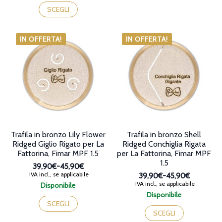
opzioni
prodotto
SCEGLI
possono
ha
essere
più
scelte
varianti.
IN OFFERTA!
IN OFFERTA!
nella
Le
pagina
opzioni
del
possono
prodotto
essere
scelte
nella
pagina
del
prodotto
Trafila in bronzo Lily Flower
Trafila in bronzo Shell
Ridged Giglio Rigato per La
Ridged Conchiglia Rigata
Fattorina, Fimar MPF 1.5
per La Fattorina, Fimar MPF
1.5
39,90€
-
45,90€
Fascia
IVA incl., se applicabile
39,90€
-
45,90€
di
Fascia
IVA incl., se applicabile
Disponibile
prezzo:
di
Questo
Disponibile
da
prezzo:
prodotto
Questo
SCEGLI
39,90€
da
ha
prodotto
SCEGLI
a
39,90€