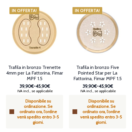
essere
più
scelte
varianti.
IN OFFERTA!
IN OFFERTA!
nella
Le
pagina
opzioni
del
possono
prodotto
essere
scelte
nella
pagina
del
prodotto
Trafila in bronzo Trenette
Trafila in bronzo Five
4mm per La Fattorina, Fimar
Pointed Star per La
MPF 1.5
Fattorina, Fimar MPF 1.5
39,90€
-
45,90€
39,90€
-
45,90€
Fascia
Fascia
IVA incl., se applicabile
IVA incl., se applicabile
di
di
Disponibile su
prezzo:
Disponibile su
prezzo:
ordinazione. Se
da
ordinazione. Se
da
ordinato ora, l’ordine
39,90€
ordinato ora, l’ordine
39,90€
verrà spedito entro 3-5
a
verrà spedito entro 3-5
a
giorni.
45,90€
giorni.
45,90€
Questo
Questo