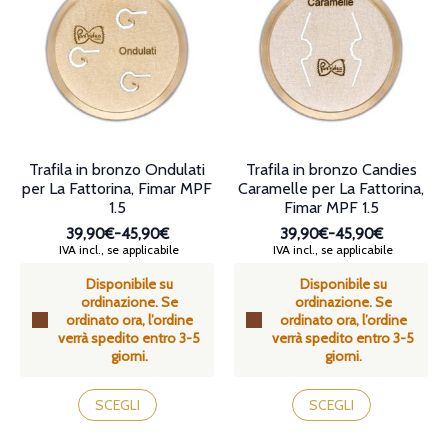
opzioni
opzioni
possono
possono
essere
essere
scelte
scelte
nella
nella
pagina
pagina
del
del
prodotto
prodotto
Trafila in bronzo Ondulati
Trafila in bronzo Candies
per La Fattorina, Fimar MPF
Caramelle per La Fattorina,
1.5
Fimar MPF 1.5
39,90€
-
45,90€
39,90€
-
45,90€
Fascia
Fascia
IVA incl., se applicabile
IVA incl., se applicabile
di
di
Disponibile su
Disponibile su
prezzo:
prezzo:
ordinazione. Se
ordinazione. Se
da
da
ordinato ora, l’ordine
ordinato ora, l’ordine
39,90€
39,90€
verrà spedito entro 3-5
verrà spedito entro 3-5
a
a
giorni.
giorni.
45,90€
45,90€
Questo
Questo
prodotto
prodotto
SCEGLI
SCEGLI
ha
ha
più
più