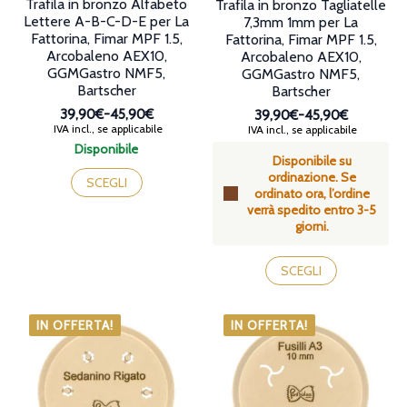
Trafila in bronzo Alfabeto
Trafila in bronzo Tagliatelle
Lettere A-B-C-D-E per La
7,3mm 1mm per La
Fattorina, Fimar MPF 1.5,
Fattorina, Fimar MPF 1.5,
Arcobaleno AEX10,
Arcobaleno AEX10,
GGMGastro NMF5,
GGMGastro NMF5,
Bartscher
Bartscher
39,90€
-
45,90€
39,90€
-
45,90€
Fascia
Fascia
IVA incl., se applicabile
IVA incl., se applicabile
di
di
Disponibile
prezzo:
Disponibile su
prezzo:
Questo
da
ordinazione. Se
da
prodotto
SCEGLI
39,90€
ordinato ora, l’ordine
39,90€
ha
a
verrà spedito entro 3-5
a
più
45,90€
giorni.
45,90€
varianti.
Le
Questo
opzioni
prodotto
SCEGLI
possono
ha
essere
più
scelte
varianti.
IN OFFERTA!
IN OFFERTA!
nella
Le
pagina
opzioni
del
possono
prodotto
essere