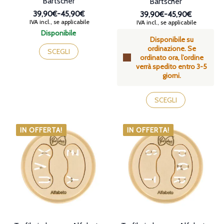
Bartscher
Bartscher
39,90€
-
45,90€
39,90€
-
45,90€
Fascia
Fascia
IVA incl., se applicabile
IVA incl., se applicabile
di
di
Disponibile
prezzo:
Disponibile su
prezzo:
Questo
da
ordinazione. Se
da
prodotto
SCEGLI
39,90€
ordinato ora, l’ordine
39,90€
ha
a
verrà spedito entro 3-5
a
più
45,90€
giorni.
45,90€
varianti.
Le
Questo
opzioni
prodotto
SCEGLI
possono
ha
essere
più
scelte
varianti.
IN OFFERTA!
IN OFFERTA!
nella
Le
pagina
opzioni
del
possono
prodotto
essere
scelte
nella
pagina
del
prodotto