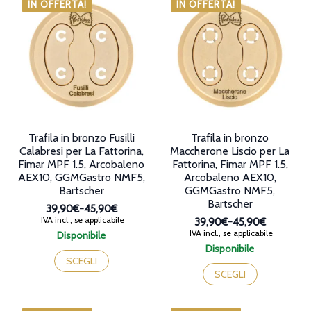
scelte
varianti.
IN OFFERTA!
IN OFFERTA!
nella
Le
pagina
opzioni
del
possono
prodotto
essere
scelte
nella
pagina
del
prodotto
Trafila in bronzo Fusilli
Trafila in bronzo
Calabresi per La Fattorina,
Maccherone Liscio per La
Fimar MPF 1.5, Arcobaleno
Fattorina, Fimar MPF 1.5,
AEX10, GGMGastro NMF5,
Arcobaleno AEX10,
Bartscher
GGMGastro NMF5,
Bartscher
39,90€
-
45,90€
Fascia
IVA incl., se applicabile
39,90€
-
45,90€
di
Fascia
IVA incl., se applicabile
Disponibile
prezzo:
di
Questo
Disponibile
da
prezzo:
prodotto
Questo
SCEGLI
39,90€
da
ha
prodotto
SCEGLI
a
39,90€
più
ha
45,90€
a
varianti.
più
45,90€