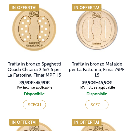
essere
più
scelte
varianti.
IN OFFERTA!
IN OFFERTA!
nella
Le
pagina
opzioni
del
possono
prodotto
essere
scelte
nella
pagina
del
prodotto
Trafila in bronzo Spaghetti
Trafila in bronzo Mafalde
Quadri Chitarra 2.5×2.5 per
per La Fattorina, Fimar MPF
La Fattorina, Fimar MPF 1.5
1.5
39,90€
-
45,90€
39,90€
-
45,90€
Fascia
Fascia
IVA incl., se applicabile
IVA incl., se applicabile
di
di
Disponibile
Disponibile
prezzo:
prezzo:
Questo
Questo
da
da
prodotto
prodotto
SCEGLI
SCEGLI
39,90€
39,90€
ha
ha
a
a
più
più
45,90€
45,90€
varianti.
varianti.
IN OFFERTA!
IN OFFERTA!
Le
Le