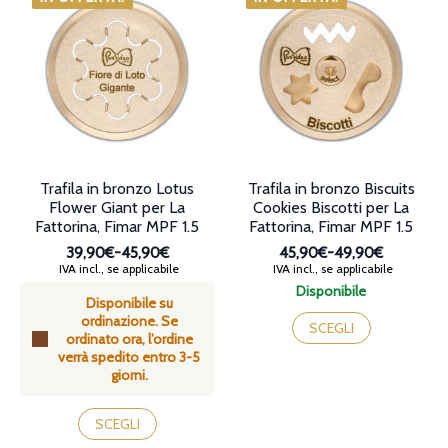
possono
opzioni
essere
possono
scelte
essere
nella
scelte
pagina
nella
del
pagina
prodotto
del
prodotto
Trafila in bronzo Lotus
Trafila in bronzo Biscuits
Flower Giant per La
Cookies Biscotti per La
Fattorina, Fimar MPF 1.5
Fattorina, Fimar MPF 1.5
39,90€
-
45,90€
45,90€
-
49,90€
Fascia
Fascia
IVA incl., se applicabile
IVA incl., se applicabile
di
di
Disponibile
Disponibile su
prezzo:
prezzo:
Questo
ordinazione. Se
da
da
prodotto
SCEGLI
ordinato ora, l’ordine
39,90€
45,90€
ha
verrà spedito entro 3-5
a
a
più
giorni.
45,90€
49,90€
varianti.
Le
Questo
opzioni
prodotto
SCEGLI
possono
ha