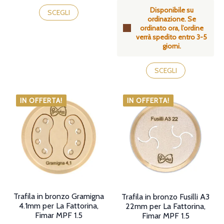
prezzo:
di
Questo
da
Disponibile su
prezzo:
prodotto
SCEGLI
39,90€
ordinazione. Se
da
ha
a
ordinato ora, l’ordine
39,90€
più
45,90€
verrà spedito entro 3-5
a
varianti.
giorni.
45,90€
Le
opzioni
Questo
possono
prodotto
SCEGLI
essere
ha
scelte
più
nella
varianti.
IN OFFERTA!
IN OFFERTA!
pagina
Le
del
opzioni
prodotto
possono
essere
scelte
nella
pagina
del
prodotto
Trafila in bronzo Gramigna
Trafila in bronzo Fusilli A3
4.1mm per La Fattorina,
22mm per La Fattorina,
Fimar MPF 1.5
Fimar MPF 1.5