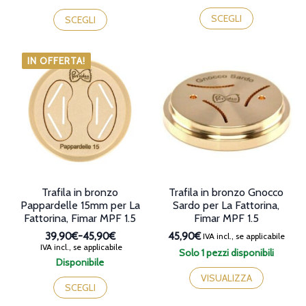
prezzo:
prezzo:
Questo
Questo
da
da
prodotto
SCEGLI
prodotto
SCEGLI
39,90€
39,90€
ha
ha
a
a
più
più
45,90€
45,90€
varianti.
varianti.
IN OFFERTA!
Le
Le
opzioni
opzioni
possono
possono
essere
essere
scelte
scelte
nella
nella
pagina
pagina
del
del
prodotto
prodotto
Trafila in bronzo
Trafila in bronzo Gnocco
Pappardelle 15mm per La
Sardo per La Fattorina,
Fattorina, Fimar MPF 1.5
Fimar MPF 1.5
39,90€
-
45,90€
45,90€
IVA incl., se applicabile
Fascia
IVA incl., se applicabile
Solo 1 pezzi disponibili
di
Disponibile
prezzo:
Questo
VISUALIZZA
da
prodotto
SCEGLI
39,90€
ha