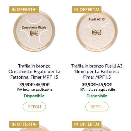
a
più
45,90€
varianti.
IN OFFERTA!
IN OFFERTA!
Le
opzioni
possono
essere
scelte
nella
pagina
del
prodotto
Trafila in bronzo
Trafila in bronzo Fusilli A3
Orecchiette Rigate per La
13mm per La Fattorina,
Fattorina, Fimar MPF 1.5
Fimar MPF 1.5
39,90€
-
45,90€
39,90€
-
45,90€
Fascia
Fascia
IVA incl., se applicabile
IVA incl., se applicabile
di
di
Disponibile
Disponibile
prezzo:
prezzo:
Questo
Questo
da
da
prodotto
prodotto
SCEGLI
SCEGLI
39,90€
39,90€
ha
ha
a
a
più
più
45,90€
45,90€
varianti.
varianti.
IN OFFERTA!
IN OFFERTA!
Le
Le