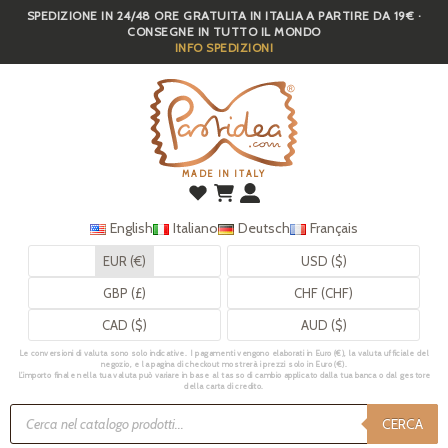
SPEDIZIONE IN 24/48 ORE GRATUITA IN ITALIA A PARTIRE DA 19€ ·
Skip
CONSEGNE IN TUTTO IL MONDO
to
INFO SPEDIZIONI
main
content
MADE IN ITALY
English
Italiano
Deutsch
Français
EUR (€)
USD ($)
GBP (£)
CHF (CHF)
CAD ($)
AUD ($)
Le conversioni di valuta sono solo indicative. I pagamenti vengono elaborati in Euro (€), la valuta ufficiale del
negozio, e la pagina di checkout mostrerà i prezzi solo in Euro (€).
L’importo finale nella tua valuta può variare in base al tasso di cambio applicato dalla tua banca o dal gestore
della carta di credito.
Ricerca
prodotti
CERCA