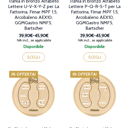
Trafila in bronzo Alfabeto
Trafila in bronzo Alfabeto
Lettere P-Q-R-S-T per La
Lettere U-V-X-Y-Z per La
Fattorina, Fimar MPF 1.5,
Fattorina, Fimar MPF 1.5,
Arcobaleno AEX10,
Arcobaleno AEX10,
GGMGastro NMF5,
GGMGastro NMF5,
Bartscher
Bartscher
39,90€
-
45,90€
39,90€
-
45,90€
Fascia
Fascia
IVA incl., se applicabile
IVA incl., se applicabile
di
di
Disponibile
Disponibile
prezzo:
prezzo:
Questo
Questo
da
da
prodotto
prodotto
SCEGLI
SCEGLI
39,90€
39,90€
ha
ha
a
a
più
più
45,90€
45,90€
varianti.
varianti.
IN OFFERTA!
IN OFFERTA!
Le
Le
opzioni
opzioni
possono
possono
essere
essere
scelte
scelte
nella
nella
pagina
pagina
del
del
prodotto
prodotto