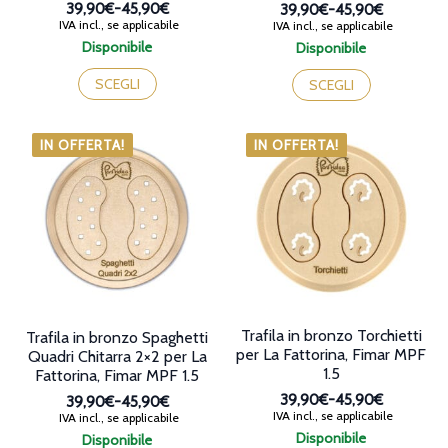
39,90€
-
45,90€
39,90€
-
45,90€
Fascia
Fascia
IVA incl., se applicabile
IVA incl., se applicabile
di
di
Disponibile
Disponibile
prezzo:
prezzo:
Questo
Questo
da
da
prodotto
SCEGLI
prodotto
SCEGLI
39,90€
39,90€
ha
ha
a
a
più
più
45,90€
45,90€
varianti.
varianti.
IN OFFERTA!
IN OFFERTA!
Le
Le
opzioni
opzioni
possono
possono
essere
essere
scelte
scelte
nella
nella
pagina
pagina
del
del
prodotto
prodotto
Trafila in bronzo Torchietti
Trafila in bronzo Spaghetti
per La Fattorina, Fimar MPF
Quadri Chitarra 2×2 per La
1.5
Fattorina, Fimar MPF 1.5
39,90€
-
45,90€
39,90€
-
45,90€
Fascia
Fascia
IVA incl., se applicabile
IVA incl., se applicabile
di
di
Disponibile
Disponibile