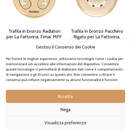
scelte
nella
nella
pagina
pagina
del
del
prodotto
prodotto
Trafila in bronzo Radiatori
Trafila in bronzo Pacchero
per La Fattorina, Fimar MPF
Rigato per La Fattorina,
1.5
Fimar MPF 1.5
Gestisci il Consenso dei Cookie
39,90€
-
45,90€
45,90€
-
49,90€
Fascia
Fascia
IVA incl., se applicabile
IVA incl., se applicabile
Per fornire le migliori esperienze, utilizziamo tecnologie come i cookie per
di
di
Disponibile
memorizzare e/o accedere alle informazioni del dispositivo. Consentire
Disponibile su
prezzo:
prezzo:
Questo
queste tecnologie ci permetterà di elaborare dati come il comportamento
ordinazione. Se
da
da
prodotto
SCEGLI
di navigazione o gli ID unici su questo sito. Non consentire o ritirare il
ordinato ora, l’ordine
39,90€
45,90€
ha
consenso può influire negativamente su alcune funzionalità e funzioni.
verrà spedito entro 3-5
a
a
più
giorni.
45,90€
49,90€
varianti.
Le
Questo
Accetta
opzioni
prodotto
SCEGLI
possono
ha
Nega
essere
più
scelte
varianti.
IN OFFERTA!
nella
Le
Visualizza preferenze
pagina
opzioni