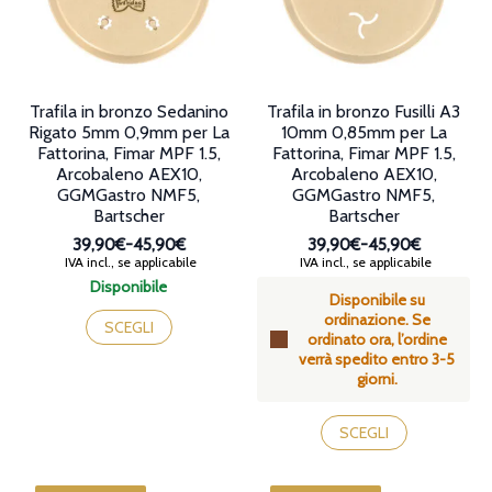
scelte
nella
pagina
del
prodotto
Trafila in bronzo Sedanino
Trafila in bronzo Fusilli A3
Rigato 5mm 0,9mm per La
10mm 0,85mm per La
Fattorina, Fimar MPF 1.5,
Fattorina, Fimar MPF 1.5,
Arcobaleno AEX10,
Arcobaleno AEX10,
GGMGastro NMF5,
GGMGastro NMF5,
Bartscher
Bartscher
39,90€
-
45,90€
39,90€
-
45,90€
Fascia
Fascia
IVA incl., se applicabile
IVA incl., se applicabile
di
di
Disponibile
Disponibile su
prezzo:
prezzo:
Questo
ordinazione. Se
da
da
prodotto
SCEGLI
ordinato ora, l’ordine
39,90€
39,90€
ha
verrà spedito entro 3-5
a
a
più
giorni.
45,90€
45,90€
varianti.
Le
Questo
opzioni
prodotto
SCEGLI
possono
ha
essere
più