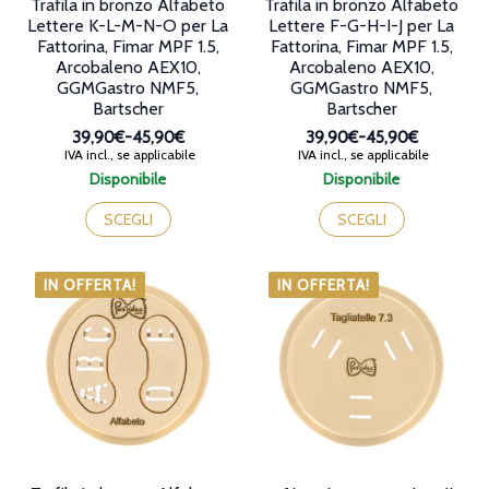
Trafila in bronzo Alfabeto
Trafila in bronzo Alfabeto
Lettere K-L-M-N-O per La
Lettere F-G-H-I-J per La
Fattorina, Fimar MPF 1.5,
Fattorina, Fimar MPF 1.5,
Arcobaleno AEX10,
Arcobaleno AEX10,
GGMGastro NMF5,
GGMGastro NMF5,
Bartscher
Bartscher
39,90€
-
45,90€
39,90€
-
45,90€
Fascia
Fascia
IVA incl., se applicabile
IVA incl., se applicabile
di
di
Disponibile
Disponibile
prezzo:
prezzo:
Questo
Questo
da
da
prodotto
prodotto
SCEGLI
SCEGLI
39,90€
39,90€
ha
ha
a
a
più
più
45,90€
45,90€
varianti.
varianti.
IN OFFERTA!
IN OFFERTA!
Le
Le
opzioni
opzioni
possono
possono
essere
essere
scelte
scelte
nella
nella
pagina
pagina
del
del
prodotto
prodotto