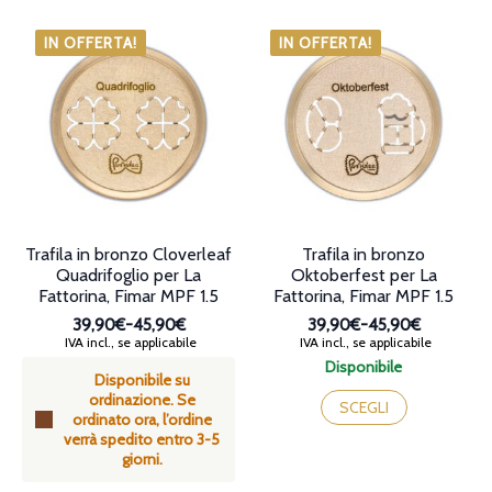
a
Le
più
54,90€
opzioni
varianti.
IN OFFERTA!
IN OFFERTA!
possono
Le
essere
opzioni
scelte
possono
nella
essere
pagina
scelte
del
nella
prodotto
pagina
del
prodotto
Trafila in bronzo Cloverleaf
Trafila in bronzo
Quadrifoglio per La
Oktoberfest per La
Fattorina, Fimar MPF 1.5
Fattorina, Fimar MPF 1.5
39,90€
-
45,90€
39,90€
-
45,90€
Fascia
Fascia
IVA incl., se applicabile
IVA incl., se applicabile
di
di
Disponibile
Disponibile su
prezzo:
prezzo:
Questo
ordinazione. Se
da
da
prodotto
SCEGLI
ordinato ora, l’ordine
39,90€
39,90€
ha
verrà spedito entro 3-5
a
a
più
giorni.
45,90€
45,90€
varianti.
Le
Questo