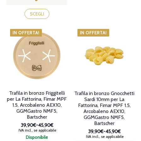
varianti.
Le
Questo
opzioni
prodotto
SCEGLI
possono
ha
essere
più
scelte
varianti.
IN OFFERTA!
IN OFFERTA!
nella
Le
pagina
opzioni
del
possono
prodotto
essere
scelte
nella
pagina
del
prodotto
Trafila in bronzo Friggitelli
Trafila in bronzo Gnocchetti
per La Fattorina, Fimar MPF
Sardi 10mm per La
1.5, Arcobaleno AEX10,
Fattorina, Fimar MPF 1.5,
GGMGastro NMF5,
Arcobaleno AEX10,
Bartscher
GGMGastro NMF5,
Bartscher
39,90€
-
45,90€
Fascia
IVA incl., se applicabile
39,90€
-
45,90€
di
Fascia
IVA incl., se applicabile
Disponibile