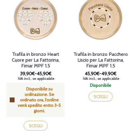
Le
Le
opzioni
opzioni
possono
possono
essere
essere
scelte
scelte
nella
nella
pagina
pagina
del
del
prodotto
prodotto
Trafila in bronzo Heart
Trafila in bronzo Pacchero
Cuore per La Fattorina,
Liscio per La Fattorina,
Fimar MPF 1.5
Fimar MPF 1.5
39,90€
-
45,90€
45,90€
-
49,90€
Fascia
Fascia
IVA incl., se applicabile
IVA incl., se applicabile
di
di
Disponibile
Disponibile su
prezzo:
prezzo:
Questo
ordinazione. Se
da
da
prodotto
SCEGLI
ordinato ora, l’ordine
39,90€
45,90€
ha
verrà spedito entro 3-5
a
a
più
giorni.
45,90€
49,90€
varianti.
Le
Questo
opzioni
prodotto
SCEGLI
possono
ha