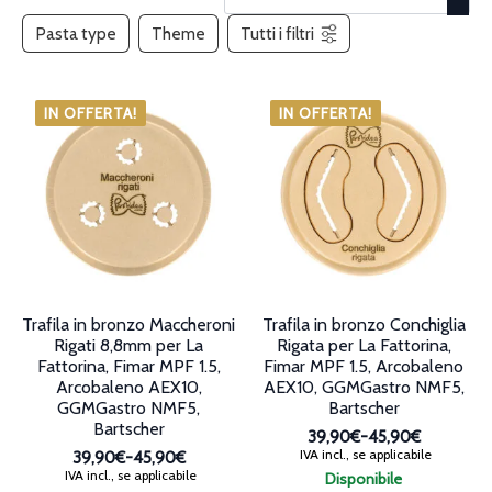
Pasta type
Theme
Tutti i filtri
IN OFFERTA!
IN OFFERTA!
Trafila in bronzo Maccheroni
Trafila in bronzo Conchiglia
Rigati 8,8mm per La
Rigata per La Fattorina,
Fattorina, Fimar MPF 1.5,
Fimar MPF 1.5, Arcobaleno
Arcobaleno AEX10,
AEX10, GGMGastro NMF5,
GGMGastro NMF5,
Bartscher
Bartscher
39,90€
-
45,90€
Fascia
IVA incl., se applicabile
39,90€
-
45,90€
di
Fascia
IVA incl., se applicabile
Disponibile