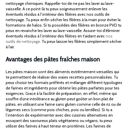
nettoyage chimiques. Rappelle-toi de ne pas les laver au lave-
vaisselle. A ce point-là tu peux soigneusement enlever les
éventuels résidus à l’intérieur des filières avec nos outils de
nettoyage. Tu peux enfin sécher les filières à la main pour éviter la
formations de halos. Si tu possèdes des filières en bronze PVD tu
peux en revanche les laver au lave-vaisselle. Assure-toi d’éliminer
éventuels résidus à l’intérieur des filières en t’aidant avec
nos
outils de nettoyage.
Tu peux laisser les filières simplement sécher
à l’air.
Avantages des pâtes fraîches maison
Les pâtes maison sont des aliments extrêmement versatiles qui
te permettent de réaliser des vraies recettes personnalisées. Tu
peux choisir tes formats préférés et mélanger différent typologies
de farines et ingrédients pour obtenir les pâtes parfaites pour tes
exigences. Grace à la facilité de préparation, en effet, même qui
souffre d’une intolérance au gluten peut goûter un bon plat de
pâtes, en utilisant une farine sans gluten comme celle de riz ou de
légumes secs (comme pois chiches, pois ou lentilles). Si tu a
l’intention de expérimenter avec des cuisines alternatives en
essayant des savoureux plats végétariens ou végans, tu peux
utiliser des farines à haut teneur en protéines. Les farines de