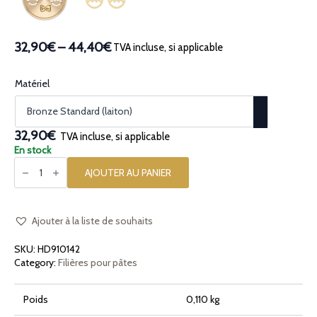
32,90€
–
44,40€
TVA incluse, si applicable
Plage
de
prix :
Matériel
32,90€
à
44,40€
32,90€
TVA incluse, si applicable
En stock
quantité
de
AJOUTER AU PANIER
Filière
en
bronze
Easter
Egg
Ajouter à la liste de souhaits
Uova
di
SKU:
HD910142
Pasqua
Category:
Filières pour pâtes
Poids
0,110 kg