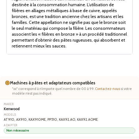
destinée à la consommation humaine. L’utilisation de
filières en alliages métalliques à base de cuivre, appelés
bronzes, est une tradition ancienne chez les artisans et les
familles. Cette appellation ne signifie pas que le bronze soit
le seul matériau qui compose la filière. Les consommateurs
associent les « filières en bronze » à un procédé traditionnel
permettant d’obtenir des pâtes rugueuses, qui absorbent et
retiennent mieux les sauces.
Machines à pâtes et adaptateurs compatibles
"xx" correspond à n’importe quel nombre de 00 à 99.
Contactez-nous
si votre
modèle n’est pas indiqué.
Kenwood
AT910, AX910, KAX910ME, PP510, KAX92.AO, KAX92.AOME
Non nécessaire