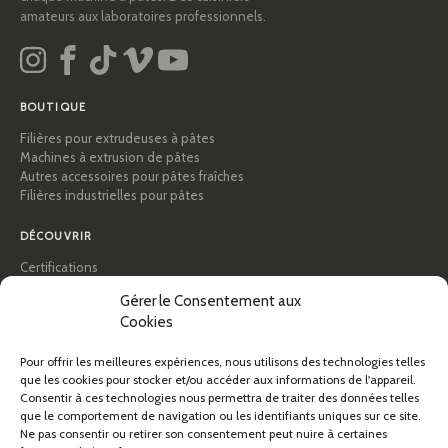
amateurs aux laboratoires professionnels.
BOUTIQUE
Filières pour extrudeuses à pâtes
Machines à extrusion de pâtes
Autres accessoires pour pâtes fraîches
Filières industrielles pour pâtes
DÉCOUVRIR
Certifications
Académie des pâtes
Gérer le Consentement aux
Conseils et guides pratiques
Cookies
Recettes
Professionnels & B2B
À propos de Pastidea
Pour offrir les meilleures expériences, nous utilisons des technologies telles
que les cookies pour stocker et/ou accéder aux informations de l'appareil.
Consentir à ces technologies nous permettra de traiter des données telles
AIDE
que le comportement de navigation ou les identifiants uniques sur ce site.
FAQ et assistance
Ne pas consentir ou retirer son consentement peut nuire à certaines