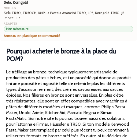
Sela, Korngold
Sela TR50, TR50CH, KMP La Pastaia Avancini TR50, LP5, Korngold TR50, JB
Prince LP5
Non nécessaire
Anneau en plastique recommandé
Pourquoi acheter le bronze à la place du
POM?
Le tréfilage au bronze, technique typiquement artisanale de
production des pâtes sèches, est un procédé qui donne au produit
fini une porosité et rugosité telle de retenir le plus les différents
types d’assaisonnement, dès crèmes savoureuses aux sauces
épicées. Nos filières en bronze sont universelles. En plus d’être
très résistantes, elle sont en effet compatibles avec machines à
pâtes de différents modèles et marques, comme: Philips Pasta
Maker, Unold, Ariete, KitchenAid, Marcato Regina e Simac
PastaMatic. Sur notre site tu pourras trouver aussi des solutions
pour Fattorina e Firmar, Häussler e TR50. Si ton modèle Kenwood
Pasta Maker est remplacé par celui plus récent tu peux continuer à
utiliser tes formats en bronze préférés. En outre, si tu décides de