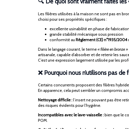
🔍 De quoi sont vraiment faites les «
Les filières utilisées à la maison ne sont pas en br
choisi pour ses propriétés spécifiques :
excellente usinabilité en phase de fabricatio
grande stabilité mécanique sous pression
conformité au
Règlement (CE) n°1935/2004
Dans le langage courant, le terme
« filière en bronze »
artisanale, capable d’absorber et de retenir les sauc
C’est une expression largement utilisée par les pr
❌ Pourquoi nous n’utilisons pas de 
Certains concurrents proposent des filières hybrid
En apparence, cela peut sembler un compromis acce
Nettoyage difficile :
l’insert ne pouvant pas être re
des risques évidents pour l’hygiène.
Incompatibles avec le lave-vaisselle :
bien que le co
POM.