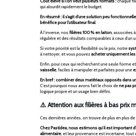
Coût élevé si l’on veut plusieurs formats :
chaque fil
qui alourdit rapidement le budget.
En résumé : il s’agit d’une solution peu fonctionnelle
bénéfice pour l’utilisateur final
.
À l’inverse, nos
filières 100 % en laiton
, associées 
régulière et des résultats comparables à ceux d’un 
Si votre priorité est la flexibilité ou le prix, notre
sys
à nettoyer, et vous pouvez
acheter uniquement les
Enfin, pour ceux qui recherchent une seule forme e
vaisselle
, faciles à manipuler et parfaites pour une
e
En bref : combiner deux matériaux opposés dans u
C’est pourquoi nous avons fait le choix de
ne pas pr
logique propre et un usage bien défini.
⚠️ Attention aux filières à bas pri
Ces dernières années, on trouve de plus en plus de
Chez Pastidea, nous estimons qu’il est important 
alimentaire
, et leur provenance est incertaine, t