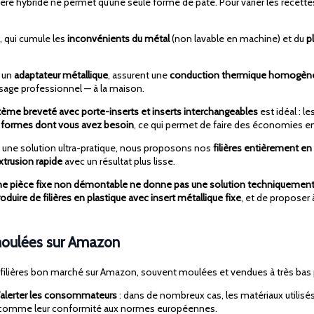
ière hybride ne permet qu’une seule forme de pâte. Pour varier les recettes,
, qui cumule les
inconvénients du métal
(non lavable en machine) et du
p
à un
adaptateur métallique
, assurent une
conduction thermique homogèn
usage professionnel — à la maison.
tème breveté avec porte-inserts et inserts interchangeables
est idéal : 
 formes dont vous avez besoin
, ce qui permet de faire des économies en
t une solution ultra-pratique, nous proposons nos
filières entièrement en
xtrusion rapide
avec un résultat plus lisse.
ne pièce fixe non démontable ne donne pas une solution techniquement 
oduire de filières en plastique avec insert métallique fixe
, et de proposer 
x moulées sur Amazon
 filières bon marché sur Amazon, souvent moulées et vendues à très bas p
d’alerter les consommateurs
: dans de nombreux cas, les matériaux utilisé
out comme leur conformité aux normes européennes.