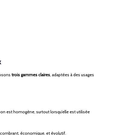
x
posons
trois gammes claires
, adaptées à des usages
sion est homogène, surtout lorsqu’elle est utilisée
 encombrant, économique, et évolutif.