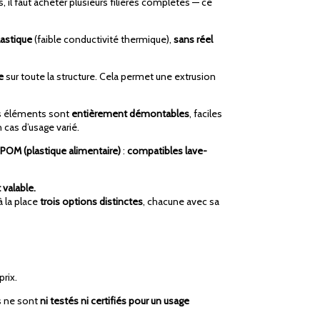
 il faut acheter plusieurs filières complètes — ce
lastique
(faible conductivité thermique),
sans réel
e
sur toute la structure. Cela permet une extrusion
les éléments sont
entièrement démontables
, faciles
 cas d’usage varié.
 POM (plastique alimentaire)
:
compatibles lave-
valable.
à la place
trois options distinctes
, chacune avec sa
rix.
s ne sont
ni testés ni certifiés pour un usage