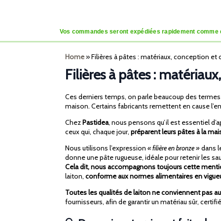
Vos commandes seront expédiées rapidement comme d’habi
Home
»
Filières à pâtes : matériaux, conception et
Filières à pâtes : matériau
Ces derniers temps, on parle beaucoup des terme
maison. Certains fabricants remettent en cause l’e
Chez
Pastidea
, nous pensons qu’il est essentiel d
ceux qui, chaque jour,
préparent leurs pâtes à la ma
Nous utilisons l’expression
« filière en bronze »
dans le
donne une pâte rugueuse, idéale pour retenir les sa
Cela dit, nous accompagnons toujours cette mention
laiton,
conforme aux normes alimentaires en vigue
Toutes les qualités de laiton ne conviennent pas au
fournisseurs, afin de garantir un matériau sûr, certif