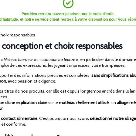
Pastidea restera ouvert pendant tout le mois d’août.
tude, et notre service client restera à votre disposition pour vous répon
 choix responsables
x, conception et choix responsables
s
« filière en bronze »
ou
« extrusion au bronze »
, en particulier dans le domain
mploi de ces expressions, les jugeant imprécises, voire trompeuses.
’apporter des informations précises et complètes,
sans simplifications ab
ison
, avec passion et exigence.
s titres de nos produits, car elle est depuis longtemps ancrée dans le la
uces.
 d’une explication claire
sur le
matériau réellement utilisé
: un
alliage mé
ur
.
 contact alimentaire.
C’est pourquoi nous avons
sélectionné notre alliag
ié et conforme.