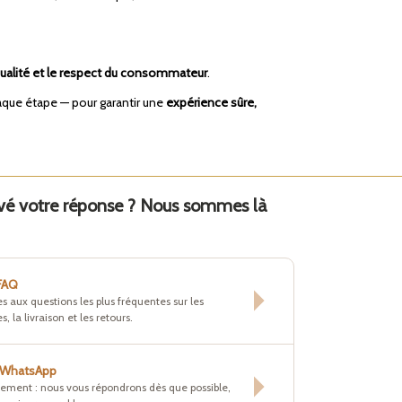
 qualité et le respect du consommateur
.
chaque étape — pour garantir une
expérience sûre,
uvé votre réponse ? Nous sommes là
 FAQ
s aux questions les plus fréquentes sur les
s, la livraison et les retours.
r WhatsApp
tement : nous vous répondrons dès que possible,