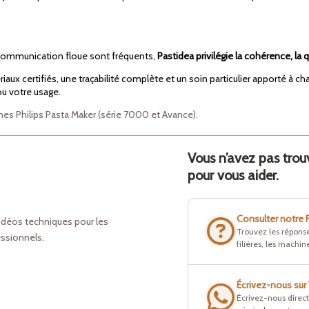
 communication floue sont fréquents,
Pastidea privilégie la cohérence, la
riaux certifiés, une traçabilité complète et un soin particulier apporté à 
ou votre usage.
es Philips Pasta Maker (série 7000 et Avance).
Vous n’avez pas tro
pour vous aider.
Consulter notre
idéos techniques pour les
Trouvez les réponse
essionnels.
filières, les machine
Écrivez-nous su
Écrivez-nous direc