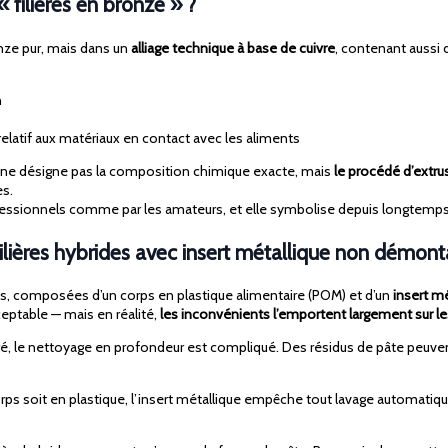
 filières en bronze » ?
onze pur, mais dans un
alliage technique à base de cuivre
, contenant aussi 
n
relatif aux matériaux en contact avec les aliments
ne désigne pas la composition chimique exacte, mais
le procédé d’extru
es.
ofessionnels comme par les amateurs, et elle symbolise depuis longtemps
filières hybrides avec insert métallique non démon
es, composées d’un corps en plastique alimentaire (POM) et d’un
insert mé
ptable — mais en réalité,
les inconvénients l’emportent largement sur l
tiré, le nettoyage en profondeur est compliqué. Des résidus de pâte peuv
rps soit en plastique, l’insert métallique empêche tout lavage automatique