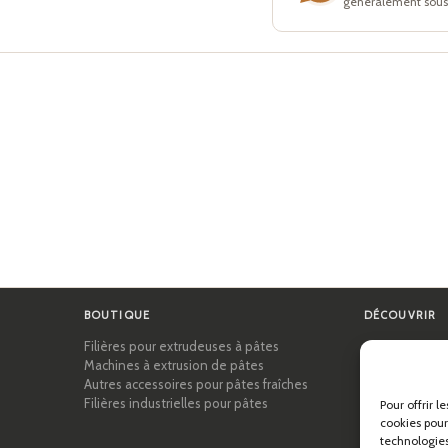
généralement sous 
BOUTIQUE
DÉCOUVRIR
Filières pour extrudeuses à pâtes
Certifications
Machines à extrusion de pâtes
Académie des
Autres accessoires pour pâtes fraîches
Conseils et gu
Filières industrielles pour pâtes
Recettes
Pour offrir l
Professionnel
cookies pour
À propos de P
technologies