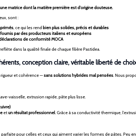
ne matrice dont la matière première est d’origine douteuse.
ux, sont :
imprimés
, ce qui les rend
bien plus solides, précis et durables
ournis par des producteurs italiens
et européens
déclarations de conformité MOCA
eflète dans la qualité finale de chaque filière Pastidea.
rents, conception claire, véritable liberté de choi
 rigueur et cohérence —
sans solutions hybrides mal pensées
. Nous pro
ave-vaisselle, extrusion rapide, pâte plus lisse.
cuivre)
se
et
un résultat professionnel
. Grâce à sa conductivité thermique, l’extru
, parfaite pour celles et ceux qui aiment varier les formes de pâtes. Peu