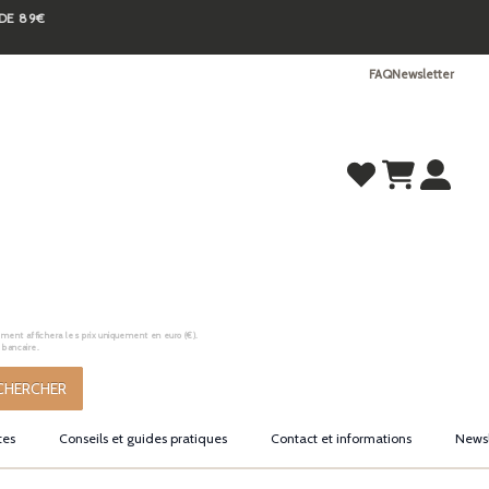
 DE 89€
FAQ
Newsletter
ement affichera les prix uniquement en euro (€).
 bancaire.
CHERCHER
tes
Conseils et guides pratiques
Contact et informations
Newsl