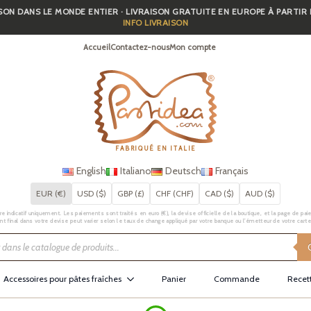
SON DANS LE MONDE ENTIER · LIVRAISON GRATUITE EN EUROPE À PARTIR
INFO LIVRAISON
Accueil
Contactez-nous
Mon compte
FABRIQUÉ EN ITALIE
English
Italiano
Deutsch
Français
EUR (€)
USD ($)
GBP (£)
CHF (CHF)
CAD ($)
AUD ($)
e indicatif uniquement. Les paiements sont traités en euro (€), la devise officielle de la boutique, et la page de pai
t final dans votre devise peut varier selon le taux de change appliqué par votre banque ou l’émetteur de votre carte
Accessoires pour pâtes fraîches
Panier
Commande
Recet