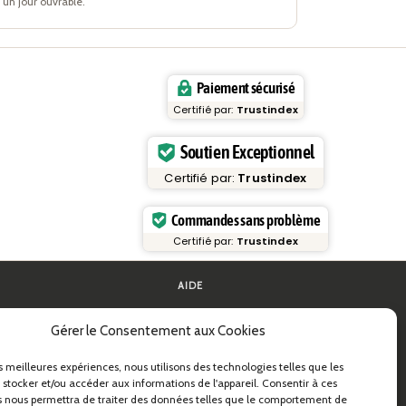
un jour ouvrable.
Paiement sécurisé
Certifié par:
Trustindex
Soutien Exceptionnel
Certifié par:
Trustindex
Commandes sans problème
Certifié par:
Trustindex
AIDE
FAQ et assistance
Gérer le Consentement aux Cookies
 pâtes
Contactez-nous
ides pratiques
Newsletter
Infos livraison
es meilleures expériences, nous utilisons des technologies telles que les
s & B2B
Retours
 stocker et/ou accéder aux informations de l'appareil. Consentir à ces
astidea
 nous permettra de traiter des données telles que le comportement de