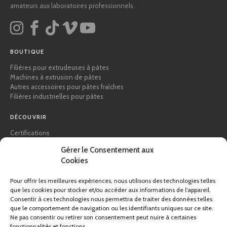
amateurs aux laboratoires professionnels.
BOUTIQUE
Filières pour extrudeuses à pâtes
Machines à extrusion de pâtes
Autres accessoires pour pâtes fraîches
Filières industrielles pour pâtes
DÉCOUVRIR
Certifications
Académie des pâtes
Gérer le Consentement aux
Conseils et guides pratiques
Cookies
Recettes
Professionnels & B2B
Pour offrir les meilleures expériences, nous utilisons des technologies telles
À propos de Pastidea
que les cookies pour stocker et/ou accéder aux informations de l'appareil.
Consentir à ces technologies nous permettra de traiter des données telles
AIDE
que le comportement de navigation ou les identifiants uniques sur ce site.
Ne pas consentir ou retirer son consentement peut nuire à certaines
FAQ et assistance
fonctionnalités et fonctions.