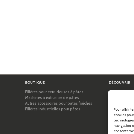
BOUTIQUE
DÉCOUVRIR
Filières pour extrudeuses à pâtes
Certifications
Machines à extrusion de pâtes
Académie des
Autres accessoires pour pâtes fraîches
Conseils et gu
Filières industrielles pour pâtes
Recettes
Pour offrir l
Professionnel
cookies pour
technologies
À propos de P
navigation ou
consentement