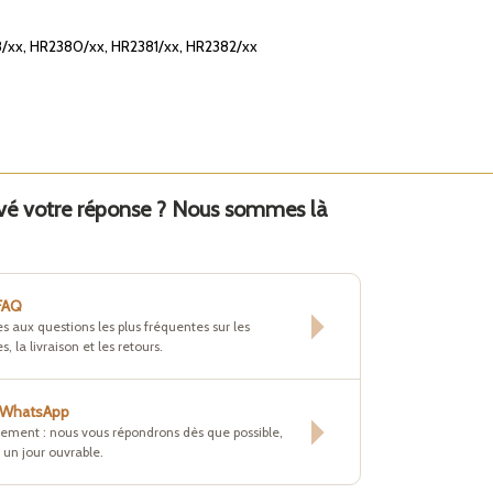
/xx, HR2380/xx, HR2381/xx, HR2382/xx
uvé votre réponse ? Nous sommes là
 FAQ
s aux questions les plus fréquentes sur les
s, la livraison et les retours.
r WhatsApp
tement : nous vous répondrons dès que possible,
un jour ouvrable.