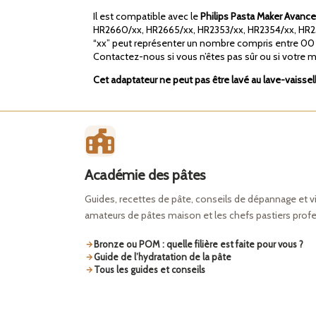
Il est compatible avec le
Philips Pasta Maker Avanc
HR2660/xx, HR2665/xx, HR2353/xx, HR2354/xx, HR23
“xx” peut représenter un nombre compris entre 00 
Contactez-nous si vous n’êtes pas sûr ou si votre m
Cet adaptateur ne peut pas être lavé au lave-vaissel
Académie des pâtes
Guides, recettes de pâte, conseils de dépannage et v
amateurs de pâtes maison et les chefs pastiers prof
Bronze ou POM : quelle filière est faite pour vous ?
Guide de l’hydratation de la pâte
Tous les guides et conseils