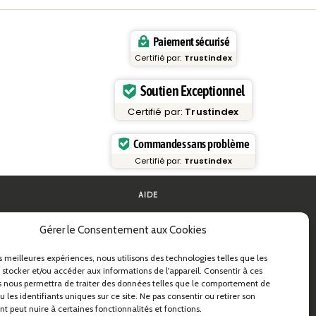
Paiement sécurisé
Certifié par:
Trustindex
Soutien Exceptionnel
Certifié par:
Trustindex
Commandes sans problème
Certifié par:
Trustindex
AIDE
FAQ et assistance
Gérer le Consentement aux Cookies
 pâtes
Contactez-nous
ides pratiques
Newsletter
Infos livraison
es meilleures expériences, nous utilisons des technologies telles que les
s & B2B
Retours
 stocker et/ou accéder aux informations de l'appareil. Consentir à ces
 nous permettra de traiter des données telles que le comportement de
astidea
 les identifiants uniques sur ce site. Ne pas consentir ou retirer son
 peut nuire à certaines fonctionnalités et fonctions.