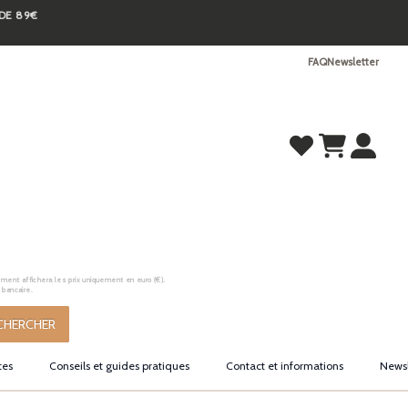
 DE 89€
FAQ
Newsletter
ement affichera les prix uniquement en euro (€).
 bancaire.
CHERCHER
tes
Conseils et guides pratiques
Contact et informations
Newsl