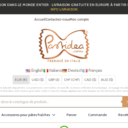
SON DANS LE MONDE ENTIER · LIVRAISON GRATUITE EN EUROPE À PARTIR
INFO LIVRAISON
Accueil
Contactez-nous
Mon compte
FABRIQUÉ EN ITALIE
English
Italiano
Deutsch
Français
EUR (€)
USD ($)
GBP (£)
CHF (CHF)
CAD ($)
AUD ($)
e indicatif uniquement. Les paiements sont traités en euro (€), la devise officielle de la boutique, et la page de pai
t final dans votre devise peut varier selon le taux de change appliqué par votre banque ou l’émetteur de votre carte
Accessoires pour pâtes fraîches
Panier
Commande
Recet