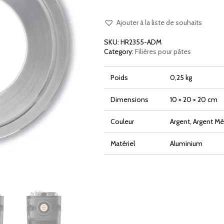
Métallique
Multicolore
pour
filières
Ajouter à la liste de souhaits
bronze
sur
SKU:
HR2355-ADM
Philips
Avance
Category:
Filières pour pâtes
et
7000
Series
Poids
0,25 kg
Dimensions
10 × 20 × 20 cm
Couleur
Argent, Argent Mét
Matériel
Aluminium