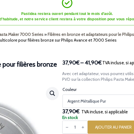
Pastidea restera ouvert pendant tout le mois d’août.
tude, et notre service client restera à votre disposition pour vous répon
Pasta Maker 7000 Series
»
Filières en bronze et adaptateurs pour le Phili
lticolore pour filières bronze sur Philips Avance et 7000 Series
37,90€
–
41,90€
TVA incluse, si a
 pour filières bronze
Plage
de
Avec cet adaptateur, vous pourrez utili
prix :
PVD sur la collection Philips Pasta Ma
37,90€
Couleur
à
41,90€
37,90€
TVA incluse, si applicable
En stock
quantité
de
AJOUTER AU PANIER
Adaptateur