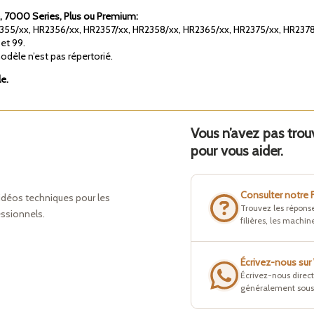
e, 7000 Series, Plus ou Premium:
55/xx, HR2356/xx, HR2357/xx, HR2358/xx, HR2365/xx, HR2375/xx, HR2378
et 99.
odèle n’est pas répertorié.
le.
Vous n’avez pas tro
pour vous aider.
Consulter notre
idéos techniques pour les
Trouvez les réponse
essionnels.
filières, les machine
Écrivez-nous su
Écrivez-nous direc
généralement sous 