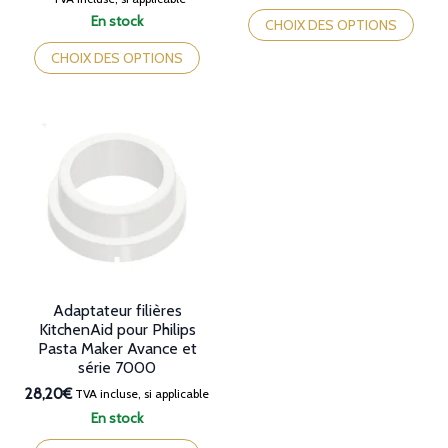
Ce
de
En stock
produit
CHOIX DES OPTIONS
prix :
Ce
a
37,90€
produit
CHOIX DES OPTIONS
plusieurs
à
a
variations.
41,90€
plusieurs
Les
variations.
options
Les
peuvent
options
être
peuvent
choisies
être
sur
choisies
la
sur
page
la
du
page
produit
du
produit
Adaptateur filières
KitchenAid pour Philips
Pasta Maker Avance et
série 7000
28,20€
TVA incluse, si applicable
En stock
Ce