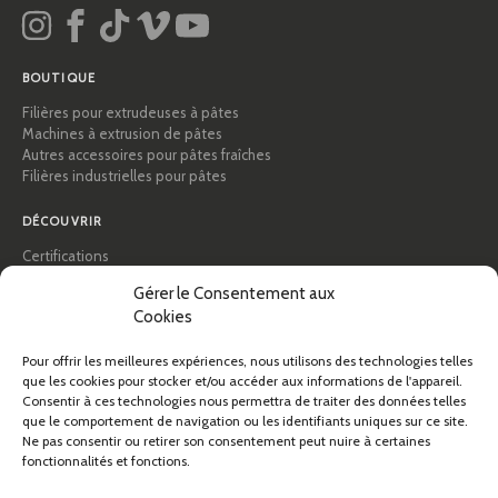
BOUTIQUE
Filières pour extrudeuses à pâtes
Machines à extrusion de pâtes
Autres accessoires pour pâtes fraîches
Filières industrielles pour pâtes
DÉCOUVRIR
Certifications
Académie des pâtes
Gérer le Consentement aux
Conseils et guides pratiques
Cookies
Recettes
Professionnels & B2B
Pour offrir les meilleures expériences, nous utilisons des technologies telles
À propos de Pastidea
que les cookies pour stocker et/ou accéder aux informations de l'appareil.
Consentir à ces technologies nous permettra de traiter des données telles
AIDE
que le comportement de navigation ou les identifiants uniques sur ce site.
Ne pas consentir ou retirer son consentement peut nuire à certaines
FAQ et assistance
fonctionnalités et fonctions.
Contactez-nous
Newsletter