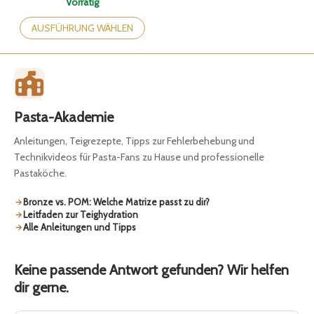
Vorrätig
Dieses
Produkt
AUSFÜHRUNG WÄHLEN
weist
mehrere
Varianten
auf.
Die
Optionen
Pasta-Akademie
können
auf
Anleitungen, Teigrezepte, Tipps zur Fehlerbehebung und
der
Technikvideos für Pasta-Fans zu Hause und professionelle
Produktseite
Pastaköche.
gewählt
werden
Bronze vs. POM: Welche Matrize passt zu dir?
Leitfaden zur Teighydration
Alle Anleitungen und Tipps
Keine passende Antwort gefunden? Wir helfen
dir gerne.