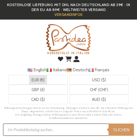
KOSTENLOSE LIEFERUNG MIT DHL NACH DEUTSCHLAND AB 39€ · IN
Skip
DER EU AB 89€ · WELTWEITER VERSAND
to
VERSANDINFOS
main
content
HERGESTELLT IN ITALIEN
English
Italiano
Deutsch
Français
EUR (€)
USD ($)
GBP (£)
CHF (CHF)
CAD ($)
AUD ($)
Währungsumrechnungen dienen nur als Orientierung. Zahlungen werden in Euro (€), der offiziellen Währung des
Shops, abgewickelt, und die Kasse zeigt die Preise ausschließlich in Euro (€) an.
Der endgültige Betrag in deiner Währung kann je nach Wechselkurs deiner Bank oder deines
Kreditkartenanbieters abweichen.
Products
search
SUCHEN