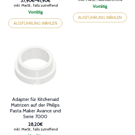
37,90€
–
41,90€
Preisspanne:
inkl. MwSt., falls zutreffend
Vorrätig
37,90€
Dieses
Vorrätig
bis
Dieses
Produkt
AUSFÜHRUNG WÄHLEN
41,90€
Produkt
weist
AUSFÜHRUNG WÄHLEN
weist
mehrere
mehrere
Varianten
Varianten
auf.
auf.
Die
Die
Optionen
Optionen
können
können
auf
auf
der
der
Produktseite
Produktseite
gewählt
gewählt
werden
werden
Adapter für Kitchenaid
Matrizen auf der Philips
Pasta Maker Avance und
Serie 7000
28,20€
inkl. MwSt., falls zutreffend