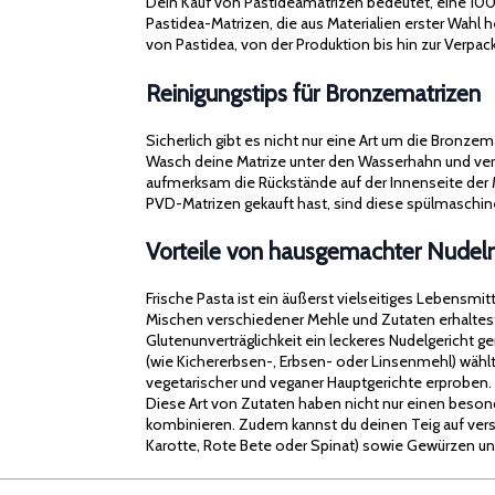
Dein Kauf von Pastideamatrizen bedeutet, eine 100% M
Pastidea-Matrizen, die aus Materialien erster Wahl
von Pastidea, von der Produktion bis hin zur Verpackun
Reinigungstips für Bronzematrizen
Sicherlich gibt es nicht nur eine Art um die Bronze
Wasch deine Matrize unter den Wasserhahn und verw
aufmerksam die Rückstände auf der Innenseite der 
PVD-Matrizen gekauft hast, sind diese spülmasch
Vorteile von hausgemachter Nudel
Frische Pasta ist ein äußerst vielseitiges Lebensmi
Mischen verschiedener Mehle und Zutaten erhaltes
Glutenunverträglichkeit ein leckeres Nudelgericht 
(wie Kichererbsen-, Erbsen- oder Linsenmehl) wählt
vegetarischer und veganer Hauptgerichte erproben.
Diese Art von Zutaten haben nicht nur einen beso
kombinieren. Zudem kannst du deinen Teig auf vers
Karotte, Rote Bete oder Spinat) sowie Gewürzen un