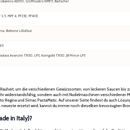
 Arcobaleno AEX10, GGMGastro NMF5, Bartscher
F 2.5, MPF 4, PF25E, PF40E
ma, Bottene LilloDue
EX5
staia Avancini TR50, LP5, Korngold TR50, JB Prince LP5
d Rauheit, um die verschiedenen Gewürzsorten, von leckeren Saucen bis
 sehr widerstandsfähig, sondern auch mit Nudelmaschinen verschiedener M
cato Regina und Simac PastaMatic. Auf unserer Seite findest du auch Lösun
neueste ersetzt wird, kannst du immer noch dieselben bevorzugten Bron
e in Italy)?