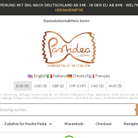
FERUNG MIT DHL NACH DEUTSCHLAND AB 39€ · IN DER EU AB 89€ · WEL
VERSANDINFOS
Startseite
Kontakt
Mein Konto
HERGESTELLT IN ITALIEN
English
Italiano
Deutsch
Français
EUR (€)
USD ($)
GBP (£)
CHF (CHF)
CAD ($)
AUD ($)
Orientierung. Zahlungen werden in Euro (€), der offiziellen Währung des Shops, abgewickelt, und die Kasse zeigt die 
 endgültige Betrag in deiner Währung kann je nach Wechselkurs deiner Bank oder deines Kreditkartenanbieters abweic
Zubehör für frische Pasta
Warenkorb
Checkout
Rezepte