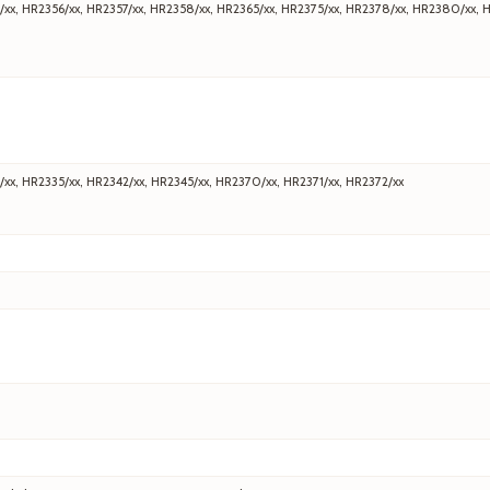
/xx, HR2356/xx, HR2357/xx, HR2358/xx, HR2365/xx, HR2375/xx, HR2378/xx, HR2380/xx, 
/xx, HR2335/xx, HR2342/xx, HR2345/xx, HR2370/xx, HR2371/xx, HR2372/xx