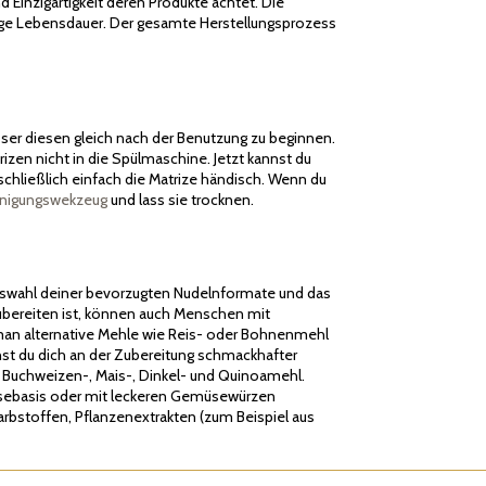
d Einzigartigkeit deren Produkte achtet. Die
lange Lebensdauer. Der gesamte Herstellungsprozess
esser diesen gleich nach der Benutzung zu beginnen.
zen nicht in die Spülmaschine. Jetzt kannst du
chließlich einfach die Matrize händisch. Wenn du
inigungswekzeug
und lass sie trocknen.
e Auswahl deiner bevorzugten Nudelnformate und das
ubereiten ist, können auch Menschen mit
m man alternative Mehle wie Reis- oder Bohnenmehl
nnst du dich an der Zubereitung schmackhafter
l Buchweizen-, Mais-, Dinkel- und Quinoamehl.
üsebasis oder mit leckeren Gemüsewürzen
rbstoffen, Pflanzenextrakten (zum Beispiel aus