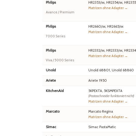
Philips
HR2353/xx, HR2354/xx, HR2355
Matrizen ohne Adapter →
Avance / Premium
Philips
HR2660/xx, HR2665/xx
Matrizen ohne Adapter →
7000 Series
Philips
HR2332/xx, HR2333/xx, HR2334
Matrizen ohne Adapter →
Viva / 5000 Series
Unold
Unold 68801, Unold 68860
Ariete
Ariete 1950
KitchenAid
5KPEXTA, 5KSMPEXTA
(Pastaschneider funktioniert nicht)
Matrizen ohne Adapter →
Marcato
Marcato Regina
Matrizen ohne Adapter →
Simac
Simac PastaMatic