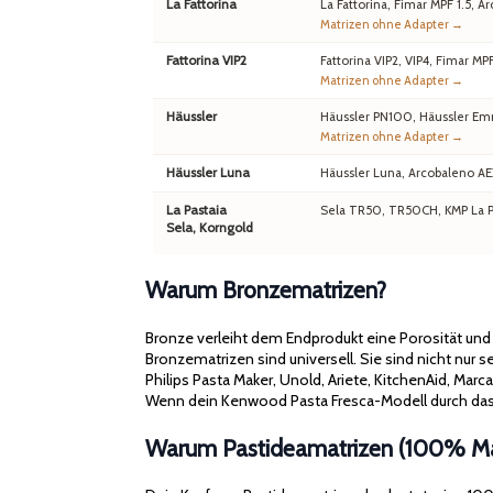
La Fattorina
La Fattorina, Fimar MPF 1.5,
Matrizen ohne Adapter →
Fattorina VIP2
Fattorina VIP2, VIP4, Fimar MP
Matrizen ohne Adapter →
Häussler
Häussler PN100, Häussler Em
Matrizen ohne Adapter →
Häussler Luna
Häussler Luna, Arcobaleno A
La Pastaia
Sela TR50, TR50CH, KMP La Pa
Sela, Korngold
Warum Bronzematrizen?
Bronze verleiht dem Endprodukt eine Porosität un
Bronzematrizen sind universell. Sie sind nicht nur
Philips Pasta Maker, Unold, Ariete, KitchenAid, Mar
Wenn dein Kenwood Pasta Fresca-Modell durch das 
Warum Pastideamatrizen (100% Mad