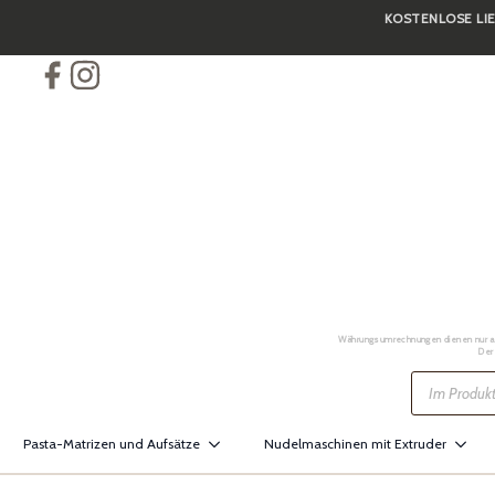
KOSTENLOSE LIE
Skip
to
main
content
Währungsumrechnungen dienen nur als 
Der
Products
search
Pasta-Matrizen und Aufsätze
Nudelmaschinen mit Extruder