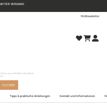
TWEITER VERSAND
FAQ
Newsletter
Preise ausschließlich in Euro (€) an.
hen.
SUCHEN
Tipps & praktische Anleitungen
Kontakt und Informationen
N