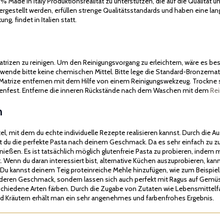
ade in Italy Produktionsrealität zu unterstützen, die auf die Qualität un
 hergestellt werden, erfüllen strenge Qualitätsstandards und haben eine 
g, findet in Italien statt.
matrizen zu reinigen. Um den Reinigungsvorgang zu erleichtern, wäre es b
ende bitte keine chemischen Mittel. Bitte lege die Standard-Bronzematri
Matrize entfernen mit dem Hilfe von einem Reinigungswekzeug. Trockne s
inenfest. Entferne die inneren Rückstände nach dem Waschen mit dem
Re
n
ttel, mit dem du echte individuelle Rezepte realisieren kannst. Durch di
t du die perfekte Pasta nach deinem Geschmack. Da es sehr einfach zu z
genießen. Es ist tatsächlich möglich glutenfreie Pasta zu probieren, inde
. Wenn du daran interessiert bist, alternative Küchen auszuprobieren, ka
 Du kannst deinem Teig proteinreiche Mehle hinzufügen, wie zum Beispie
nderen Geschmack, sondern lassen sich auch perfekt mit Ragus auf Gem
chiedene Arten färben. Durch die Zugabe von Zutaten wie Lebensmittelfa
d Kräutern erhält man ein sehr angenehmes und farbenfrohes Ergebnis.