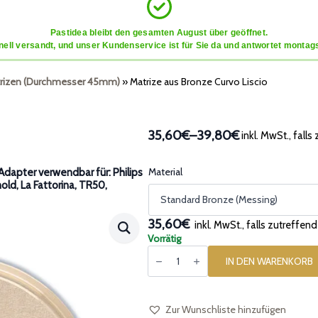
Pastidea bleibt den gesamten August über geöffnet.
ell versandt, und unser Kundenservice ist für Sie da und antwortet montags
rizen (Durchmesser 45mm)
»
Matrize aus Bronze Curvo Liscio
35,60€
–
39,80€
inkl. MwSt., falls
Preisspanne:
35,60€
bis
Material
dapter verwendbar für: Philips
nold, La Fattorina, TR50,
39,80€
35,60€
inkl. MwSt., falls zutreffend
Vorrätig
Matrize
aus
IN DEN WARENKORB
Bronze
Curvo
Liscio
Menge
Zur Wunschliste hinzufügen