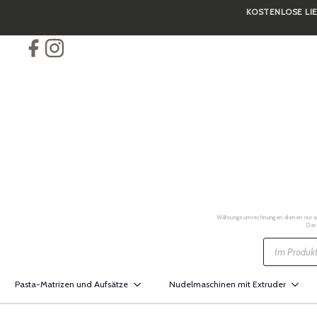
KOSTENLOSE LIE
Skip
to
main
content
Währungsumrechnungen dienen nur als 
Der
Products
search
Pasta-Matrizen und Aufsätze
Nudelmaschinen mit Extruder