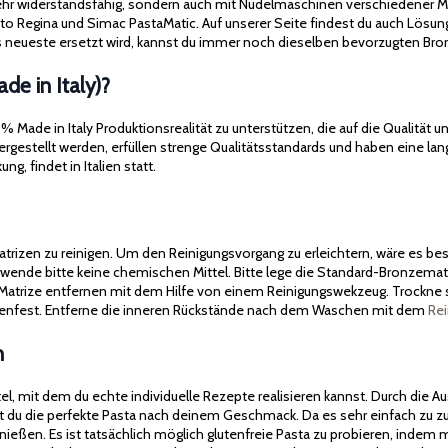
 sehr widerstandsfähig, sondern auch mit Nudelmaschinen verschiedener M
cato Regina und Simac PastaMatic. Auf unserer Seite findest du auch Lösun
neueste ersetzt wird, kannst du immer noch dieselben bevorzugten Bron
e in Italy)?
ade in Italy Produktionsrealität zu unterstützen, die auf die Qualität un
 hergestellt werden, erfüllen strenge Qualitätsstandards und haben eine 
g, findet in Italien statt.
matrizen zu reinigen. Um den Reinigungsvorgang zu erleichtern, wäre es b
ende bitte keine chemischen Mittel. Bitte lege die Standard-Bronzematri
Matrize entfernen mit dem Hilfe von einem Reinigungswekzeug. Trockne s
inenfest. Entferne die inneren Rückstände nach dem Waschen mit dem
Re
n
ttel, mit dem du echte individuelle Rezepte realisieren kannst. Durch di
t du die perfekte Pasta nach deinem Geschmack. Da es sehr einfach zu z
genießen. Es ist tatsächlich möglich glutenfreie Pasta zu probieren, inde