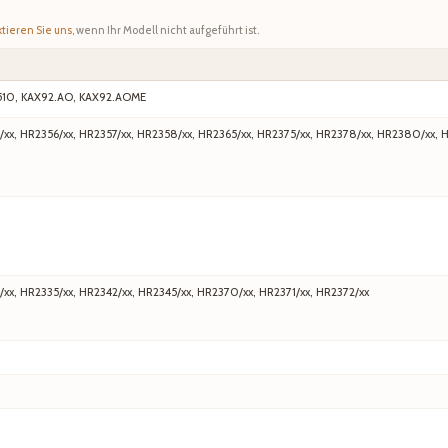
tieren Sie uns
, wenn Ihr Modell nicht aufgeführt ist.
510, KAX92.AO, KAX92.AOME
/xx, HR2356/xx, HR2357/xx, HR2358/xx, HR2365/xx, HR2375/xx, HR2378/xx, HR2380/xx, 
/xx, HR2335/xx, HR2342/xx, HR2345/xx, HR2370/xx, HR2371/xx, HR2372/xx