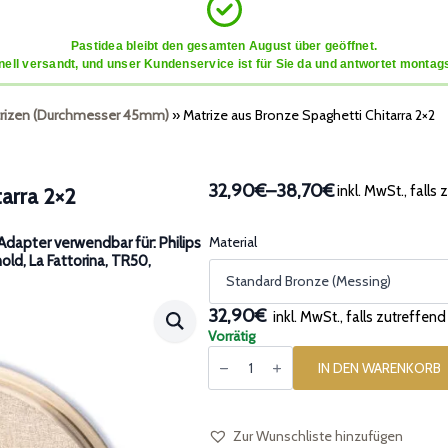
Pastidea bleibt den gesamten August über geöffnet.
ell versandt, und unser Kundenservice ist für Sie da und antwortet montags
rizen (Durchmesser 45mm)
»
Matrize aus Bronze Spaghetti Chitarra 2×2
32,90€
–
38,70€
inkl. MwSt., falls
arra 2×2
Preisspanne:
32,90€
bis
Material
dapter verwendbar für: Philips
nold, La Fattorina, TR50,
38,70€
32,90€
inkl. MwSt., falls zutreffend
Vorrätig
Matrize
aus
IN DEN WARENKORB
Bronze
Spaghetti
Chitarra
2x2
Menge
Zur Wunschliste hinzufügen