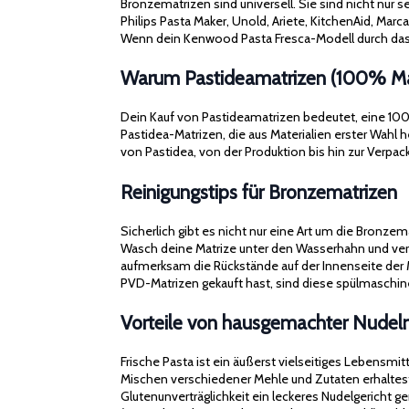
Bronzematrizen sind universell. Sie sind nicht nur
Philips Pasta Maker, Unold, Ariete, KitchenAid, Mar
Wenn dein Kenwood Pasta Fresca-Modell durch das 
Warum Pastideamatrizen (100% Mad
Dein Kauf von Pastideamatrizen bedeutet, eine 100% M
Pastidea-Matrizen, die aus Materialien erster Wahl
von Pastidea, von der Produktion bis hin zur Verpackun
Reinigungstips für Bronzematrizen
Sicherlich gibt es nicht nur eine Art um die Bronze
Wasch deine Matrize unter den Wasserhahn und verw
aufmerksam die Rückstände auf der Innenseite der 
PVD-Matrizen gekauft hast, sind diese spülmasch
Vorteile von hausgemachter Nudel
Frische Pasta ist ein äußerst vielseitiges Lebensmi
Mischen verschiedener Mehle und Zutaten erhaltes
Glutenunverträglichkeit ein leckeres Nudelgericht 