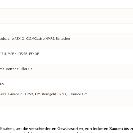
 Arcobaleno AEX10, GGMGastro NMF5, Bartscher
F 2.5, MPF 4, PF25E, PF40E
ma, Bottene LilloDue
EX5
staia Avancini TR50, LP5, Korngold TR50, JB Prince LP5
d Rauheit, um die verschiedenen Gewürzsorten, von leckeren Saucen bis