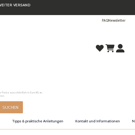
TWEITER VERSAND
FAQ
Newsletter
Preise ausschließlich in Euro (€) an.
hen.
SUCHEN
Tipps & praktische Anleitungen
Kontakt und Informationen
N