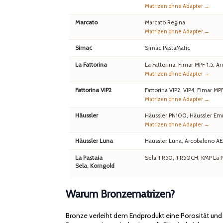
Matrizen ohne Adapter →
Marcato
Marcato Regina
Matrizen ohne Adapter →
Simac
Simac PastaMatic
La Fattorina
La Fattorina, Fimar MPF 1.5,
Matrizen ohne Adapter →
Fattorina VIP2
Fattorina VIP2, VIP4, Fimar MP
Matrizen ohne Adapter →
Häussler
Häussler PN100, Häussler Em
Matrizen ohne Adapter →
Häussler Luna
Häussler Luna, Arcobaleno A
La Pastaia
Sela TR50, TR50CH, KMP La Pa
Sela, Korngold
Warum Bronzematrizen?
Bronze verleiht dem Endprodukt eine Porosität un