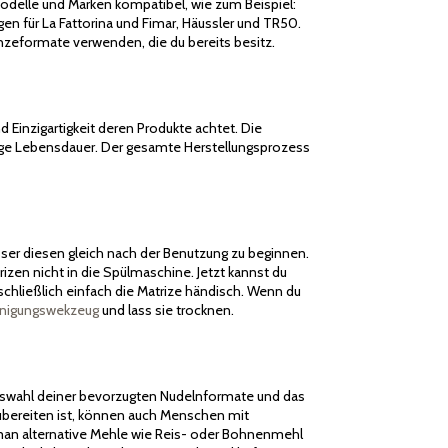
odelle und Marken kompatibel, wie zum Beispiel:
gen für La Fattorina und Fimar, Häussler und TR50.
zeformate verwenden, die du bereits besitz.
d Einzigartigkeit deren Produkte achtet. Die
lange Lebensdauer. Der gesamte Herstellungsprozess
esser diesen gleich nach der Benutzung zu beginnen.
zen nicht in die Spülmaschine. Jetzt kannst du
chließlich einfach die Matrize händisch. Wenn du
inigungswekzeug
und lass sie trocknen.
e Auswahl deiner bevorzugten Nudelnformate und das
ubereiten ist, können auch Menschen mit
m man alternative Mehle wie Reis- oder Bohnenmehl