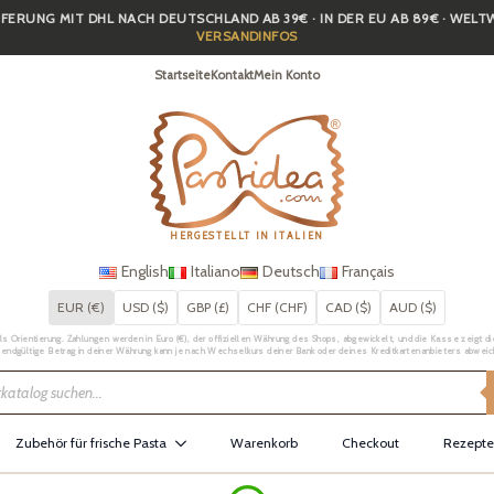
FERUNG MIT DHL NACH DEUTSCHLAND AB 39€ · IN DER EU AB 89€ · WEL
VERSANDINFOS
Startseite
Kontakt
Mein Konto
HERGESTELLT IN ITALIEN
English
Italiano
Deutsch
Français
EUR (€)
USD ($)
GBP (£)
CHF (CHF)
CAD ($)
AUD ($)
Orientierung. Zahlungen werden in Euro (€), der offiziellen Währung des Shops, abgewickelt, und die Kasse zeigt die 
 endgültige Betrag in deiner Währung kann je nach Wechselkurs deiner Bank oder deines Kreditkartenanbieters abweic
Zubehör für frische Pasta
Warenkorb
Checkout
Rezepte