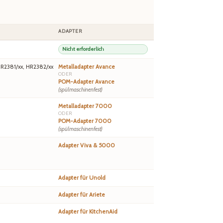
ADAPTER
Nicht erforderlich
HR2381/xx, HR2382/xx
Metalladapter Avance
ODER
POM-Adapter Avance
(spülmaschinenfest)
Metalladapter 7000
ODER
POM-Adapter 7000
(spülmaschinenfest)
Adapter Viva & 5000
Adapter für Unold
Adapter für Ariete
Adapter für KitchenAid