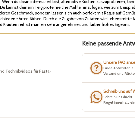
. Wenn du daran interessiert bist, alternative Küchen auszuprobieren, ka
 Du kannst deinem Teig proteinreiche Mehle hinzufügen, wie zum Beispie
nderen Geschmack, sondern lassen sich auch perfekt mit Ragus auf Gem
chiedene Arten färben. Durch die Zugabe von Zutaten wie Lebensmittelfa
d Kräutern erhält man ein sehr angenehmes und farbenfrohes Ergebnis.
Keine passende Antwo
Unsere FAQ ans
Finde Antworten au
nd Technikvideos für Pasta-
Versand und Rück
Schreib uns auf
Schreib uns direkt 
Regel innerhalb ei