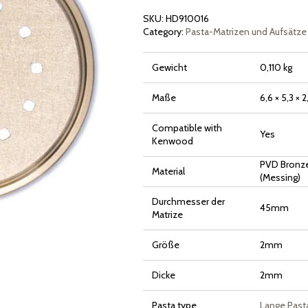
SKU:
HD910016
Category:
Pasta-Matrizen und Aufsätze
Gewicht
0,110 kg
Maße
6,6 × 5,3 × 
Compatible with
Yes
Kenwood
PVD Bronze
Material
(Messing)
Durchmesser der
45mm
Matrize
Größe
2mm
Dicke
2mm
Pasta type
Lange Past