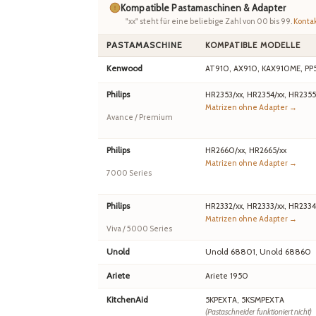
Kompatible Pastamaschinen & Adapter
"xx" steht für eine beliebige Zahl von 00 bis 99.
Kontak
PASTAMASCHINE
KOMPATIBLE MODELLE
Kenwood
AT910, AX910, KAX910ME, PP
Philips
HR2353/xx, HR2354/xx, HR2355
Matrizen ohne Adapter →
Avance / Premium
Philips
HR2660/xx, HR2665/xx
Matrizen ohne Adapter →
7000 Series
Philips
HR2332/xx, HR2333/xx, HR2334
Matrizen ohne Adapter →
Viva / 5000 Series
Unold
Unold 68801, Unold 68860
Ariete
Ariete 1950
KitchenAid
5KPEXTA, 5KSMPEXTA
(Pastaschneider funktioniert nicht)