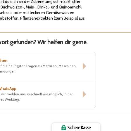
nnst du dich an der Zubereitung schmackhafter
l Buchweizen-, Mais-, Dinkel- und Quinoamehl.
üsebasis oder mit leckeren Gemüsewürzen
rbstoffen, Pflanzenextrakten (zum Beispiel aus
rt gefunden? Wir helfen dir gerne.
ehen
f die häufigsten Fragen zu Matrizen, Maschinen,
sendungen.
 WhatsApp
– wir melden uns so schnell wie möglich, in der
nes Werktags.
Sichere Kasse