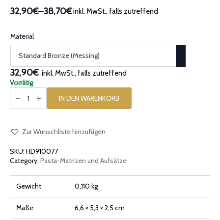
32,90€
–
38,70€
inkl. MwSt., falls zutreffend
Preisspanne:
32,90€
bis
Material
38,70€
32,90€
inkl. MwSt., falls zutreffend
Vorrätig
Matrize
aus
IN DEN WARENKORB
Bronze
Radiatore
Menge
Zur Wunschliste hinzufügen
SKU:
HD910077
Category:
Pasta-Matrizen und Aufsätze
Gewicht
0,110 kg
Maße
6,6 × 5,3 × 2,5 cm