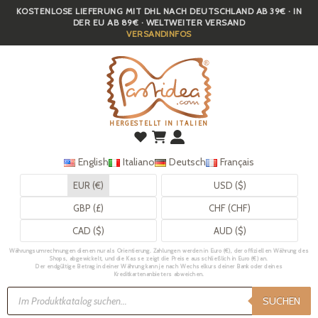
KOSTENLOSE LIEFERUNG MIT DHL NACH DEUTSCHLAND AB 39€ · IN
Skip
DER EU AB 89€ · WELTWEITER VERSAND
to
VERSANDINFOS
main
content
HERGESTELLT IN ITALIEN
English
Italiano
Deutsch
Français
EUR (€)
USD ($)
GBP (£)
CHF (CHF)
CAD ($)
AUD ($)
Währungsumrechnungen dienen nur als Orientierung. Zahlungen werden in Euro (€), der offiziellen Währung des
Shops, abgewickelt, und die Kasse zeigt die Preise ausschließlich in Euro (€) an.
Der endgültige Betrag in deiner Währung kann je nach Wechselkurs deiner Bank oder deines
Kreditkartenanbieters abweichen.
Products
search
SUCHEN