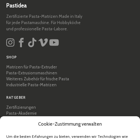
Pastidea
Zertifizierte Pasta-Matrizen Made in Italy
für jede Pastamaschine. Für Hobbyköche
und professionelle Pasta-Labore.
SHOP
Matrizen für Pasta-Extruder
Pasta-Extrusionsmaschinen
Weiteres Zubehör für frische Pasta
Industrielle Pasta-Matrizen
RATGEBER
Zertifizierungen
Pasta-Akademie
Tipps und praktische Anleitungen
Cookie-Zustimmung verwalten
Rezepte
Professionell & B2B
Um die besten Erfahrungen zu bieten, verwenden wir Technologien wie
Über Pastidea