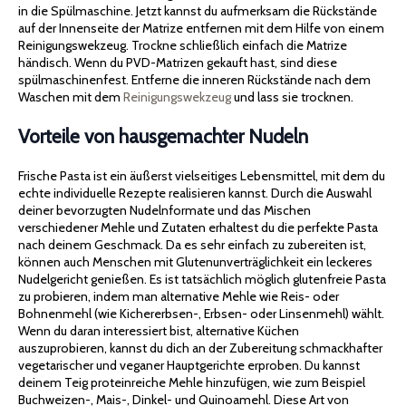
in die Spülmaschine. Jetzt kannst du aufmerksam die Rückstände
auf der Innenseite der Matrize entfernen mit dem Hilfe von einem
Reinigungswekzeug. Trockne schließlich einfach die Matrize
händisch. Wenn du PVD-Matrizen gekauft hast, sind diese
spülmaschinenfest. Entferne die inneren Rückstände nach dem
Waschen mit dem
Reinigungswekzeug
und lass sie trocknen.
Vorteile von hausgemachter Nudeln
Frische Pasta ist ein äußerst vielseitiges Lebensmittel, mit dem du
echte individuelle Rezepte realisieren kannst. Durch die Auswahl
deiner bevorzugten Nudelnformate und das Mischen
verschiedener Mehle und Zutaten erhaltest du die perfekte Pasta
nach deinem Geschmack. Da es sehr einfach zu zubereiten ist,
können auch Menschen mit Glutenunverträglichkeit ein leckeres
Nudelgericht genießen. Es ist tatsächlich möglich glutenfreie Pasta
zu probieren, indem man alternative Mehle wie Reis- oder
Bohnenmehl (wie Kichererbsen-, Erbsen- oder Linsenmehl) wählt.
Wenn du daran interessiert bist, alternative Küchen
auszuprobieren, kannst du dich an der Zubereitung schmackhafter
vegetarischer und veganer Hauptgerichte erproben. Du kannst
deinem Teig proteinreiche Mehle hinzufügen, wie zum Beispiel
Buchweizen-, Mais-, Dinkel- und Quinoamehl. Diese Art von