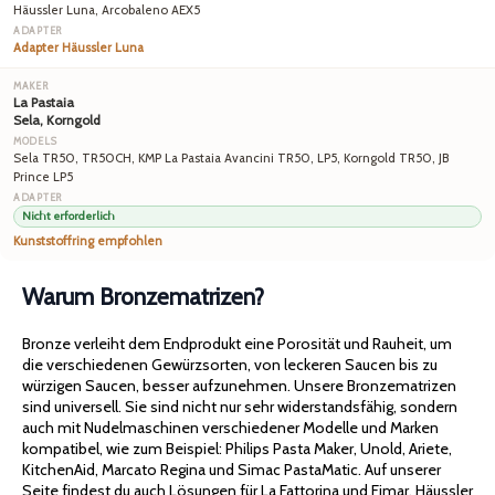
Häussler Luna, Arcobaleno AEX5
Adapter Häussler Luna
La Pastaia
Sela, Korngold
Sela TR50, TR50CH, KMP La Pastaia Avancini TR50, LP5, Korngold TR50, JB
Prince LP5
Nicht erforderlich
Kunststoffring empfohlen
Warum Bronzematrizen?
Bronze verleiht dem Endprodukt eine Porosität und Rauheit, um
die verschiedenen Gewürzsorten, von leckeren Saucen bis zu
würzigen Saucen, besser aufzunehmen. Unsere Bronzematrizen
sind universell. Sie sind nicht nur sehr widerstandsfähig, sondern
auch mit Nudelmaschinen verschiedener Modelle und Marken
kompatibel, wie zum Beispiel: Philips Pasta Maker, Unold, Ariete,
KitchenAid, Marcato Regina und Simac PastaMatic. Auf unserer
Seite findest du auch Lösungen für La Fattorina und Fimar, Häussler