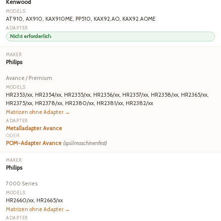
Kenwood
AT910, AX910, KAX910ME, PP510, KAX92.AO, KAX92.AOME
Nicht erforderlich
Philips
Avance / Premium
HR2353/xx, HR2354/xx, HR2355/xx, HR2356/xx, HR2357/xx, HR2358/xx, HR2365/xx,
HR2375/xx, HR2378/xx, HR2380/xx, HR2381/xx, HR2382/xx
Matrizen ohne Adapter →
Metalladapter Avance
ODER
POM-Adapter Avance
(spülmaschinenfest)
Philips
7000 Series
HR2660/xx, HR2665/xx
Matrizen ohne Adapter →