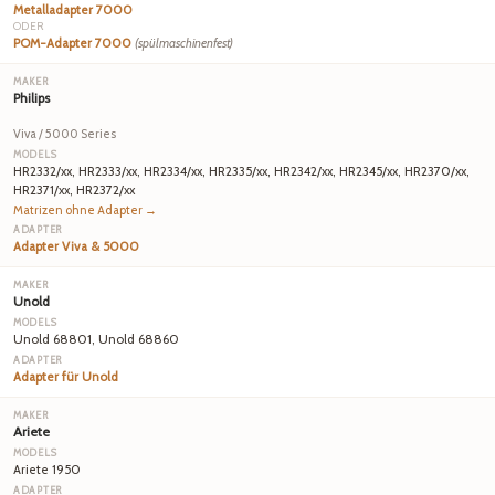
Metalladapter 7000
ODER
POM-Adapter 7000
(spülmaschinenfest)
Philips
Viva / 5000 Series
HR2332/xx, HR2333/xx, HR2334/xx, HR2335/xx, HR2342/xx, HR2345/xx, HR2370/xx,
HR2371/xx, HR2372/xx
Matrizen ohne Adapter →
Adapter Viva & 5000
Unold
Unold 68801, Unold 68860
Adapter für Unold
Ariete
Ariete 1950