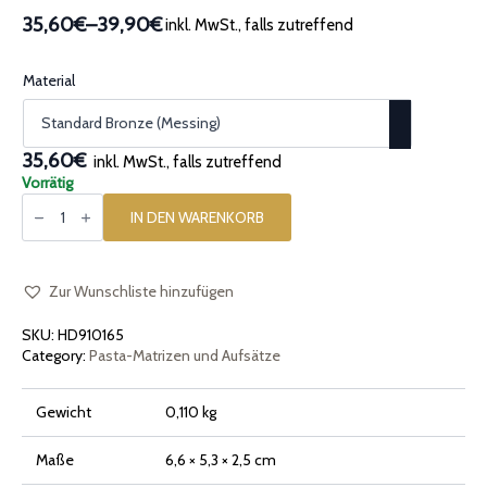
35,60€
–
39,90€
inkl. MwSt., falls zutreffend
Preisspanne:
35,60€
bis
Material
39,90€
35,60€
inkl. MwSt., falls zutreffend
Vorrätig
Matrize
aus
IN DEN WARENKORB
Bronze
Gefahr
Danger
Menge
Zur Wunschliste hinzufügen
SKU:
HD910165
Category:
Pasta-Matrizen und Aufsätze
Gewicht
0,110 kg
Maße
6,6 × 5,3 × 2,5 cm