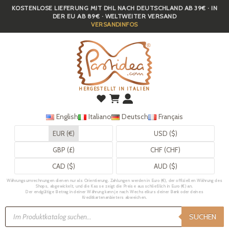
KOSTENLOSE LIEFERUNG MIT DHL NACH DEUTSCHLAND AB 39€ · IN
Skip
DER EU AB 89€ · WELTWEITER VERSAND
to
VERSANDINFOS
main
content
HERGESTELLT IN ITALIEN
English
Italiano
Deutsch
Français
EUR (€)
USD ($)
GBP (£)
CHF (CHF)
CAD ($)
AUD ($)
Währungsumrechnungen dienen nur als Orientierung. Zahlungen werden in Euro (€), der offiziellen Währung des
Shops, abgewickelt, und die Kasse zeigt die Preise ausschließlich in Euro (€) an.
Der endgültige Betrag in deiner Währung kann je nach Wechselkurs deiner Bank oder deines
Kreditkartenanbieters abweichen.
Products
search
SUCHEN