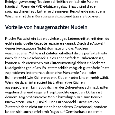
Reinigungswekzeug. Trockne schließlich einfach die Matrize
händisch. Wenn du PVD-Matrizen gekauft hast, sind diese
spülmaschinenfest. Entferne die inneren Rückstände nach dem
Waschen mit dem
Reinigungswekzeug
und lass sie trocknen.
Vorteile von hausgemachter Nudeln
Frische Pasta ist ein äußerst vielseitiges Lebensmittel, mit dem du
echte individuelle Rezepte realisieren kannst. Durch die Auswahl
deiner bevorzugten Nudelnformate und das Mischen
verschiedener Mehle und Zutaten erhaltest du die perfekte Pasta
nach deinem Geschmack. Da es sehr einfach zu zubereiten ist,
können auch Menschen mit Glutenunverträglichkeit ein leckeres
Nudelgericht genießen. Es ist tatsächlich möglich glutenfreie Pasta
zu probieren, indem man alternative Mehle wie Reis- oder
Bohnenmehl (wie Kichererbsen-, Erbsen- oder Linsenmehl) wählt.
Wenn du daran interessiert bist, alternative Küchen
auszuprobieren, kannst du dich an der Zubereitung schmackhafter
vegetarischer und veganer Hauptgerichte erproben. Du kannst
deinem Teig proteinreiche Mehle hinzufügen, wie zum Beispiel
Buchweizen-, Mais-, Dinkel- und Quinoamehl. Diese Art von
Zutaten haben nicht nur einen besonderen Geschmack, sondern
lassen sich auch perfekt mit Ragus auf Gemüsebasis oder mit