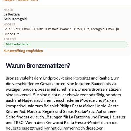
La Pastaia
Sela, Korngold
Sela TR50, TR50CH, KMP La Pastaia Avancini TR50, LP5, Korngold TR50, JB
Prince LP5
Nicht erforderlich
Kunststoffring empfohlen
Warum Bronzematrizen?
Bronze verleiht dem Endprodukt eine Porosität und Rauheit, um
die verschiedenen Gewürzsorten, von leckeren Saucen bis zu
würzigen Saucen, besser aufzunehmen. Unsere Bronzematrizen
sind universell. Sie sind nicht nur sehr widerstandsfähig, sondern
auch mit Nudelmaschinen verschiedener Modelle und Marken
kompatibel, wie zum Beispiel: Philips Pasta Maker, Unold, Ariete,
KitchenAid, Marcato Regina und Simac PastaMatic. Auf unserer
Seite findest du auch Lösungen für La Fattorina und Fimar, Häussler
und TR50. Wenn dein Kenwood Pasta Fresca-Modell durch das
neueste ersetzt wird, kannst du immer noch dieselben