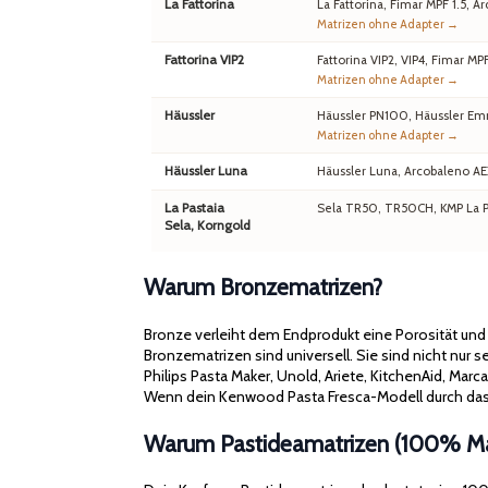
La Fattorina
La Fattorina, Fimar MPF 1.5,
Matrizen ohne Adapter →
Fattorina VIP2
Fattorina VIP2, VIP4, Fimar MP
Matrizen ohne Adapter →
Häussler
Häussler PN100, Häussler Em
Matrizen ohne Adapter →
Häussler Luna
Häussler Luna, Arcobaleno A
La Pastaia
Sela TR50, TR50CH, KMP La Pa
Sela, Korngold
Warum Bronzematrizen?
Bronze verleiht dem Endprodukt eine Porosität un
Bronzematrizen sind universell. Sie sind nicht nur
Philips Pasta Maker, Unold, Ariete, KitchenAid, Mar
Wenn dein Kenwood Pasta Fresca-Modell durch das 
Warum Pastideamatrizen (100% Mad