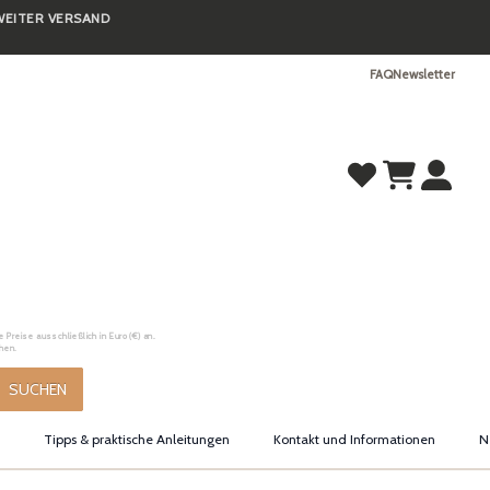
TWEITER VERSAND
FAQ
Newsletter
Preise ausschließlich in Euro (€) an.
hen.
SUCHEN
Tipps & praktische Anleitungen
Kontakt und Informationen
N