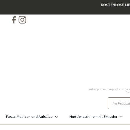
KOSTENLOSE LIE
Skip
to
main
content
Währungsumrechnungen dienen nur als 
Der
Products
search
Pasta-Matrizen und Aufsätze
Nudelmaschinen mit Extruder