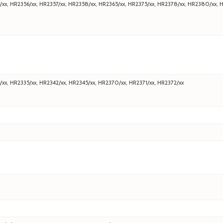
/xx, HR2356/xx, HR2357/xx, HR2358/xx, HR2365/xx, HR2375/xx, HR2378/xx, HR2380/xx, 
/xx, HR2335/xx, HR2342/xx, HR2345/xx, HR2370/xx, HR2371/xx, HR2372/xx