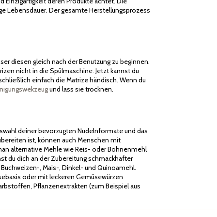
d Einzigartigkeit deren Produkte achtet. Die
lange Lebensdauer. Der gesamte Herstellungsprozess
esser diesen gleich nach der Benutzung zu beginnen.
zen nicht in die Spülmaschine. Jetzt kannst du
chließlich einfach die Matrize händisch. Wenn du
inigungswekzeug
und lass sie trocknen.
e Auswahl deiner bevorzugten Nudelnformate und das
ubereiten ist, können auch Menschen mit
m man alternative Mehle wie Reis- oder Bohnenmehl
nnst du dich an der Zubereitung schmackhafter
l Buchweizen-, Mais-, Dinkel- und Quinoamehl.
üsebasis oder mit leckeren Gemüsewürzen
rbstoffen, Pflanzenextrakten (zum Beispiel aus