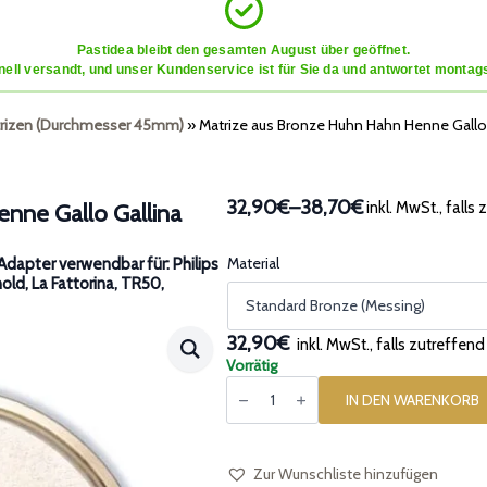
Pastidea bleibt den gesamten August über geöffnet.
ell versandt, und unser Kundenservice ist für Sie da und antwortet montags
rizen (Durchmesser 45mm)
»
Matrize aus Bronze Huhn Hahn Henne Gallo 
32,90€
–
38,70€
inkl. MwSt., falls
nne Gallo Gallina
Preisspanne:
32,90€
bis
Material
dapter verwendbar für: Philips
nold, La Fattorina, TR50,
38,70€
32,90€
inkl. MwSt., falls zutreffend
Vorrätig
Matrize
aus
IN DEN WARENKORB
Bronze
Huhn
Hahn
Henne
Gallo
Zur Wunschliste hinzufügen