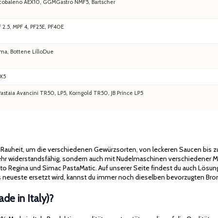
 Arcobaleno AEX10, GGMGastro NMF5, Bartscher
F 2.5, MPF 4, PF25E, PF40E
ma, Bottene LilloDue
EX5
staia Avancini TR50, LP5, Korngold TR50, JB Prince LP5
d Rauheit, um die verschiedenen Gewürzsorten, von leckeren Saucen bis
 sehr widerstandsfähig, sondern auch mit Nudelmaschinen verschiedener M
cato Regina und Simac PastaMatic. Auf unserer Seite findest du auch Lösun
neueste ersetzt wird, kannst du immer noch dieselben bevorzugten Bron
e in Italy)?