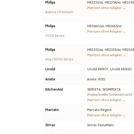
Philips
HR2353/xx, HR2354/xx, HR2355
Matrizen ohne Adapter →
Avance / Premium
Philips
HR2660/xx, HR2665/xx
Matrizen ohne Adapter →
7000 Series
Philips
HR2332/xx, HR2333/xx, HR2334
Matrizen ohne Adapter →
Viva / 5000 Series
Unold
Unold 68801, Unold 68860
Ariete
Ariete 1950
KitchenAid
5KPEXTA, 5KSMPEXTA
(Pastaschneider funktioniert nicht)
Matrizen ohne Adapter →
Marcato
Marcato Regina
Matrizen ohne Adapter →
Simac
Simac PastaMatic