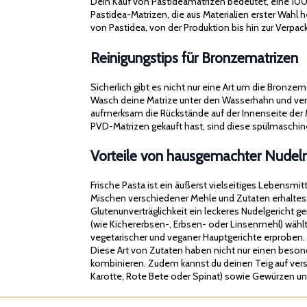
Dein Kauf von Pastideamatrizen bedeutet, eine 100% M
Pastidea-Matrizen, die aus Materialien erster Wahl
von Pastidea, von der Produktion bis hin zur Verpackun
Reinigungstips für Bronzematrizen
Sicherlich gibt es nicht nur eine Art um die Bronze
Wasch deine Matrize unter den Wasserhahn und verw
aufmerksam die Rückstände auf der Innenseite der 
PVD-Matrizen gekauft hast, sind diese spülmasch
Vorteile von hausgemachter Nudel
Frische Pasta ist ein äußerst vielseitiges Lebensmi
Mischen verschiedener Mehle und Zutaten erhaltes
Glutenunverträglichkeit ein leckeres Nudelgericht 
(wie Kichererbsen-, Erbsen- oder Linsenmehl) wählt
vegetarischer und veganer Hauptgerichte erproben.
Diese Art von Zutaten haben nicht nur einen beso
kombinieren. Zudem kannst du deinen Teig auf vers
Karotte, Rote Bete oder Spinat) sowie Gewürzen un