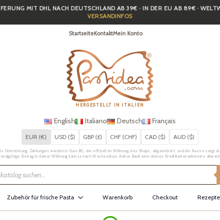
FERUNG MIT DHL NACH DEUTSCHLAND AB 39€ · IN DER EU AB 89€ · WEL
VERSANDINFOS
Startseite
Kontakt
Mein Konto
HERGESTELLT IN ITALIEN
English
Italiano
Deutsch
Français
EUR (€)
USD ($)
GBP (£)
CHF (CHF)
CAD ($)
AUD ($)
Orientierung. Zahlungen werden in Euro (€), der offiziellen Währung des Shops, abgewickelt, und die Kasse zeigt die 
 endgültige Betrag in deiner Währung kann je nach Wechselkurs deiner Bank oder deines Kreditkartenanbieters abweic
Zubehör für frische Pasta
Warenkorb
Checkout
Rezepte