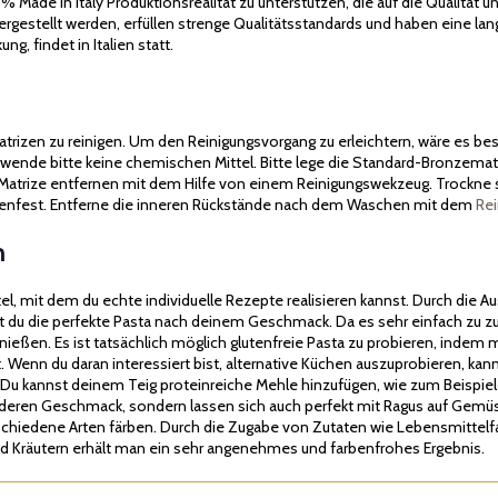
ade in Italy Produktionsrealität zu unterstützen, die auf die Qualität un
 hergestellt werden, erfüllen strenge Qualitätsstandards und haben eine 
g, findet in Italien statt.
matrizen zu reinigen. Um den Reinigungsvorgang zu erleichtern, wäre es b
ende bitte keine chemischen Mittel. Bitte lege die Standard-Bronzematri
Matrize entfernen mit dem Hilfe von einem Reinigungswekzeug. Trockne s
inenfest. Entferne die inneren Rückstände nach dem Waschen mit dem
Re
n
ttel, mit dem du echte individuelle Rezepte realisieren kannst. Durch di
t du die perfekte Pasta nach deinem Geschmack. Da es sehr einfach zu z
genießen. Es ist tatsächlich möglich glutenfreie Pasta zu probieren, inde
. Wenn du daran interessiert bist, alternative Küchen auszuprobieren, ka
 Du kannst deinem Teig proteinreiche Mehle hinzufügen, wie zum Beispie
nderen Geschmack, sondern lassen sich auch perfekt mit Ragus auf Gem
chiedene Arten färben. Durch die Zugabe von Zutaten wie Lebensmittelfa
d Kräutern erhält man ein sehr angenehmes und farbenfrohes Ergebnis.