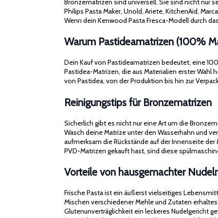
Bronzematrizen sind universell. Sie sind nicht nur
Philips Pasta Maker, Unold, Ariete, KitchenAid, Mar
Wenn dein Kenwood Pasta Fresca-Modell durch das 
Warum Pastideamatrizen (100% Mad
Dein Kauf von Pastideamatrizen bedeutet, eine 100% M
Pastidea-Matrizen, die aus Materialien erster Wahl
von Pastidea, von der Produktion bis hin zur Verpackun
Reinigungstips für Bronzematrizen
Sicherlich gibt es nicht nur eine Art um die Bronze
Wasch deine Matrize unter den Wasserhahn und verw
aufmerksam die Rückstände auf der Innenseite der 
PVD-Matrizen gekauft hast, sind diese spülmasch
Vorteile von hausgemachter Nudel
Frische Pasta ist ein äußerst vielseitiges Lebensmi
Mischen verschiedener Mehle und Zutaten erhaltes
Glutenunverträglichkeit ein leckeres Nudelgericht 