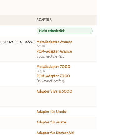
ADAPTER
Nicht erforderlich
HR2381/xx, HR2382/xx
Metalladapter Avance
ODER
POM-Adapter Avance
(spülmaschinenfest)
Metalladapter 7000
ODER
POM-Adapter 7000
(spülmaschinenfest)
Adapter Viva & 5000
Adapter für Unold
Adapter für Ariete
Adapter für KitchenAid