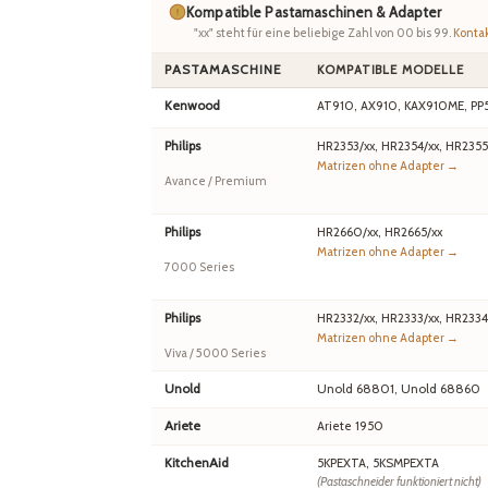
Kompatible Pastamaschinen & Adapter
"xx" steht für eine beliebige Zahl von 00 bis 99.
Kontak
PASTAMASCHINE
KOMPATIBLE MODELLE
Kenwood
AT910, AX910, KAX910ME, PP
Philips
HR2353/xx, HR2354/xx, HR2355
Matrizen ohne Adapter →
Avance / Premium
Philips
HR2660/xx, HR2665/xx
Matrizen ohne Adapter →
7000 Series
Philips
HR2332/xx, HR2333/xx, HR2334
Matrizen ohne Adapter →
Viva / 5000 Series
Unold
Unold 68801, Unold 68860
Ariete
Ariete 1950
KitchenAid
5KPEXTA, 5KSMPEXTA
(Pastaschneider funktioniert nicht)