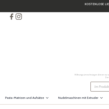
KOSTENLOSE LIE
Skip
to
main
content
Währungsumrechnungen dienen nur als 
Der
Products
search
Pasta-Matrizen und Aufsätze
Nudelmaschinen mit Extruder