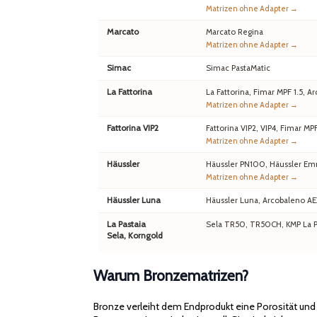
Matrizen ohne Adapter →
Marcato
Marcato Regina
Matrizen ohne Adapter →
Simac
Simac PastaMatic
La Fattorina
La Fattorina, Fimar MPF 1.5,
Matrizen ohne Adapter →
Fattorina VIP2
Fattorina VIP2, VIP4, Fimar MP
Matrizen ohne Adapter →
Häussler
Häussler PN100, Häussler Em
Matrizen ohne Adapter →
Häussler Luna
Häussler Luna, Arcobaleno A
La Pastaia
Sela TR50, TR50CH, KMP La Pa
Sela, Korngold
Warum Bronzematrizen?
Bronze verleiht dem Endprodukt eine Porosität un