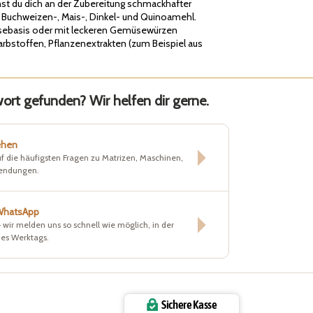
nnst du dich an der Zubereitung schmackhafter
l Buchweizen-, Mais-, Dinkel- und Quinoamehl.
üsebasis oder mit leckeren Gemüsewürzen
rbstoffen, Pflanzenextrakten (zum Beispiel aus
rt gefunden? Wir helfen dir gerne.
ehen
f die häufigsten Fragen zu Matrizen, Maschinen,
sendungen.
 WhatsApp
– wir melden uns so schnell wie möglich, in der
nes Werktags.
Sichere Kasse