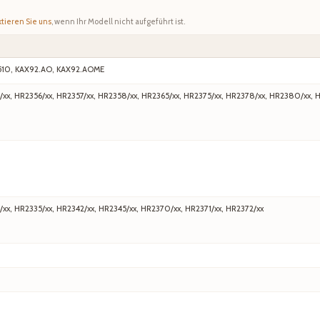
tieren Sie uns
, wenn Ihr Modell nicht aufgeführt ist.
510, KAX92.AO, KAX92.AOME
/xx, HR2356/xx, HR2357/xx, HR2358/xx, HR2365/xx, HR2375/xx, HR2378/xx, HR2380/xx, 
/xx, HR2335/xx, HR2342/xx, HR2345/xx, HR2370/xx, HR2371/xx, HR2372/xx