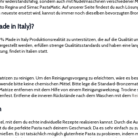
 sehr widerstandsfähig, sondern auch mit Nudelmaschinen verschiedener M
cato Regina und Simac PastaMatic. Auf unserer Seite findest du auch Lösun
neueste ersetzt wird, kannst du immer noch dieselben bevorzugten Bron
e in Italy)?
ade in Italy Produktionsrealität zu unterstützen, die auf die Qualität un
 hergestellt werden, erfüllen strenge Qualitätsstandards und haben eine 
g, findet in Italien statt.
matrizen zu reinigen. Um den Reinigungsvorgang zu erleichtern, wäre es b
ende bitte keine chemischen Mittel. Bitte lege die Standard-Bronzematri
Matrize entfernen mit dem Hilfe von einem Reinigungswekzeug. Trockne s
inenfest. Entferne die inneren Rückstände nach dem Waschen mit dem
Re
n
ttel, mit dem du echte individuelle Rezepte realisieren kannst. Durch di
t du die perfekte Pasta nach deinem Geschmack. Da es sehr einfach zu z
genießen. Es ist tatsächlich möglich glutenfreie Pasta zu probieren, inde