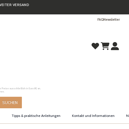
TWEITER VERSAND
FAQ
Newsletter
Preise ausschließlich in Euro (€) an.
hen.
SUCHEN
Tipps & praktische Anleitungen
Kontakt und Informationen
N