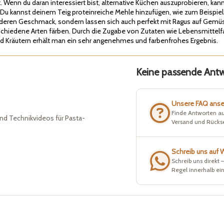
. Wenn du daran interessiert bist, alternative Küchen auszuprobieren, ka
 Du kannst deinem Teig proteinreiche Mehle hinzufügen, wie zum Beispie
nderen Geschmack, sondern lassen sich auch perfekt mit Ragus auf Gem
chiedene Arten färben. Durch die Zugabe von Zutaten wie Lebensmittelfa
d Kräutern erhält man ein sehr angenehmes und farbenfrohes Ergebnis.
Keine passende Antwo
Unsere FAQ ans
Finde Antworten au
nd Technikvideos für Pasta-
Versand und Rück
Schreib uns auf
Schreib uns direkt 
Regel innerhalb ei