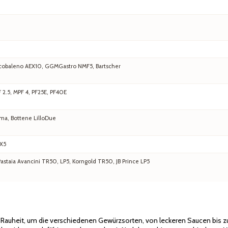
 Arcobaleno AEX10, GGMGastro NMF5, Bartscher
F 2.5, MPF 4, PF25E, PF40E
ma, Bottene LilloDue
EX5
staia Avancini TR50, LP5, Korngold TR50, JB Prince LP5
d Rauheit, um die verschiedenen Gewürzsorten, von leckeren Saucen bis