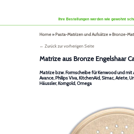
Ihre Bestellungen werden wie gewohnt schn
Home
»
Pasta-Matrizen und Aufsätze
»
Bronze-Mat
← Zurück zur vorherigen Seite
Matrize aus Bronze Engelshaar C
Matrize bzw. Formscheibe für Kenwood und mit A
Avance, Philips Viva, KitchenAid, Simac, Ariete, U
Häussler, Korngold, Omega