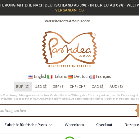
FERUNG MIT DHL NACH DEUTSCHLAND AB 39€ · IN DER EU AB 89€ · WEL
VERSANDINFOS
Startseite
Kontakt
Mein Konto
HERGESTELLT IN ITALIEN
English
Italiano
Deutsch
Français
EUR (€)
USD ($)
GBP (£)
CHF (CHF)
CAD ($)
AUD ($)
Orientierung. Zahlungen werden in Euro (€), der offiziellen Währung des Shops, abgewickelt, und die Kasse zeigt die 
 endgültige Betrag in deiner Währung kann je nach Wechselkurs deiner Bank oder deines Kreditkartenanbieters abweic
Zubehör für frische Pasta
Warenkorb
Checkout
Rezepte