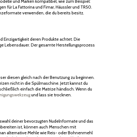
odelle und Marken kompatibel, wie zum Beispiel:
gen für La Fattorina und Fimar, Häussler und TR50.
zeformate verwenden, die du bereits besitz.
d Einzigartigkeit deren Produkte achtet. Die
lange Lebensdauer. Der gesamte Herstellungsprozess
esser diesen gleich nach der Benutzung zu beginnen.
zen nicht in die Spülmaschine. Jetzt kannst du
chließlich einfach die Matrize händisch. Wenn du
inigungswekzeug
und lass sie trocknen.
e Auswahl deiner bevorzugten Nudelnformate und das
ubereiten ist, können auch Menschen mit
m man alternative Mehle wie Reis- oder Bohnenmehl