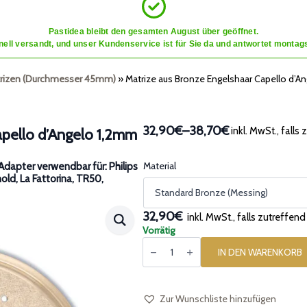
Pastidea bleibt den gesamten August über geöffnet.
ell versandt, und unser Kundenservice ist für Sie da und antwortet montags
rizen (Durchmesser 45mm)
»
Matrize aus Bronze Engelshaar Capello d’A
32,90€
–
38,70€
inkl. MwSt., falls
apello d’Angelo 1,2mm
Preisspanne:
32,90€
bis
Material
dapter verwendbar für: Philips
nold, La Fattorina, TR50,
38,70€
32,90€
inkl. MwSt., falls zutreffend
Vorrätig
Matrize
aus
IN DEN WARENKORB
Bronze
Engelshaar
Capello
d'Angelo
1,2mm
Zur Wunschliste hinzufügen