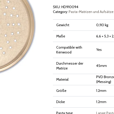
Menge
SKU:
HD910094
Category:
Pasta-Matrizen und Aufsätze
Gewicht
0,110 kg
Maße
6,6 × 5,3 × 
Compatible with
Yes
Kenwood
Durchmesser der
45mm
Matrize
PVD Bronze
Material
(Messing)
Größe
1.2mm
Dicke
1.2mm
Pasta type
Lange Past