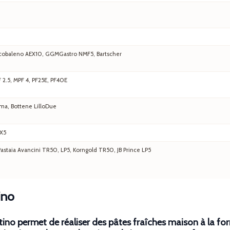
 Arcobaleno AEX10, GGMGastro NMF5, Bartscher
F 2.5, MPF 4, PF25E, PF40E
ma, Bottene LilloDue
EX5
staia Avancini TR50, LP5, Korngold TR50, JB Prince LP5
ino
ntino permet de réaliser des pâtes fraîches maison à la for