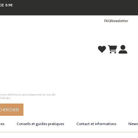
 DE 89€
FAQ
Newsletter
ement affichera les prix uniquement en euro (€).
 bancaire.
CHERCHER
tes
Conseils et guides pratiques
Contact et informations
Newsl