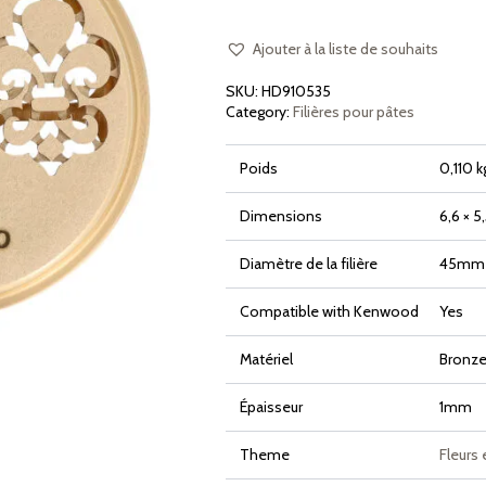
en
Bronze
Giglio
Fiorentino
Ajouter à la liste de souhaits
SKU:
HD910535
Category:
Filières pour pâtes
Poids
0,110 k
Dimensions
6,6 × 5
Diamètre de la filière
45mm
Compatible with Kenwood
Yes
Matériel
Bronze 
Épaisseur
1mm
Theme
Fleurs 