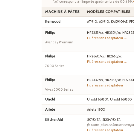
"xx" correspond à n’importe quel nombre de 00 à 99.
MACHINE À PÂTES
MODÈLES COMPATIBLES
Kenwood
AT910, AX910, KAX910ME, PP
Philips
HR2353/xx, HR2354/xx, HR2355
Filières sans adaptateur →
Avance / Premium
Philips
HR2660/xx, HR2665/xx
Filières sans adaptateur →
7000 Series
Philips
HR2332/xx, HR2333/xx, HR2334
Filières sans adaptateur →
Viva / 5000 Series
Unold
Unold 68801, Unold 68860
Ariete
Ariete 1950
KitchenAid
5KPEXTA, 5KSMPEXTA
(le coupe-pâtes ne fonctionnera pa
Filières sans adaptateur →