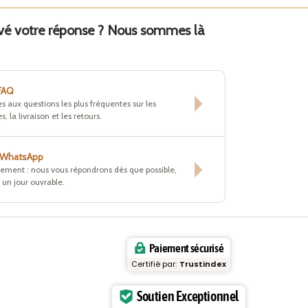
uvé votre réponse ? Nous sommes là
 FAQ
s aux questions les plus fréquentes sur les
s, la livraison et les retours.
r WhatsApp
tement : nous vous répondrons dès que possible,
un jour ouvrable.
Paiement sécurisé
Certifié par:
Trustindex
Soutien Exceptionnel