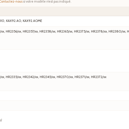
Contactez-nous
si votre modèle n’est pas indiqué.
510, KAX92.AO, KAX92.AOME
/xx, HR2356/xx, HR2357/xx, HR2358/xx, HR2365/xx, HR2375/xx, HR2378/xx, HR2380/xx, 
/xx, HR2335/xx, HR2342/xx, HR2345/xx, HR2370/xx, HR2371/xx, HR2372/xx
s)