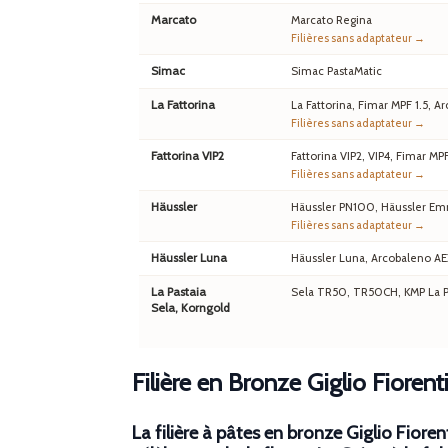
Marcato
Marcato Regina
Filières sans adaptateur →
Simac
Simac PastaMatic
La Fattorina
La Fattorina, Fimar MPF 1.5,
Filières sans adaptateur →
Fattorina VIP2
Fattorina VIP2, VIP4, Fimar MP
Filières sans adaptateur →
Häussler
Häussler PN100, Häussler Em
Filières sans adaptateur →
Häussler Luna
Häussler Luna, Arcobaleno A
La Pastaia
Sela TR50, TR50CH, KMP La Pa
Sela, Korngold
Filière en Bronze Giglio Fiorent
La filière à pâtes en bronze Giglio Fiore