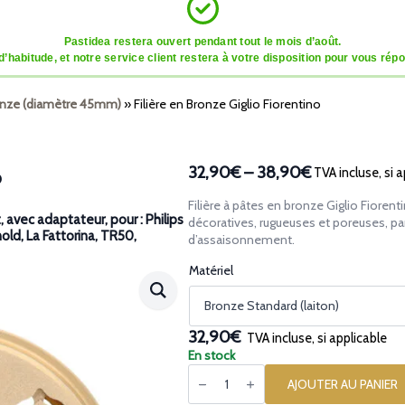
Pastidea restera ouvert pendant tout le mois d’août.
tude, et notre service client restera à votre disposition pour vous répon
ronze (diamètre 45mm)
»
Filière en Bronze Giglio Fiorentino
32,90€
–
38,90€
TVA incluse, si a
o
Plage
de
Filière à pâtes en bronze Giglio Fiorent
prix :
avec adaptateur, pour : Philips
décoratives, rugueuses et poreuses, par
nold, La Fattorina, TR50,
32,90€
d’assaisonnement.
à
Matériel
38,90€
32,90€
TVA incluse, si applicable
En stock
quantité
de
AJOUTER AU PANIER
Filière