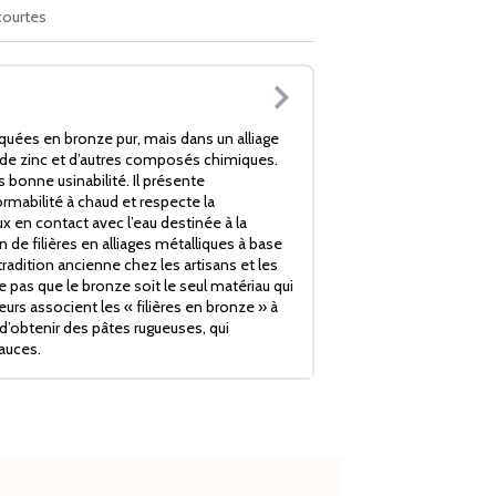
courtes
iquées en bronze pur, mais dans un alliage
de zinc et d’autres composés chimiques.
s bonne usinabilité. Il présente
mabilité à chaud et respecte la
x en contact avec l’eau destinée à la
de filières en alliages métalliques à base
radition ancienne chez les artisans et les
ie pas que le bronze soit le seul matériau qui
rs associent les « filières en bronze » à
d’obtenir des pâtes rugueuses, qui
auces.