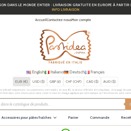
SON DANS LE MONDE ENTIER · LIVRAISON GRATUITE EN EUROPE À PARTIR
INFO LIVRAISON
Accueil
Contactez-nous
Mon compte
FABRIQUÉ EN ITALIE
English
Italiano
Deutsch
Français
EUR (€)
USD ($)
GBP (£)
CHF (CHF)
CAD ($)
AUD ($)
e indicatif uniquement. Les paiements sont traités en euro (€), la devise officielle de la boutique, et la page de pai
t final dans votre devise peut varier selon le taux de change appliqué par votre banque ou l’émetteur de votre carte
Accessoires pour pâtes fraîches
Panier
Commande
Recet