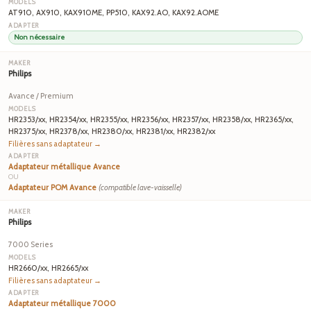
AT910, AX910, KAX910ME, PP510, KAX92.AO, KAX92.AOME
Non nécessaire
Philips
Avance / Premium
HR2353/xx, HR2354/xx, HR2355/xx, HR2356/xx, HR2357/xx, HR2358/xx, HR2365/xx,
HR2375/xx, HR2378/xx, HR2380/xx, HR2381/xx, HR2382/xx
Filières sans adaptateur →
Adaptateur métallique Avance
OU
Adaptateur POM Avance
(compatible lave-vaisselle)
Philips
7000 Series
HR2660/xx, HR2665/xx
Filières sans adaptateur →
Adaptateur métallique 7000