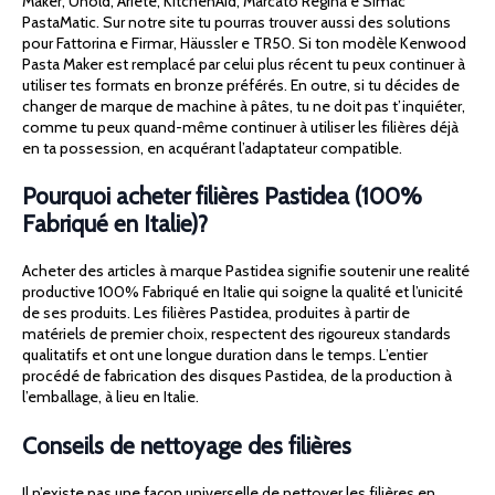
Maker, Unold, Ariete, KitchenAid, Marcato Regina e Simac
PastaMatic. Sur notre site tu pourras trouver aussi des solutions
pour Fattorina e Firmar, Häussler e TR50. Si ton modèle Kenwood
Pasta Maker est remplacé par celui plus récent tu peux continuer à
utiliser tes formats en bronze préférés. En outre, si tu décides de
changer de marque de machine à pâtes, tu ne doit pas t’inquiéter,
comme tu peux quand-même continuer à utiliser les filières déjà
en ta possession, en acquérant l’adaptateur compatible.
Pourquoi acheter filières Pastidea (100%
Fabriqué en Italie)?
Acheter des articles à marque Pastidea signifie soutenir une realité
productive 100% Fabriqué en Italie qui soigne la qualité et l’unicité
de ses produits. Les filières Pastidea, produites à partir de
matériels de premier choix, respectent des rigoureux standards
qualitatifs et ont une longue duration dans le temps. L’entier
procédé de fabrication des disques Pastidea, de la production à
l’emballage, à lieu en Italie.
Conseils de nettoyage des filières
Il n’existe pas une façon universelle de nettoyer les filières en