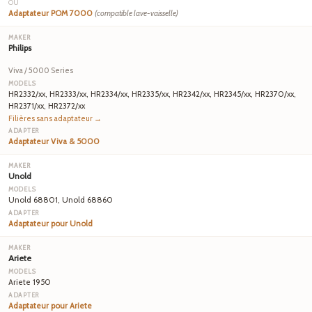
OU
Adaptateur POM 7000
(compatible lave-vaisselle)
Philips
Viva / 5000 Series
HR2332/xx, HR2333/xx, HR2334/xx, HR2335/xx, HR2342/xx, HR2345/xx, HR2370/xx,
HR2371/xx, HR2372/xx
Filières sans adaptateur →
Adaptateur Viva & 5000
Unold
Unold 68801, Unold 68860
Adaptateur pour Unold
Ariete
Ariete 1950
Adaptateur pour Ariete