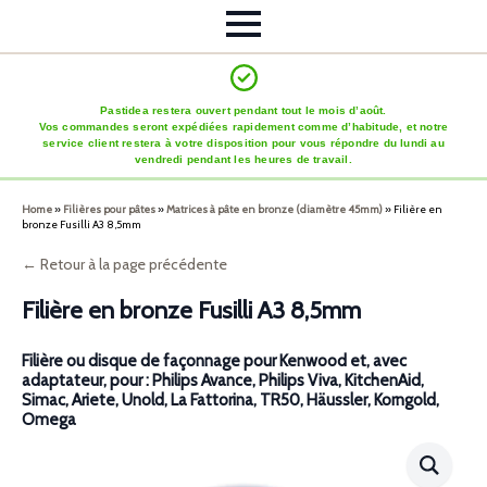
Pastidea restera ouvert pendant tout le mois d’août.
Vos commandes seront expédiées rapidement comme d’habitude, et notre
service client restera à votre disposition pour vous répondre du lundi au
vendredi pendant les heures de travail.
Home
»
Filières pour pâtes
»
Matrices à pâte en bronze (diamètre 45mm)
»
Filière en
bronze Fusilli A3 8,5mm
← Retour à la page précédente
Filière en bronze Fusilli A3 8,5mm
Filière ou disque de façonnage pour Kenwood et, avec
adaptateur, pour : Philips Avance, Philips Viva, KitchenAid,
Simac, Ariete, Unold, La Fattorina, TR50, Häussler, Korngold,
Omega