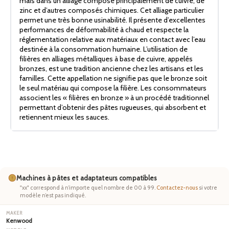
mais dans un alliage composé principalement de cuivre, de
zinc et d’autres composés chimiques. Cet alliage particulier
permet une très bonne usinabilité. Il présente d’excellentes
performances de déformabilité à chaud et respecte la
réglementation relative aux matériaux en contact avec l’eau
destinée à la consommation humaine. L’utilisation de
filières en alliages métalliques à base de cuivre, appelés
bronzes, est une tradition ancienne chez les artisans et les
familles. Cette appellation ne signifie pas que le bronze soit
le seul matériau qui compose la filière. Les consommateurs
associent les « filières en bronze » à un procédé traditionnel
permettant d’obtenir des pâtes rugueuses, qui absorbent et
retiennent mieux les sauces.
Machines à pâtes et adaptateurs compatibles
"xx" correspond à n’importe quel nombre de 00 à 99.
Contactez-nous
si votre
modèle n’est pas indiqué.
Kenwood