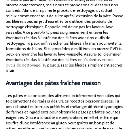
bronze correctement, mais nous te proposons ci-dessous nos
conseils. Afin de simplifier le procès de nettoyage, il vaudrait
mieux commencer tout de suite après l’extrusion de la pâte. Passe
les filières sous un jet d’eau et évite d’utiliser des produits de
nettoyage chimiques. Rappelle-toi de ne pas les laver au lave-
vaisselle. A ce point-là tu peux soigneusement enlever les
éventuels résidus à l’intérieur des filières avec nos outils de
nettoyage. Tu peux enfin sécher les filières à la main pour éviter la
formations de halos. Si tu possèdes des filières en bronze PVD tu
peux en revanche les laver au lave-vaisselle. Assure-toi d’éliminer
éventuels résidus à l’intérieur des filières en t’aidant avec
nos
outils de nettoyage.
Tu peux laisser les filières simplement sécher
à l’air.
Avantages des pâtes fraîches maison
Les pâtes maison sont des aliments extrêmement versatiles qui
te permettent de réaliser des vraies recettes personnalisées. Tu
peux choisir tes formats préférés et mélanger différent typologies
de farines et ingrédients pour obtenir les pâtes parfaites pour tes
exigences. Grace à la facilité de préparation, en effet, même qui
souffre d’une intolérance au gluten peut goûter un bon plat de
pâtes, en utilisant une farine sans gluten comme celle de riz ou de