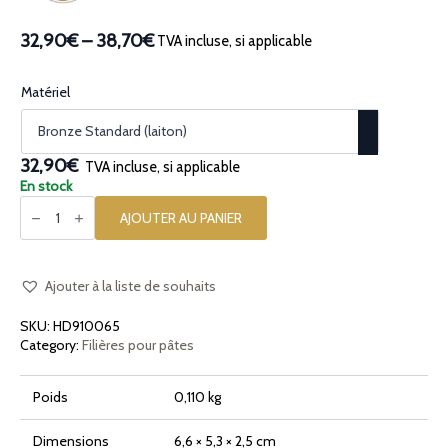
32,90€
–
38,70€
TVA incluse, si applicable
Plage
de
prix :
Matériel
32,90€
à
38,70€
32,90€
TVA incluse, si applicable
En stock
quantité
de
AJOUTER AU PANIER
Filière
en
bronze
Fusilli
A3
Ajouter à la liste de souhaits
8,5mm
SKU:
HD910065
Category:
Filières pour pâtes
Poids
0,110 kg
Dimensions
6,6 × 5,3 × 2,5 cm