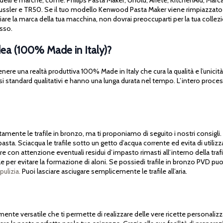
Häussler e TR50. Se il tuo modello Kenwood Pasta Maker viene rimpiazzato 
biare la marca della tua macchina, non dovrai preoccuparti per la tua collezi
esso.
dea (100% Made in Italy)?
nere una realtà produttiva 100% Made in Italy che cura la qualità e l’unicità
osi standard qualitativi e hanno una lunga durata nel tempo. L’intero proces
mente le trafile in bronzo, ma ti proponiamo di seguito i nostri consigli. 
ta. Sciacqua le trafile sotto un getto d’acqua corrente ed evita di utilizza
ere con attenzione eventuali residui d’impasto rimasti all’interno della trafi
 per evitare la formazione di aloni. Se possiedi trafile in bronzo PVD puoi l
pulizia.
Puoi lasciare asciugare semplicemente le trafile all’aria.
nte versatile che ti permette di realizzare delle vere ricette personalizzat