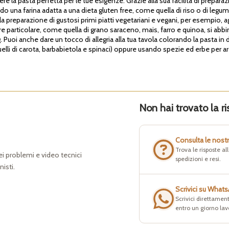
e la pasta perfetta per le tue esigenze. Grazie alla sua facilità di preparazi
do una farina adatta a una dieta gluten free, come quella di riso o di legumi,
a preparazione di gustosi primi piatti vegetariani e vegani, per esempio, ag
 particolare, come quella di grano saraceno, mais, farro e quinoa, si abbi
. Puoi anche dare un tocco di allegria alla tua tavola colorando la pasta in
quelli di carota, barbabietola e spinaci) oppure usando spezie ed erbe per a
Non hai trovato la ri
Consulta le nost
Trova le risposte a
dei problemi e video tecnici
spedizioni e resi.
nisti.
Scrivici su What
Scrivici direttament
entro un giorno lav