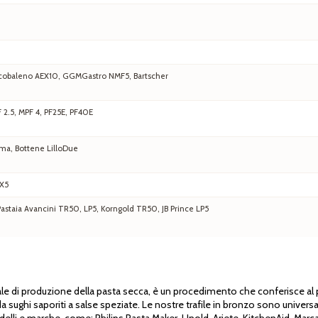
 Arcobaleno AEX10, GGMGastro NMF5, Bartscher
F 2.5, MPF 4, PF25E, PF40E
ma, Bottene LilloDue
EX5
staia Avancini TR50, LP5, Korngold TR50, JB Prince LP5
nale di produzione della pasta secca, è un procedimento che conferisce al p
 sughi saporiti a salse speziate. Le nostre trafile in bronzo sono universal
delli e marche, come: Philips Pasta Maker, Unold, Ariete, KitchenAid, Marc