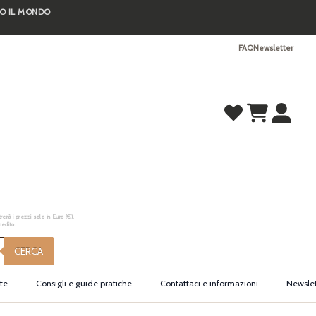
TO IL MONDO
FAQ
Newsletter
erà i prezzi solo in Euro (€).
redito.
CERCA
te
Consigli e guide pratiche
Contattaci e informazioni
Newslet