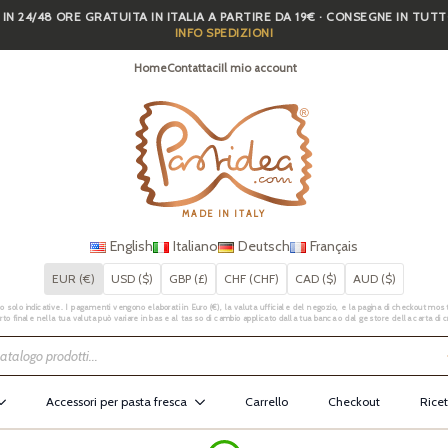
 IN 24/48 ORE GRATUITA IN ITALIA A PARTIRE DA 19€ · CONSEGNE IN TUT
INFO SPEDIZIONI
Home
Contattaci
Il mio account
MADE IN ITALY
English
Italiano
Deutsch
Français
EUR (€)
USD ($)
GBP (£)
CHF (CHF)
CAD ($)
AUD ($)
 solo indicative. I pagamenti vengono elaborati in Euro (€), la valuta ufficiale del negozio, e la pagina di checkout mostr
rto finale nella tua valuta può variare in base al tasso di cambio applicato dalla tua banca o dal gestore della carta di c
Accessori per pasta fresca
Carrello
Checkout
Ricet