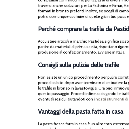
troverai anche soluzioni per La Fattorina e Fimar, 
formati in bronzo preferiti. Inoltre, se scegli di cam
potrai comunque usufruire di quelle già in tuo poss
Perché comprare la trafila da Pasti
Acquistare articoli a marchio Pastidea significa soste
partire da materiali di prima scelta, rispettano rigor
produzione al confezionamento, avviene in Italia.
Consigli sulla pulizia delle trafile
Non esiste un unico procedimento per pulire corretta
procedi subito dopo aver terminato di estrudere la pas
le trafile in bronzo in lavastoviglie. Ora puoi rimuov
questo passaggio. Procedi infine asciugando le trafile
eventuali residui aiutandoti con i
nostri strumenti di 
Vantaggi della pasta fatta in casa
La pasta fresca fatta in casa è un alimento estremame