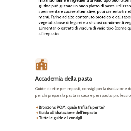
mixando farine e ingredienti di vario tipo puoi ottener
glutine può gustare un buon piatto di pasta, utilizzan
sperimentare cucine alternative, puoi cimentarti nell
menù. Farine ad alto contenuto proteico e dal sapore
vegetali a base di legumi e a sfiziosi condimenti veg
alimentari o estratti di verdura di vario tipo (come 
all’impasto.
Accademia della pasta
Guide, ricette per impasti, consigli per la risoluzione 
per chi prepara la pasta in casa e per i pastai professio
Bronzo vs POM: quale trafila fa per te?
Guida all’idratazione dell’impasto
Tutte le guide e i consigli