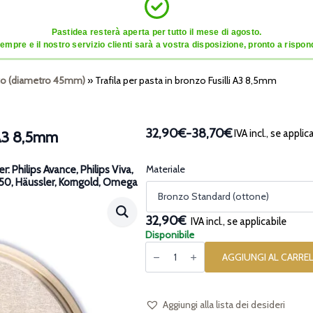
Pastidea resterà aperta per tutto il mese di agosto.
mpre e il nostro servizio clienti sarà a vostra disposizione, pronto a risponde
onzo (diametro 45mm)
»
Trafila per pasta in bronzo Fusilli A3 8,5mm
32,90€
-
38,70€
IVA incl., se applic
i A3 8,5mm
Fascia
di
prezzo:
Materiale
: Philips Avance, Philips Viva,
TR50, Häussler, Korngold, Omega
da
32,90€
a
32,90€
IVA incl., se applicabile
38,70€
Disponibile
Trafila
per
AGGIUNGI AL CARRE
pasta
in
bronzo
Fusilli
A3
Aggiungi alla lista dei desideri