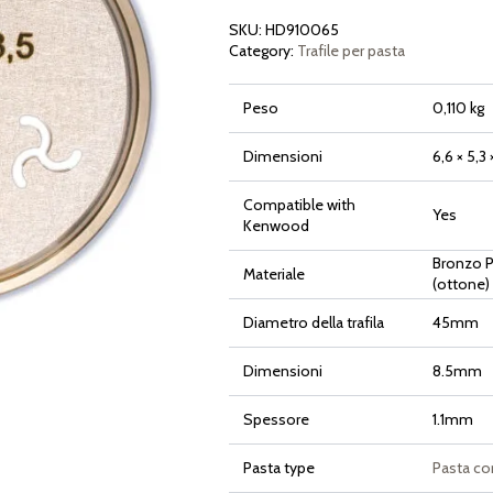
8,5mm
quantità
SKU:
HD910065
Category:
Trafile per pasta
Peso
0,110 kg
Dimensioni
6,6 × 5,3
Compatible with
Yes
Kenwood
Bronzo P
Materiale
(ottone)
Diametro della trafila
45mm
Dimensioni
8.5mm
Spessore
1.1mm
Pasta type
Pasta co