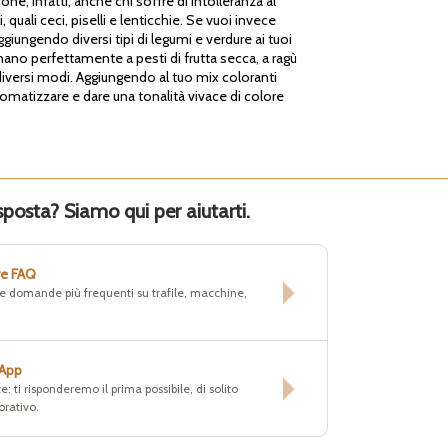
one, infatti, anche chi soffre di intolleranza al
 quali ceci, piselli e lenticchie. Se vuoi invece
giungendo diversi tipi di legumi e verdure ai tuoi
nano perfettamente a pesti di frutta secca, a ragù
 diversi modi. Aggiungendo al tuo mix coloranti
romatizzare e dare una tonalità vivace di colore
sposta? Siamo qui per aiutarti.
re FAQ
lle domande più frequenti su trafile, macchine,
sApp
e: ti risponderemo il prima possibile, di solito
orativo.