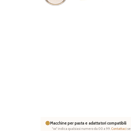
Macchine per pasta e adattatori compatibili
"xx" indica qualsiasi numero da 00 a 99.
Contattaci
se