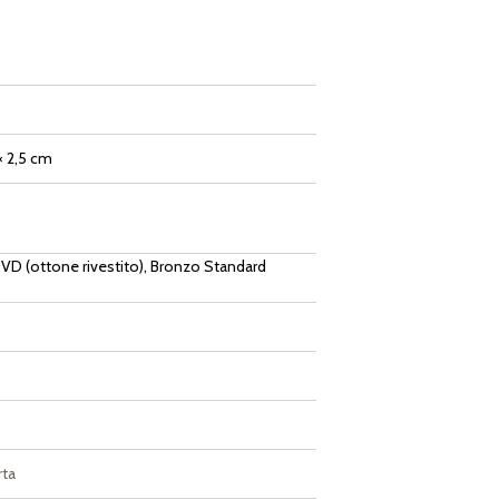
 × 2,5 cm
VD (ottone rivestito), Bronzo Standard
rta