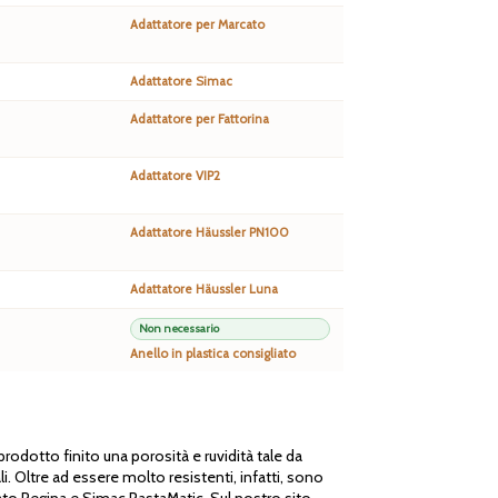
Adattatore per Marcato
Adattatore Simac
Adattatore per Fattorina
Adattatore VIP2
Adattatore Häussler PN100
Adattatore Häussler Luna
Non necessario
Anello in plastica consigliato
rodotto finito una porosità e ruvidità tale da
i. Oltre ad essere molto resistenti, infatti, sono
ato Regina e Simac PastaMatic. Sul nostro sito