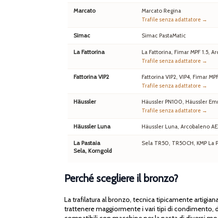
Marcato
Marcato Regina
Trafile senza adattatore →
Simac
Simac PastaMatic
La Fattorina
La Fattorina, Fimar MPF 1.5,
Trafile senza adattatore →
Fattorina VIP2
Fattorina VIP2, VIP4, Fimar MP
Trafile senza adattatore →
Häussler
Häussler PN100, Häussler Em
Trafile senza adattatore →
Häussler Luna
Häussler Luna, Arcobaleno A
La Pastaia
Sela TR50, TR50CH, KMP La Pa
Sela, Korngold
Perché scegliere il bronzo?
La trafilatura al bronzo, tecnica tipicamente artigia
trattenere maggiormente i vari tipi di condimento, da
compatibili con macchine per la pasta di diversi mo