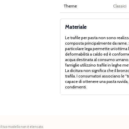
Theme
Classici
Materiale
Le trafile per pasta non sono realizz
composta principalmente da rame, z
particolare lega permette un’ottima l
deformabilità a caldo ed è conforme 
acqua destinata al consumo umano. È
famiglie utilizzino trafile in leghe me
La dicitura non significa che il bron
trafila. I consumatori associano le “
capace di ottenere una pasta ruvida,
condimenti.
 il tuo modello non è elencato.