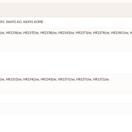
510, KAX92.AO, KAX92.AOME
/xx, HR2356/xx, HR2357/xx, HR2358/xx, HR2365/xx, HR2375/xx, HR2378/xx, HR2380/xx, 
/xx, HR2335/xx, HR2342/xx, HR2345/xx, HR2370/xx, HR2371/xx, HR2372/xx