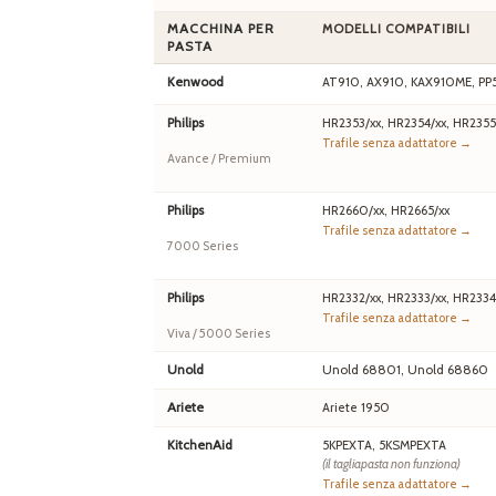
MACCHINA PER
MODELLI COMPATIBILI
PASTA
Kenwood
AT910, AX910, KAX910ME, PP
Philips
HR2353/xx, HR2354/xx, HR2355
Trafile senza adattatore →
Avance / Premium
Philips
HR2660/xx, HR2665/xx
Trafile senza adattatore →
7000 Series
Philips
HR2332/xx, HR2333/xx, HR2334
Trafile senza adattatore →
Viva / 5000 Series
Unold
Unold 68801, Unold 68860
Ariete
Ariete 1950
KitchenAid
5KPEXTA, 5KSMPEXTA
(il tagliapasta non funziona)
Trafile senza adattatore →