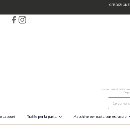
SPEDIZIONE
Skip
to
main
content
Le conversioni di valuta sono
L’impo
Ricerca
prodotti
io account
Trafile per la pasta
Macchine per pasta con estrusore