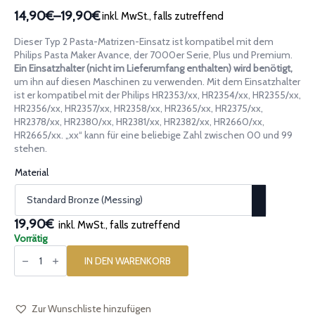
14,90€
–
19,90€
inkl. MwSt., falls zutreffend
Preisspanne:
14,90€
Dieser Typ 2 Pasta-Matrizen-Einsatz ist kompatibel mit dem
bis
Philips Pasta Maker Avance, der 7000er Serie, Plus und Premium.
19,90€
Ein Einsatzhalter (nicht im Lieferumfang enthalten) wird benötigt,
um ihn auf diesen Maschinen zu verwenden. Mit dem Einsatzhalter
ist er kompatibel mit der Philips HR2353/xx, HR2354/xx, HR2355/xx,
HR2356/xx, HR2357/xx, HR2358/xx, HR2365/xx, HR2375/xx,
HR2378/xx, HR2380/xx, HR2381/xx, HR2382/xx, HR2660/xx,
HR2665/xx. „xx“ kann für eine beliebige Zahl zwischen 00 und 99
stehen.
Material
19,90€
inkl. MwSt., falls zutreffend
Vorrätig
Pasta-
Einsatz
IN DEN WARENKORB
[Typ
2]
Conchiglia
Gestreift
Rigata
Zur Wunschliste hinzufügen