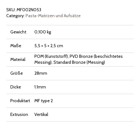
Menge
SKU:
MF002N053
Category:
Pasta-Matrizen und Aufsätze
Gewicht
0,100 kg
Maße
5,5 × 5 × 2,5 cm
POM (Kunststoff), PVD Bronze (beschichtetes
Material
Messing), Standard Bronze (Messing)
Größe
28mm
Dicke
1.1mm
Produktart
MF type 2
Extrusion
Vertikal