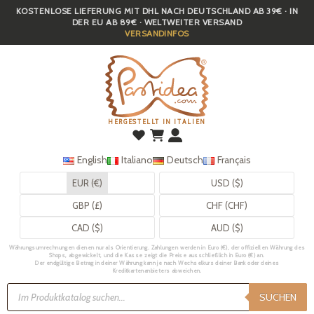
KOSTENLOSE LIEFERUNG MIT DHL NACH DEUTSCHLAND AB 39€ · IN
Skip
DER EU AB 89€ · WELTWEITER VERSAND
to
VERSANDINFOS
main
content
HERGESTELLT IN ITALIEN
English
Italiano
Deutsch
Français
EUR (€)
USD ($)
GBP (£)
CHF (CHF)
CAD ($)
AUD ($)
Währungsumrechnungen dienen nur als Orientierung. Zahlungen werden in Euro (€), der offiziellen Währung des
Shops, abgewickelt, und die Kasse zeigt die Preise ausschließlich in Euro (€) an.
Der endgültige Betrag in deiner Währung kann je nach Wechselkurs deiner Bank oder deines
Kreditkartenanbieters abweichen.
Products
search
SUCHEN