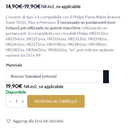
14,90€
-
19,90€
IVA incl., se applicabile
Fascia
di
L’inserto di tipo 2 è compatibile con il Philips Pasta Maker Avance,
prezzo:
Serie 7000, Plus e Premium.
È necessario un portainserti (non
da
incluso) per utilizzarlo su queste macchine.
Utilizzando un
portainserti, è compatibile con i modelli Philips HR2353/xx,
14,90€
HR2354/xx, HR2355/xx, HR2356/xx, HR2357/xx, HR2358/xx,
a
HR2365/xx, HR2375/xx, HR2378/xx, HR2380/xx, HR2381/xx,
19,90€
HR2382/xx, HR2660/xx, HR2665/xx. “xx” può indicare qualsiasi
numero tra 00 e 99.
Materiale
19,90€
IVA incl., se applicabile
Disponibile
Inserto
per
AGGIUNGI AL CARRELLO
la
pasta
[tipo
2]
Conchiglia
Aggiungi alla lista dei desideri
Rigata