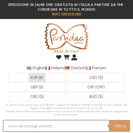
SPEDIZIONE IN 24/48 ORE GRATUITA IN ITALIA A PARTIRE DA 19€ ·
Skip
CONSEGNE IN TUTTO IL MONDO
to
INFO SPEDIZIONI
main
content
MADE IN ITALY
English
Italiano
Deutsch
Français
EUR (€)
USD ($)
GBP (£)
CHF (CHF)
CAD ($)
AUD ($)
Le conversioni di valuta sono solo indicative. I pagamenti vengono elaborati in Euro (€), la valuta ufficiale del
negozio, e la pagina di checkout mostrerà i prezzi solo in Euro (€).
L’importo finale nella tua valuta può variare in base al tasso di cambio applicato dalla tua banca o dal gestore
della carta di credito.
Ricerca
prodotti
CERCA