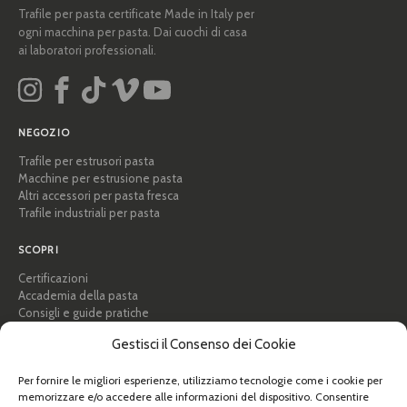
Trafile per pasta certificate Made in Italy per
ogni macchina per pasta. Dai cuochi di casa
ai laboratori professionali.
NEGOZIO
Trafile per estrusori pasta
Macchine per estrusione pasta
Altri accessori per pasta fresca
Trafile industriali per pasta
SCOPRI
Certificazioni
Accademia della pasta
Consigli e guide pratiche
Ricette
Gestisci il Consenso dei Cookie
Professionisti e B2B
Chi siamo
Per fornire le migliori esperienze, utilizziamo tecnologie come i cookie per
memorizzare e/o accedere alle informazioni del dispositivo. Consentire
AIUTO