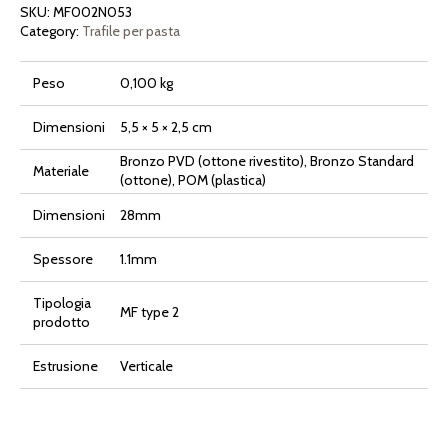
quantità
SKU:
MF002N053
Category:
Trafile per pasta
Peso
0,100 kg
Dimensioni
5,5 × 5 × 2,5 cm
Bronzo PVD (ottone rivestito), Bronzo Standard
Materiale
(ottone), POM (plastica)
Dimensioni
28mm
Spessore
1.1mm
Tipologia
MF type 2
prodotto
Estrusione
Verticale