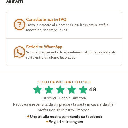
aiutarti.
Consulta le nostre FAQ
Trova le risposte alle domande più frequenti su trafile,
macchine, spedizioni e resi.
Scrivici su WhatsApp
Scrivici direttamente: ti risponderemo il prima possibile, di
solito entro un giorno lavorativo.
SCELTI DA MIGLIAIA DI CLIENTI
4.8
Trustpilot · Google · Amazon
Pastidea è recensita da chi prepara la pasta in casa e da chef
professionisti in tutto il mondo.
Unisciti alla nostra community su Facebook
Seguici su Instagram