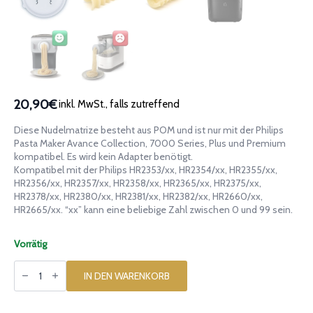
20,90€
inkl. MwSt., falls zutreffend
Diese Nudelmatrize besteht aus POM und ist nur mit der Philips
Pasta Maker Avance Collection, 7000 Series, Plus und Premium
kompatibel. Es wird kein Adapter benötigt.
Kompatibel mit der Philips HR2353/xx, HR2354/xx, HR2355/xx,
HR2356/xx, HR2357/xx, HR2358/xx, HR2365/xx, HR2375/xx,
HR2378/xx, HR2380/xx, HR2381/xx, HR2382/xx, HR2660/xx,
HR2665/xx. “xx” kann eine beliebige Zahl zwischen 0 und 99 sein.
Vorrätig
Matrize
aus
IN DEN WARENKORB
POM
Teigspäne
Trucioli