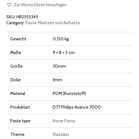
für
Philips
Zur Wunschliste hinzufügen
Pasta
Maker
SKU:
HR2355345
Avance
und
Category:
Pasta-Matrizen und Aufsätze
Serie
7000
Menge
Gewicht
0,150 kg
Maße
9 × 8 × 5 cm
Größe
30mm
Dicke
1mm
Material
POM (Kunststoff)
Produktart
D77 Philips Avance 7000
Pasta type
Kurze Pasta
Theme
Klassiker