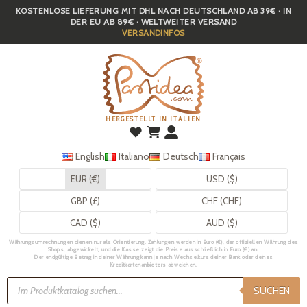
KOSTENLOSE LIEFERUNG MIT DHL NACH DEUTSCHLAND AB 39€ · IN
Skip
DER EU AB 89€ · WELTWEITER VERSAND
to
VERSANDINFOS
main
content
HERGESTELLT IN ITALIEN
English
Italiano
Deutsch
Français
EUR (€)
USD ($)
GBP (£)
CHF (CHF)
CAD ($)
AUD ($)
Währungsumrechnungen dienen nur als Orientierung. Zahlungen werden in Euro (€), der offiziellen Währung des
Shops, abgewickelt, und die Kasse zeigt die Preise ausschließlich in Euro (€) an.
Der endgültige Betrag in deiner Währung kann je nach Wechselkurs deiner Bank oder deines
Kreditkartenanbieters abweichen.
Products
search
SUCHEN