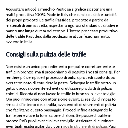
Acquistare articoli a marchio Pastidea significa sostenere una
realtà produttiva 100% Made in Italy che cura la qualità e l’unicità
dei propri prodotti. Le trafile Pastidea, prodotte a partire da
materiali di prima scelta, rispettano rigorosi standard qualitativi e
hanno una lunga durata nel tempo. L’intero processo produttivo
delle trafile Pastidea, dalla produzione al confezionamento,
avviene in Italia.
Consigli sulla pulizia delle trafile
Non esiste un unico procedimento per pulire correttamente le
trafile in bronzo, ma ti proponiamo di seguito i nostri consigli. Per
rendere più semplice il processo di pulizia procedi subito dopo
aver terminato di estrudere la pasta. Sciacqua le trafile sotto un
getto d’acqua corrente ed evita di utilizzare prodotti di pulizia
chimici. Ricorda di non lavare le trafile in bronzo in lavastoviglie.
Ora puoi rimuovere con attenzione eventuali residui d’impasto
rimasti all’interno della trafila, avvalendoti di strumenti di pulizia
che facilitano questo passaggio. Procedi infine asciugando le
trafile per evitare la formazione di aloni. Se possiedi trafile in
bronzo PVD puoi lavarle in lavastoviglie. Assicurati di eliminare
eventuali residui aiutandoti con i
nostri strumenti di pulizia.
Puoi