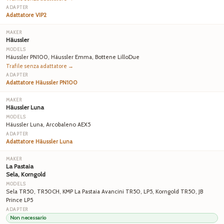
Adattatore VIP2
Häussler
Häussler PN100, Häussler Emma, Bottene LilloDue
Trafile senza adattatore →
Adattatore Häussler PN100
Häussler Luna
Häussler Luna, Arcobaleno AEX5
Adattatore Häussler Luna
La Pastaia
Sela, Korngold
Sela TR50, TR50CH, KMP La Pastaia Avancini TR50, LP5, Korngold TR50, JB
Prince LP5
Non necessario