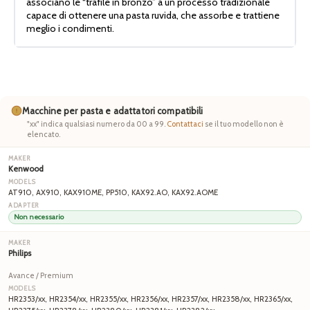
associano le “trafile in bronzo” a un processo tradizionale
capace di ottenere una pasta ruvida, che assorbe e trattiene
meglio i condimenti.
Macchine per pasta e adattatori compatibili
"xx" indica qualsiasi numero da 00 a 99.
Contattaci
se il tuo modello non è
elencato.
Kenwood
AT910, AX910, KAX910ME, PP510, KAX92.AO, KAX92.AOME
Non necessario
Philips
Avance / Premium
HR2353/xx, HR2354/xx, HR2355/xx, HR2356/xx, HR2357/xx, HR2358/xx, HR2365/xx,