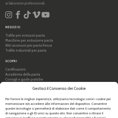
ai laboratori professionali.
NEGOZIO
Trafile per estrusori pasta
Macchine per estrusione pasta
Altri accessori per pasta fresca
Trafile industriali per pasta
SCOPRI
Certificazioni
Accademia della pasta
Consigli e guide pratiche
Ricette
Gestisci il Consenso dei Cookie
Professionisti e B2B
Chi siamo
Per fornire le migliori esperienze, utilizziamo tecnologie come i cookie per
memorizzare e/o accedere alle informazioni del dispositivo. Consentire
AIUTO
queste tecnologie ci permetterà di elaborare dati come il comportamento
FAQ e supporto
di navigazione o gli ID unici su questo sito. Non consentire o ritirare il
consenso può influire negativamente su alcune funzionalità e funzioni.