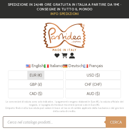
SPEDIZIONE IN 24/48 ORE GRATUITA IN ITALIA A PARTIRE DA 19€ ·
Skip
CONSEGNE IN TUTTO IL MONDO
to
INFO SPEDIZIONI
main
content
MADE IN ITALY
English
Italiano
Deutsch
Français
EUR (€)
USD ($)
GBP (£)
CHF (CHF)
CAD ($)
AUD ($)
Le conversioni di valuta sono solo indicative. I pagamenti vengono elaborati in Euro (€), la valuta ufficiale del
negozio, e la pagina di checkout mostrerà i prezzi solo in Euro (€).
L’importo finale nella tua valuta può variare in base al tasso di cambio applicato dalla tua banca o dal gestore
della carta di credito.
Ricerca
prodotti
CERCA