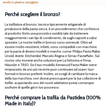
Anello in plastica consigliato
Perché scegliere il bronzo?
La trafilatura al bronzo, tecnica tipicamente artigianale di
produzione della pasta secca, è un procedimento che conferisce
al prodotto finito una porosità e ruvidità tale da trattenere
maggiormente i vari tipi di condimento, da sughi saporiti a salse
speziate. Le nostre trafile in bronzo sono universali. Oltre ad
essere molto resistenti, infatti, sono compatibili con macchine
per la pasta di diversi modelli e marche, come: Philips Pasta Maker,
Unold, Ariete, KitchenAid, Marcato Regina e Simac PastaMatic. Sul
nostro sito troverai anche soluzioni per La Fattorina e Fimar,
Häussler e TR50. Se il tuo modello Kenwood Pasta Maker viene
rimpiazzato da uno più recente puoi continuare ad usare i tuoi
formati in bronzo preferiti. Inoltre, se scegli di cambiare la marca
della tua macchina, non dovrai preoccuparti per la tua collezione di
trafile: acquistando uno dei nostri adattatori potrai comunque
usufruire di quelle già in tuo possesso.
Perché comprare la trafila da Pastidea (100%
Made in Italy)?