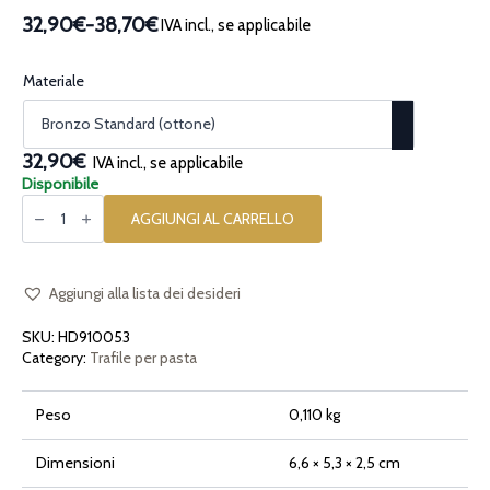
32,90€
-
38,70€
IVA incl., se applicabile
Fascia
di
prezzo:
Materiale
da
32,90€
a
32,90€
IVA incl., se applicabile
38,70€
Disponibile
Trafila
per
AGGIUNGI AL CARRELLO
pasta
in
bronzo
Shell
Conchiglia
Aggiungi alla lista dei desideri
quantità
SKU:
HD910053
Category:
Trafile per pasta
Peso
0,110 kg
Dimensioni
6,6 × 5,3 × 2,5 cm