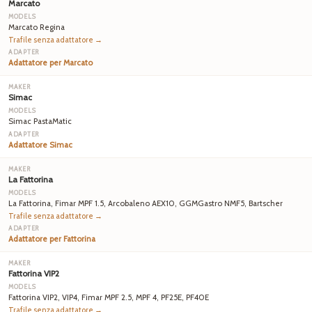
Marcato
Marcato Regina
Trafile senza adattatore →
Adattatore per Marcato
Simac
Simac PastaMatic
Adattatore Simac
La Fattorina
La Fattorina, Fimar MPF 1.5, Arcobaleno AEX10, GGMGastro NMF5, Bartscher
Trafile senza adattatore →
Adattatore per Fattorina
Fattorina VIP2
Fattorina VIP2, VIP4, Fimar MPF 2.5, MPF 4, PF25E, PF40E
Trafile senza adattatore →