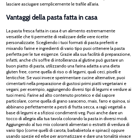
lasciare asciugare semplicemente le trafile all’aria.
Vantaggi della pasta fatta in casa
La pasta fresca fatta in casa è un alimento estremamente
versatile che ti permette di realizzare delle vere ricette
personalizzate. Scegliendo i tuoi formati di pasta preferiti e
mixando farine e ingredienti di vario tipo puoi ottenere la pasta
perfetta per le tue esigenze. Grazie alla sua facilità di preparazione,
infatti, anche chi soffre di intolleranza al glutine può gustare un
buon piatto di pasta, utilizzando una farina adatta a una dieta
gluten free, come quella di riso o di legumi, quali ceci, piselli e
lenticchie. Se vuoi invece sperimentare cucine alternative, puoi
cimentarti nella preparazione di gustosi primi piatti vegetariani e
vegani, per esempio, aggiungendo diversi tipi di legumi e verdure ai
tuoi menù. Farine ad alto contenuto proteico e dal sapore
particolare, come quella di grano saraceno, mais, farro e quinoa, si
abbinano perfettamente a pesti di frutta secca, a ragù vegetali a
base di legumi e a sfiziosi condimenti veg. Puoi anche dare un
tocco di allegria alla tua tavola colorando la pasta in diversi modi.
Aggiungendo al tuo mix coloranti alimentari o estratti di verdura di
vario tipo (come quelli di carota, barbabietola e spinaci) oppure
usando spezie ed erbe per aromatizzare e dare una tonalità vivace