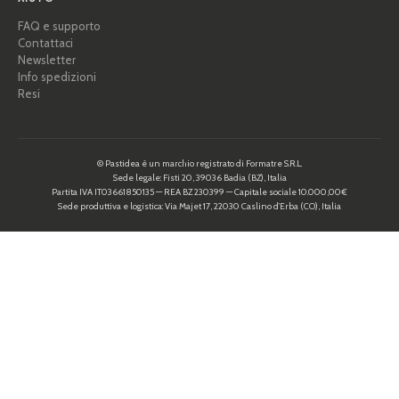
FAQ e supporto
Contattaci
Newsletter
Info spedizioni
Resi
© Pastidea è un marchio registrato di Formatre S.R.L.
Sede legale: Fisti 20, 39036 Badia (BZ), Italia
Partita IVA IT03661850135 — REA BZ 230399 — Capitale sociale 10.000,00€
Sede produttiva e logistica: Via Majet 17, 22030 Caslino d’Erba (CO), Italia