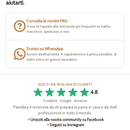
aiutarti.
Consulta le nostre FAQ
Trova le risposte alle domande più frequenti su trafile,
macchine, spedizioni e resi.
Scrivici su WhatsApp
Scrivici direttamente: ti risponderemo il prima possibile, di
solito entro un giorno lavorativo.
SCELTI DA MIGLIAIA DI CLIENTI
4.8
Trustpilot · Google · Amazon
Pastidea è recensita da chi prepara la pasta in casa e da chef
professionisti in tutto il mondo.
Unisciti alla nostra community su Facebook
Seguici su Instagram