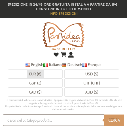
SPEDIZIONE IN 24/48 ORE GRATUITA IN ITALIA A PARTIRE DA 19€ ·
Skip
CONSEGNE IN TUTTO IL MONDO
to
INFO SPEDIZIONI
main
content
MADE IN ITALY
English
Italiano
Deutsch
Français
EUR (€)
USD ($)
GBP (£)
CHF (CHF)
CAD ($)
AUD ($)
Le conversioni di valuta sono solo indicative. I pagamenti vengono elaborati in Euro (€), la valuta ufficiale del
negozio, e la pagina di checkout mostrerà i prezzi solo in Euro (€).
L’importo finale nella tua valuta può variare in base al tasso di cambio applicato dalla tua banca o dal gestore
della carta di credito.
Ricerca
prodotti
CERCA