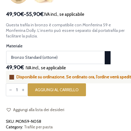
49,90€
-
55,90€
IVA incl., se applicabile
Fascia
di
Questa trafila in bronzo è compatibile con Monferrina 59 e
prezzo:
Monferrina Dolly. L’inserto può essere separato dal portatrafila per
da
facilitare la pulizia.
49,90€
Materiale
a
55,90€
49,90€
IVA incl., se applicabile
Disponibile su ordinazione. Se ordinato ora, l’ordine verrà spedit
Trafila
assemblata
AGGIUNGI AL CARRELLO
in
bronzo
Tagliatelle
8mm
compatibile
Aggiungi alla lista dei desideri
con
Monferrina
SKU:
MON59-N058
59
e
Category:
Trafile per pasta
Monferrina