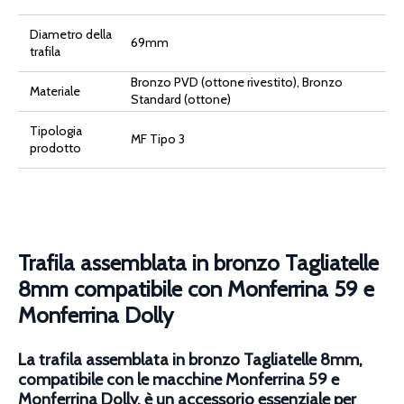
Dolly
quantità
Diametro della
69mm
trafila
Bronzo PVD (ottone rivestito), Bronzo
Materiale
Standard (ottone)
Tipologia
MF Tipo 3
prodotto
Trafila assemblata in bronzo Tagliatelle
8mm compatibile con Monferrina 59 e
Monferrina Dolly
La trafila assemblata in bronzo Tagliatelle 8mm,
compatibile con le macchine Monferrina 59 e
Monferrina Dolly, è un accessorio essenziale per