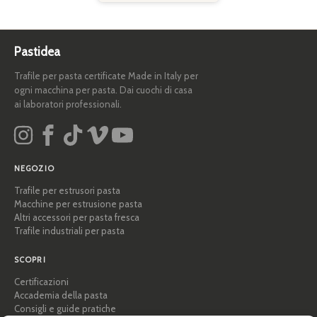
Pastidea
Trafile per pasta certificate Made in Italy per
ogni macchina per pasta. Dai cuochi di casa
ai laboratori professionali.
NEGOZIO
Trafile per estrusori pasta
Macchine per estrusione pasta
Altri accessori per pasta fresca
Trafile industriali per pasta
SCOPRI
Certificazioni
Accademia della pasta
Consigli e guide pratiche