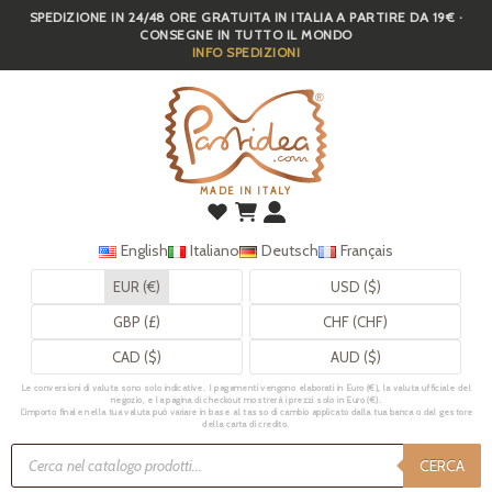
SPEDIZIONE IN 24/48 ORE GRATUITA IN ITALIA A PARTIRE DA 19€ ·
Skip
CONSEGNE IN TUTTO IL MONDO
to
INFO SPEDIZIONI
main
content
MADE IN ITALY
English
Italiano
Deutsch
Français
EUR (€)
USD ($)
GBP (£)
CHF (CHF)
CAD ($)
AUD ($)
Le conversioni di valuta sono solo indicative. I pagamenti vengono elaborati in Euro (€), la valuta ufficiale del
negozio, e la pagina di checkout mostrerà i prezzi solo in Euro (€).
L’importo finale nella tua valuta può variare in base al tasso di cambio applicato dalla tua banca o dal gestore
della carta di credito.
Ricerca
prodotti
CERCA