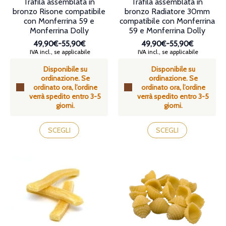
Trafila assemblata in
Trafila assemblata in
bronzo Risone compatibile
bronzo Radiatore 30mm
con Monferrina 59 e
compatibile con Monferrina
Monferrina Dolly
59 e Monferrina Dolly
49,90€
-
55,90€
49,90€
-
55,90€
Fascia
Fascia
IVA incl., se applicabile
IVA incl., se applicabile
di
di
Disponibile su
Disponibile su
prezzo:
prezzo:
ordinazione. Se
ordinazione. Se
da
da
ordinato ora, l’ordine
ordinato ora, l’ordine
49,90€
49,90€
verrà spedito entro 3-5
verrà spedito entro 3-5
a
a
giorni.
giorni.
55,90€
55,90€
Questo
Questo
prodotto
prodotto
SCEGLI
SCEGLI
ha
ha
più
più
varianti.
varianti.
Le
Le
opzioni
opzioni
possono
possono
essere
essere
scelte
scelte
nella
nella
pagina
pagina