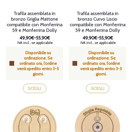
del
prodotto
prodotto
Trafila assemblata in
Trafila assemblata in
bronzo Griglia Mattone
bronzo Curvo Liscio
compatibile con Monferrina
compatibile con Monferrina
59 e Monferrina Dolly
59 e Monferrina Dolly
49,90€
-
55,90€
49,90€
-
55,90€
Fascia
Fascia
IVA incl., se applicabile
IVA incl., se applicabile
di
di
Disponibile su
Disponibile su
prezzo:
prezzo:
ordinazione. Se
ordinazione. Se
da
da
ordinato ora, l’ordine
ordinato ora, l’ordine
49,90€
49,90€
verrà spedito entro 3-5
verrà spedito entro 3-5
a
a
giorni.
giorni.
55,90€
55,90€
Questo
Questo
prodotto
prodotto
SCEGLI
SCEGLI
ha
ha
più
più
varianti.
varianti.
Le
Le
opzioni
opzioni
possono
possono
essere
essere