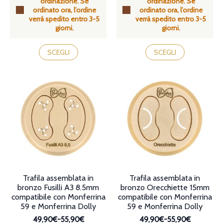
ordinazione. Se
ordinazione. Se
da
da
ordinato ora, l’ordine
ordinato ora, l’ordine
49,90€
49,90€
verrà spedito entro 3-5
verrà spedito entro 3-5
a
a
giorni.
giorni.
55,90€
55,90€
Questo
Questo
prodotto
prodotto
SCEGLI
SCEGLI
ha
ha
più
più
varianti.
varianti.
Le
Le
opzioni
opzioni
possono
possono
essere
essere
scelte
scelte
nella
nella
pagina
pagina
del
del
prodotto
prodotto
Trafila assemblata in
Trafila assemblata in
bronzo Fusilli A3 8.5mm
bronzo Orecchiette 15mm
compatibile con Monferrina
compatibile con Monferrina
59 e Monferrina Dolly
59 e Monferrina Dolly
49,90€
-
55,90€
49,90€
-
55,90€