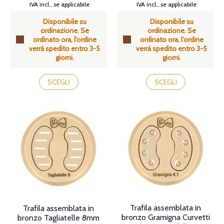
Fascia
Fascia
IVA incl., se applicabile
IVA incl., se applicabile
di
di
Disponibile su
Disponibile su
prezzo:
prezzo:
ordinazione. Se
ordinazione. Se
da
da
ordinato ora, l’ordine
ordinato ora, l’ordine
49,90€
49,90€
verrà spedito entro 3-5
verrà spedito entro 3-5
a
a
giorni.
giorni.
55,90€
55,90€
Questo
Questo
prodotto
prodotto
SCEGLI
SCEGLI
ha
ha
più
più
varianti.
varianti.
Le
Le
opzioni
opzioni
possono
possono
essere
essere
scelte
scelte
nella
nella
pagina
pagina
del
del
prodotto
prodotto
Trafila assemblata in
Trafila assemblata in
bronzo Gramigna Curvetti
bronzo Tagliatelle 8mm