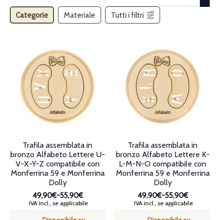
Categorie
Materiale
Tutti i filtri
Trafila assemblata in
Trafila assemblata in
bronzo Alfabeto Lettere U-
bronzo Alfabeto Lettere K-
V-X-Y-Z compatibile con
L-M-N-O compatibile con
Monferrina 59 e Monferrina
Monferrina 59 e Monferrina
Dolly
Dolly
49,90€
-
55,90€
49,90€
-
55,90€
Fascia
Fascia
IVA incl., se applicabile
IVA incl., se applicabile
di
di