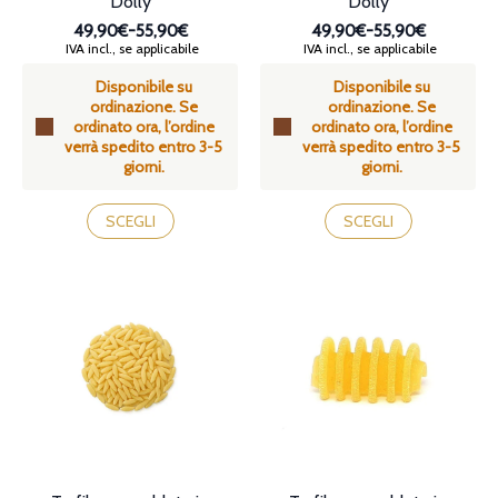
Dolly
Dolly
49,90€
-
55,90€
49,90€
-
55,90€
Fascia
Fascia
IVA incl., se applicabile
IVA incl., se applicabile
di
di
Disponibile su
Disponibile su
prezzo:
prezzo:
ordinazione. Se
ordinazione. Se
da
da
ordinato ora, l’ordine
ordinato ora, l’ordine
49,90€
49,90€
verrà spedito entro 3-5
verrà spedito entro 3-5
a
a
giorni.
giorni.
55,90€
55,90€
Questo
Questo
prodotto
prodotto
SCEGLI
SCEGLI
ha
ha
più
più
varianti.
varianti.
Le
Le
opzioni
opzioni
possono
possono
essere
essere
scelte
scelte
nella
nella
pagina
pagina
del
del
prodotto
prodotto