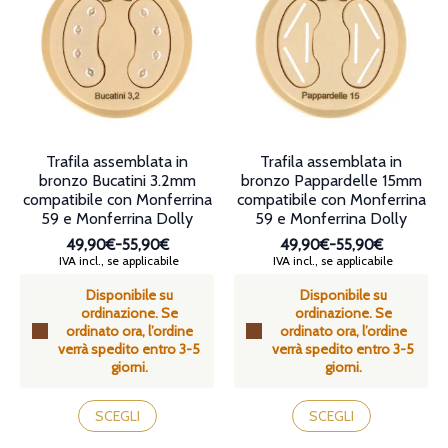
possono
opzioni
essere
possono
scelte
essere
nella
scelte
pagina
nella
del
pagina
prodotto
del
prodotto
Trafila assemblata in
Trafila assemblata in
bronzo Bucatini 3.2mm
bronzo Pappardelle 15mm
compatibile con Monferrina
compatibile con Monferrina
59 e Monferrina Dolly
59 e Monferrina Dolly
49,90€
-
55,90€
49,90€
-
55,90€
Fascia
Fascia
IVA incl., se applicabile
IVA incl., se applicabile
di
di
Disponibile su
Disponibile su
prezzo:
prezzo:
ordinazione. Se
ordinazione. Se
da
da
ordinato ora, l’ordine
ordinato ora, l’ordine
49,90€
49,90€
verrà spedito entro 3-5
verrà spedito entro 3-5
a
a
giorni.
giorni.
55,90€
55,90€
Questo
Questo
prodotto
prodotto
SCEGLI
SCEGLI
ha
ha