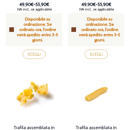
49,90€
-
55,90€
49,90€
-
55,90€
Fascia
Fascia
IVA incl., se applicabile
IVA incl., se applicabile
di
di
Disponibile su
Disponibile su
prezzo:
prezzo:
ordinazione. Se
ordinazione. Se
da
da
ordinato ora, l’ordine
ordinato ora, l’ordine
49,90€
49,90€
verrà spedito entro 3-5
verrà spedito entro 3-5
a
a
giorni.
giorni.
55,90€
55,90€
Questo
Questo
prodotto
prodotto
SCEGLI
SCEGLI
ha
ha
più
più
varianti.
varianti.
Le
Le
opzioni
opzioni
possono
possono
essere
essere
scelte
scelte
nella
nella
pagina
pagina
del
del
prodotto
prodotto
Trafila assemblata in
Trafila assemblata in