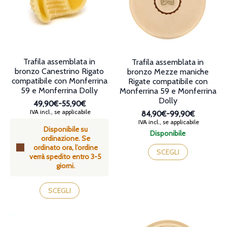
essere
essere
scelte
scelte
nella
nella
pagina
pagina
del
del
prodotto
prodotto
Trafila assemblata in
Trafila assemblata in
bronzo Canestrino Rigato
bronzo Mezze maniche
compatibile con Monferrina
Rigate compatibile con
59 e Monferrina Dolly
Monferrina 59 e Monferrina
Dolly
49,90€
-
55,90€
Fascia
IVA incl., se applicabile
84,90€
-
99,90€
di
Fascia
IVA incl., se applicabile
Disponibile su
prezzo:
di
Disponibile
ordinazione. Se
da
prezzo:
Questo
ordinato ora, l’ordine
49,90€
da
prodotto
SCEGLI
verrà spedito entro 3-5
a
84,90€
ha
giorni.
55,90€
a
più
99,90€
varianti.
Questo
Le
prodotto
SCEGLI
opzioni
ha
possono
più
essere
varianti.