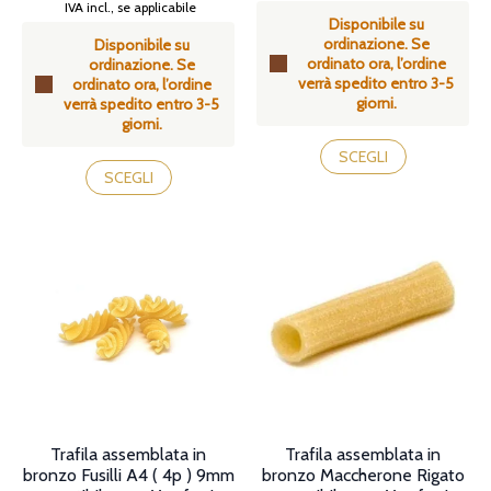
di
Fascia
IVA incl., se applicabile
Disponibile su
prezzo:
di
ordinazione. Se
da
Disponibile su
prezzo:
ordinato ora, l’ordine
49,90€
ordinazione. Se
da
verrà spedito entro 3-5
a
ordinato ora, l’ordine
49,90€
giorni.
55,90€
verrà spedito entro 3-5
a
giorni.
55,90€
Questo
Questo
prodotto
SCEGLI
prodotto
ha
SCEGLI
ha
più
più
varianti.
varianti.
Le
Le
opzioni
opzioni
possono
possono
essere
essere
scelte
scelte
nella
nella
pagina
pagina
del
del
prodotto
prodotto
Trafila assemblata in
Trafila assemblata in
bronzo Fusilli A4 ( 4p ) 9mm
bronzo Maccherone Rigato