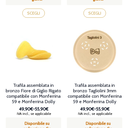
Questo
Questo
prodotto
prodotto
SCEGLI
SCEGLI
ha
ha
più
più
varianti.
varianti.
Le
Le
opzioni
opzioni
possono
possono
essere
essere
scelte
scelte
nella
nella
pagina
pagina
del
del
prodotto
prodotto
Trafila assemblata in
Trafila assemblata in
bronzo Fiore di Giglio Rigato
bronzo Tagliolini 3mm
compatibile con Monferrina
compatibile con Monferrina
59 e Monferrina Dolly
59 e Monferrina Dolly
49,90€
-
55,90€
49,90€
-
55,90€
Fascia
Fascia
IVA incl., se applicabile
IVA incl., se applicabile
di
di
Disponibile su
Disponibile su
prezzo:
prezzo: