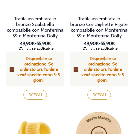
del
del
prodotto
prodotto
Trafila assemblata in
Trafila assemblata in
bronzo Scialatiello
bronzo Conchigliette Rigate
compatibile con Monferrina
compatibile con Monferrina
59 e Monferrina Dolly
59 e Monferrina Dolly
49,90€
-
55,90€
49,90€
-
55,90€
Fascia
Fascia
IVA incl., se applicabile
IVA incl., se applicabile
di
di
Disponibile su
Disponibile su
prezzo:
prezzo:
ordinazione. Se
ordinazione. Se
da
da
ordinato ora, l’ordine
ordinato ora, l’ordine
49,90€
49,90€
verrà spedito entro 3-5
verrà spedito entro 3-5
a
a
giorni.
giorni.
55,90€
55,90€
Questo
Questo
prodotto
prodotto
SCEGLI
SCEGLI
ha
ha
più
più
varianti.
varianti.
Le
Le
opzioni
opzioni
possono
possono