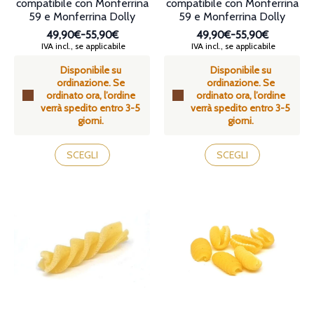
compatibile con Monferrina
compatibile con Monferrina
59 e Monferrina Dolly
59 e Monferrina Dolly
49,90€
-
55,90€
49,90€
-
55,90€
Fascia
Fascia
IVA incl., se applicabile
IVA incl., se applicabile
di
di
Disponibile su
Disponibile su
prezzo:
prezzo:
ordinazione. Se
ordinazione. Se
da
da
ordinato ora, l’ordine
ordinato ora, l’ordine
49,90€
49,90€
verrà spedito entro 3-5
verrà spedito entro 3-5
a
a
giorni.
giorni.
55,90€
55,90€
Questo
Questo
prodotto
prodotto
SCEGLI
SCEGLI
ha
ha
più
più
varianti.
varianti.
Le
Le
opzioni
opzioni
possono
possono
essere
essere
scelte
scelte
nella
nella
pagina
pagina
del
del
prodotto
prodotto