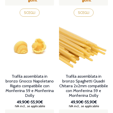
giorni.
giorni.
55,90€
55,90€
Questo
Questo
prodotto
prodotto
SCEGLI
SCEGLI
ha
ha
più
più
varianti.
varianti.
Le
Le
opzioni
opzioni
possono
possono
essere
essere
scelte
scelte
nella
nella
pagina
pagina
del
del
prodotto
prodotto
Trafila assemblata in
Trafila assemblata in
bronzo Gnocco Napoletano
bronzo Spaghetti Quadri
Rigato compatibile con
Chitarra 2x2mm compatibile
Monferrina 59 e Monferrina
con Monferrina 59 e
Dolly
Monferrina Dolly
49,90€
-
55,90€
49,90€
-
55,90€
Fascia
Fascia
IVA incl., se applicabile
IVA incl., se applicabile
di
di