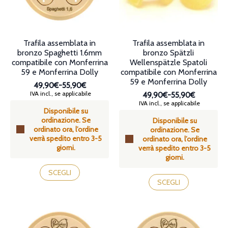
nella
nella
pagina
pagina
del
del
prodotto
prodotto
Trafila assemblata in
Trafila assemblata in
bronzo Spaghetti 1.6mm
bronzo Spätzli
compatibile con Monferrina
Wellenspätzle Spatoli
59 e Monferrina Dolly
compatibile con Monferrina
59 e Monferrina Dolly
49,90€
-
55,90€
Fascia
IVA incl., se applicabile
49,90€
-
55,90€
di
Fascia
IVA incl., se applicabile
Disponibile su
prezzo:
di
ordinazione. Se
da
Disponibile su
prezzo:
ordinato ora, l’ordine
49,90€
ordinazione. Se
da
verrà spedito entro 3-5
a
ordinato ora, l’ordine
49,90€
giorni.
55,90€
verrà spedito entro 3-5
a
giorni.
55,90€
Questo
prodotto
Questo
SCEGLI
ha
prodotto
SCEGLI
più
ha
varianti.
più
Le
varianti.
opzioni
Le