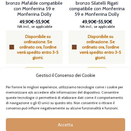
bronzo Mafalde compatibile
bronzo Silatelli Rigati
con Monferrina 59 e
compatibile con Monferrina
Monferrina Dolly
59 e Monferrina Dolly
49,90€
-
55,90€
49,90€
-
55,90€
Fascia
Fascia
IVA incl., se applicabile
IVA incl., se applicabile
di
di
Disponibile su
Disponibile su
prezzo:
prezzo:
ordinazione. Se
ordinazione. Se
da
da
ordinato ora, l’ordine
ordinato ora, l’ordine
49,90€
49,90€
verrà spedito entro 3-5
verrà spedito entro 3-5
a
a
giorni.
giorni.
55,90€
55,90€
Questo
Questo
prodotto
prodotto
SCEGLI
SCEGLI
Gestisci il Consenso dei Cookie
ha
ha
più
più
Per fornire le migliori esperienze, utilizziamo tecnologie come i cookie per
varianti.
varianti.
memorizzare e/o accedere alle informazioni del dispositivo. Consentire
Le
Le
queste tecnologie ci permetterà di elaborare dati come il comportamento
opzioni
opzioni
di navigazione o gli ID unici su questo sito. Non consentire o ritirare il
possono
possono
consenso può influire negativamente su alcune funzionalità e funzioni.
essere
essere
scelte
scelte
nella
nella
Accetta
pagina
pagina