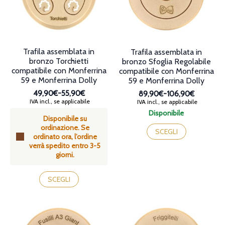
scelte
scelte
nella
nella
pagina
pagina
del
del
prodotto
prodotto
Trafila assemblata in
Trafila assemblata in
bronzo Torchietti
bronzo Sfoglia Regolabile
compatibile con Monferrina
compatibile con Monferrina
59 e Monferrina Dolly
59 e Monferrina Dolly
49,90€
-
55,90€
89,90€
-
106,90€
Fascia
Fascia
IVA incl., se applicabile
IVA incl., se applicabile
di
di
Disponibile
Disponibile su
prezzo:
prezzo:
Questo
ordinazione. Se
da
da
prodotto
SCEGLI
ordinato ora, l’ordine
49,90€
89,90€
ha
verrà spedito entro 3-5
a
a
più
giorni.
55,90€
106,90€
varianti.
Le
Questo
opzioni
prodotto
SCEGLI
possono
ha
essere
più
scelte
varianti.
nella
Le