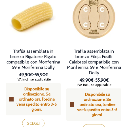
scelte
Le
nella
opzioni
pagina
possono
del
essere
prodotto
scelte
nella
pagina
del
prodotto
Trafila assemblata in
Trafila assemblata in
bronzo Rigatone Rigato
bronzo Fileja Fusilli
compatibile con Monferrina
Calabresi compatibile con
59 e Monferrina Dolly
Monferrina 59 e Monferrina
Dolly
49,90€
-
55,90€
Fascia
IVA incl., se applicabile
49,90€
-
55,90€
di
Fascia
IVA incl., se applicabile
Disponibile su
prezzo:
di
ordinazione. Se
da
Disponibile su
prezzo:
ordinato ora, l’ordine
49,90€
ordinazione. Se
da
verrà spedito entro 3-5
a
ordinato ora, l’ordine
49,90€
giorni.
55,90€
verrà spedito entro 3-5
a
giorni.
55,90€
Questo
prodotto
Questo
SCEGLI