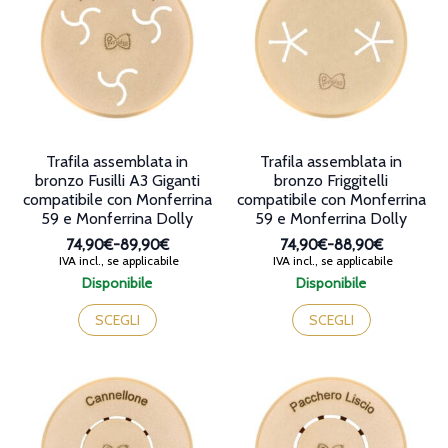
pagina
opzioni
del
possono
prodotto
essere
scelte
nella
pagina
del
prodotto
Trafila assemblata in
Trafila assemblata in
bronzo Fusilli A3 Giganti
bronzo Friggitelli
compatibile con Monferrina
compatibile con Monferrina
59 e Monferrina Dolly
59 e Monferrina Dolly
74,90€
-
89,90€
74,90€
-
88,90€
Fascia
Fascia
IVA incl., se applicabile
IVA incl., se applicabile
di
di
Disponibile
Disponibile
prezzo:
prezzo:
Questo
Questo
da
da
prodotto
prodotto
SCEGLI
SCEGLI
74,90€
74,90€
ha
ha
a
a
più
più
89,90€
88,90€
varianti.
varianti.
Le
Le
opzioni
opzioni
possono
possono