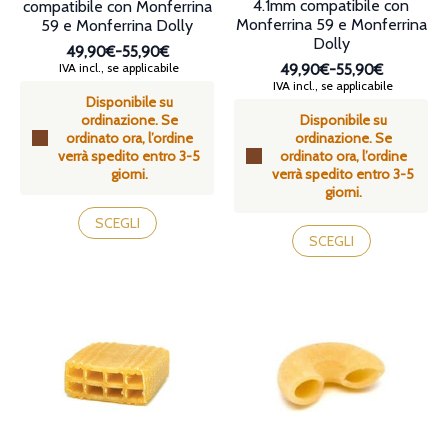
4.1mm compatibile con
compatibile con Monferrina
Monferrina 59 e Monferrina
59 e Monferrina Dolly
Dolly
49,90€
-
55,90€
Fascia
IVA incl., se applicabile
49,90€
-
55,90€
Fascia
di
IVA incl., se applicabile
Disponibile su
di
prezzo:
Disponibile su
ordinazione. Se
prezzo:
da
ordinazione. Se
ordinato ora, l’ordine
da
49,90€
ordinato ora, l’ordine
verrà spedito entro 3-5
49,90€
a
verrà spedito entro 3-5
giorni.
a
55,90€
giorni.
55,90€
Questo
Questo
prodotto
SCEGLI
prodotto
SCEGLI
ha
ha
più
più
varianti.
varianti.
Le
Le
opzioni
opzioni
possono
possono
essere
essere
scelte
scelte
nella
nella
pagina
pagina
del