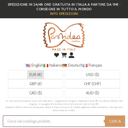
SPEDIZIONE IN 24/48 ORE GRATUITA IN ITALIA A PARTIRE DA 19€ ·
Skip
CONSEGNE IN TUTTO IL MONDO
to
INFO SPEDIZIONI
main
content
MADE IN ITALY
English
Italiano
Deutsch
Français
EUR (€)
USD ($)
GBP (£)
CHF (CHF)
CAD ($)
AUD ($)
Le conversioni di valuta sono solo indicative. I pagamenti vengono elaborati in Euro (€), la valuta ufficiale del
negozio, e la pagina di checkout mostrerà i prezzi solo in Euro (€).
L’importo finale nella tua valuta può variare in base al tasso di cambio applicato dalla tua banca o dal gestore
della carta di credito.
Ricerca
prodotti
CERCA