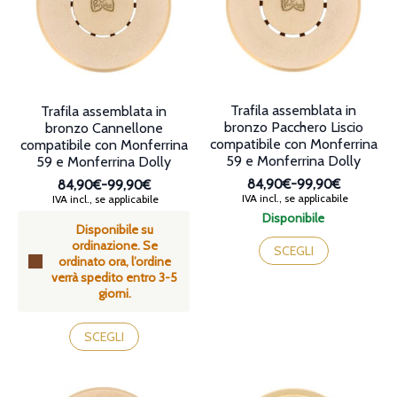
essere
essere
scelte
scelte
nella
nella
pagina
pagina
del
del
prodotto
prodotto
Trafila assemblata in
Trafila assemblata in
bronzo Pacchero Liscio
bronzo Cannellone
compatibile con Monferrina
compatibile con Monferrina
59 e Monferrina Dolly
59 e Monferrina Dolly
84,90€
-
99,90€
84,90€
-
99,90€
Fascia
Fascia
IVA incl., se applicabile
IVA incl., se applicabile
di
di
Disponibile
prezzo:
Disponibile su
prezzo:
Questo
da
ordinazione. Se
da
prodotto
SCEGLI
84,90€
ordinato ora, l’ordine
84,90€
ha
a
verrà spedito entro 3-5
a
più
99,90€
giorni.
99,90€
varianti.
Le
Questo
opzioni
prodotto
SCEGLI
possono
ha
essere
più
scelte
varianti.