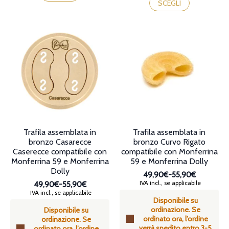
ha
prodotto
SCEGLI
più
ha
varianti.
più
Le
varianti.
opzioni
Le
possono
opzioni
essere
possono
scelte
essere
nella
scelte
pagina
nella
del
pagina
prodotto
del
prodotto
Trafila assemblata in
Trafila assemblata in
bronzo Casarecce
bronzo Curvo Rigato
Caserecce compatibile con
compatibile con Monferrina
Monferrina 59 e Monferrina
59 e Monferrina Dolly
Dolly
49,90€
-
55,90€
Fascia
IVA incl., se applicabile
49,90€
-
55,90€
di
Fascia
IVA incl., se applicabile
Disponibile su
prezzo:
di
ordinazione. Se
da
Disponibile su
prezzo:
ordinato ora, l’ordine
49,90€
ordinazione. Se
da
verrà spedito entro 3-5
a
ordinato ora, l’ordine
49,90€