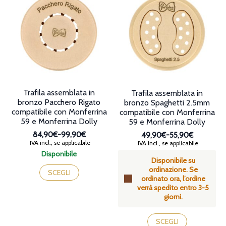
nella
Le
pagina
opzioni
del
possono
prodotto
essere
scelte
nella
pagina
del
prodotto
Trafila assemblata in
Trafila assemblata in
bronzo Pacchero Rigato
bronzo Spaghetti 2.5mm
compatibile con Monferrina
compatibile con Monferrina
59 e Monferrina Dolly
59 e Monferrina Dolly
84,90€
-
99,90€
49,90€
-
55,90€
Fascia
Fascia
IVA incl., se applicabile
IVA incl., se applicabile
di
di
Disponibile
prezzo:
Disponibile su
prezzo:
Questo
da
ordinazione. Se
da
prodotto
SCEGLI
84,90€
ordinato ora, l’ordine
49,90€
ha
a
verrà spedito entro 3-5
a
più
99,90€
giorni.
55,90€
varianti.
Le
Questo
opzioni
prodotto
SCEGLI