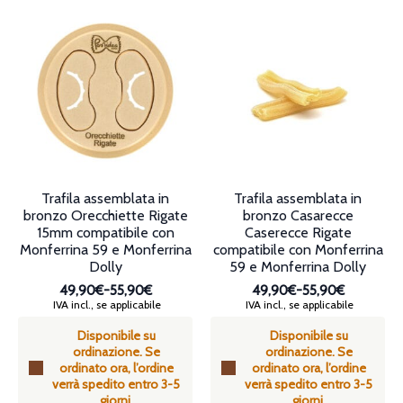
più
più
varianti.
varianti.
Le
Le
opzioni
opzioni
possono
possono
essere
essere
scelte
scelte
nella
nella
pagina
pagina
del
del
prodotto
prodotto
Trafila assemblata in
Trafila assemblata in
bronzo Orecchiette Rigate
bronzo Casarecce
15mm compatibile con
Caserecce Rigate
Monferrina 59 e Monferrina
compatibile con Monferrina
Dolly
59 e Monferrina Dolly
49,90€
-
55,90€
49,90€
-
55,90€
Fascia
Fascia
IVA incl., se applicabile
IVA incl., se applicabile
di
di
Disponibile su
Disponibile su
prezzo:
prezzo:
ordinazione. Se
ordinazione. Se
da
da
ordinato ora, l’ordine
ordinato ora, l’ordine
49,90€
49,90€
verrà spedito entro 3-5
verrà spedito entro 3-5
a
a
giorni.
giorni.
55,90€
55,90€