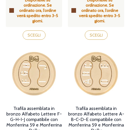
Disponibile su
Disponibile su
prezzo:
prezzo:
ordinazione. Se
ordinazione. Se
da
da
ordinato ora, l’ordine
ordinato ora, l’ordine
49,90€
49,90€
verrà spedito entro 3-5
verrà spedito entro 3-5
a
a
giorni.
giorni.
55,90€
55,90€
Questo
Questo
prodotto
prodotto
SCEGLI
SCEGLI
ha
ha
più
più
varianti.
varianti.
Le
Le
opzioni
opzioni
possono
possono
essere
essere
scelte
scelte
nella
nella
pagina
pagina
del
del
prodotto
prodotto
Trafila assemblata in
Trafila assemblata in
bronzo Alfabeto Lettere F-
bronzo Alfabeto Lettere A-
G-H-I-J compatibile con
B-C-D-E compatibile con
Monferrina 59 e Monferrina
Monferrina 59 e Monferrina