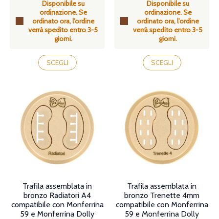
Disponibile su
Disponibile su
prezzo:
prezzo:
ordinazione. Se
ordinazione. Se
da
da
ordinato ora, l’ordine
ordinato ora, l’ordine
49,90€
49,90€
verrà spedito entro 3-5
verrà spedito entro 3-5
a
a
giorni.
giorni.
55,90€
55,90€
Questo
Questo
prodotto
prodotto
SCEGLI
SCEGLI
ha
ha
più
più
varianti.
varianti.
Le
Le
opzioni
opzioni
possono
possono
essere
essere
scelte
scelte
nella
nella
pagina
pagina
del
del
prodotto
prodotto
Trafila assemblata in
Trafila assemblata in
bronzo Radiatori A4
bronzo Trenette 4mm
compatibile con Monferrina
compatibile con Monferrina
59 e Monferrina Dolly
59 e Monferrina Dolly