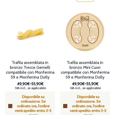
possono
ha
essere
più
scelte
varianti.
nella
Le
pagina
opzioni
del
possono
prodotto
essere
scelte
nella
pagina
del
prodotto
Trafila assemblata in
Trafila assemblata in
bronzo Trecce Gemelli
bronzo Mini Cuori
compatibile con Monferrina
compatibile con Monferrina
59 e Monferrina Dolly
59 e Monferrina Dolly
49,90€
-
55,90€
49,90€
-
55,90€
Fascia
Fascia
IVA incl., se applicabile
IVA incl., se applicabile
di
di
Disponibile su
Disponibile su
prezzo:
prezzo:
ordinazione. Se
ordinazione. Se
da
da
ordinato ora, l’ordine
ordinato ora, l’ordine
49,90€
49,90€
verrà spedito entro 3-5
verrà spedito entro 3-5
a
a