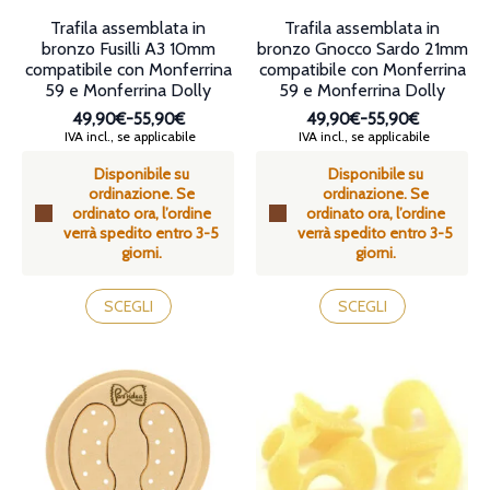
Trafila assemblata in
Trafila assemblata in
bronzo Fusilli A3 10mm
bronzo Gnocco Sardo 21mm
compatibile con Monferrina
compatibile con Monferrina
59 e Monferrina Dolly
59 e Monferrina Dolly
49,90€
-
55,90€
49,90€
-
55,90€
Fascia
Fascia
IVA incl., se applicabile
IVA incl., se applicabile
di
di
Disponibile su
Disponibile su
prezzo:
prezzo:
ordinazione. Se
ordinazione. Se
da
da
ordinato ora, l’ordine
ordinato ora, l’ordine
49,90€
49,90€
verrà spedito entro 3-5
verrà spedito entro 3-5
a
a
giorni.
giorni.
55,90€
55,90€
Questo
Questo
prodotto
prodotto
SCEGLI
SCEGLI
ha
ha
più
più
varianti.
varianti.
Le
Le
opzioni
opzioni
possono
possono
essere
essere
scelte
scelte