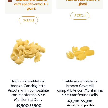
giorni.
55,90€
verrà spedito entro 3-5
a
giorni.
55,90€
Questo
Questo
prodotto
SCEGLI
prodotto
ha
SCEGLI
ha
più
più
varianti.
varianti.
Le
Le
opzioni
opzioni
possono
possono
essere
essere
scelte
scelte
nella
nella
pagina
pagina
del
del
prodotto
prodotto
Trafila assemblata in
Trafila assemblata in
bronzo Conchigliette
bronzo Cavatelli
Piccole 7mm compatibile
compatibile con Monferrina
con Monferrina 59 e
59 e Monferrina Dolly
Monferrina Dolly
49,90€
-
55,90€
Fascia
IVA incl., se applicabile
49,90€
-
55,90€