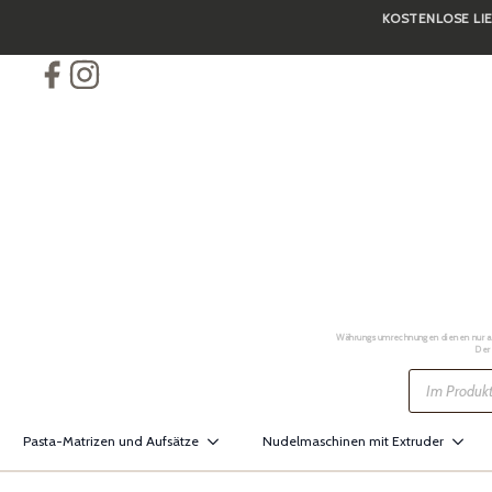
KOSTENLOSE LIE
Skip
to
main
content
Währungsumrechnungen dienen nur als 
Der
Products
search
Pasta-Matrizen und Aufsätze
Nudelmaschinen mit Extruder