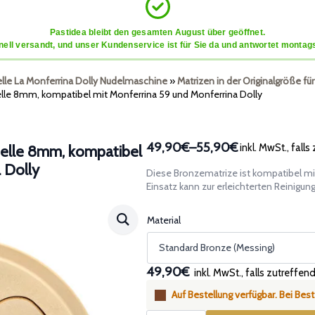
Pastidea bleibt den gesamten August über geöffnet.
ell versandt, und unser Kundenservice ist für Sie da und antwortet montags
lle La Monferrina Dolly Nudelmaschine
»
Matrizen in der Originalgröße f
elle 8mm, kompatibel mit Monferrina 59 und Monferrina Dolly
49,90€
–
55,90€
inkl. MwSt., falls
telle 8mm, kompatibel
Preisspanne:
 Dolly
49,90€
Diese Bronzematrize ist kompatibel mi
bis
Einsatz kann zur erleichterten Reinigu
55,90€
Material
49,90€
inkl. MwSt., falls zutreffen
Auf Bestellung verfügbar. Bei Bes
Montiertes