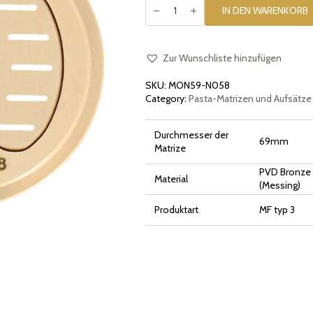
Bronzematrize
IN DEN WARENKORB
Tagliatelle
8mm,
kompatibel
mit
Monferrina
Zur Wunschliste hinzufügen
59
und
SKU:
MON59-N058
Monferrina
Dolly
Category:
Pasta-Matrizen und Aufsätze
Menge
Durchmesser der
69mm
Matrize
PVD Bronze 
Material
(Messing)
Produktart
MF typ 3