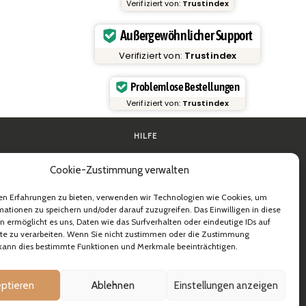
Verifiziert von:
Trustindex
Außergewöhnlicher Support
Verifiziert von:
Trustindex
Problemlose Bestellungen
Verifiziert von:
Trustindex
HILFE
en
FAQ & Support
Cookie-Zustimmung verwalten
ie
Kontakt
ktische Anleitungen
Newsletter
Versandinformationen
en Erfahrungen zu bieten, verwenden wir Technologien wie Cookies, um
& B2B
Rücksendungen
ationen zu speichern und/oder darauf zuzugreifen. Das Einwilligen in diese
 ermöglicht es uns, Daten wie das Surfverhalten oder eindeutige IDs auf
ite zu verarbeiten. Wenn Sie nicht zustimmen oder die Zustimmung
 kann dies bestimmte Funktionen und Merkmale beeinträchtigen.
ptieren
Ablehnen
Einstellungen anzeigen