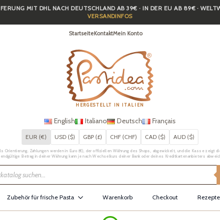
FERUNG MIT DHL NACH DEUTSCHLAND AB 39€ · IN DER EU AB 89€ · WEL
VERSANDINFOS
Startseite
Kontakt
Mein Konto
HERGESTELLT IN ITALIEN
English
Italiano
Deutsch
Français
EUR (€)
USD ($)
GBP (£)
CHF (CHF)
CAD ($)
AUD ($)
Orientierung. Zahlungen werden in Euro (€), der offiziellen Währung des Shops, abgewickelt, und die Kasse zeigt die 
 endgültige Betrag in deiner Währung kann je nach Wechselkurs deiner Bank oder deines Kreditkartenanbieters abweic
Zubehör für frische Pasta
Warenkorb
Checkout
Rezepte