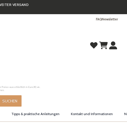
TWEITER VERSAND
FAQ
Newsletter
Preise ausschließlich in Euro (€) an.
hen.
SUCHEN
Tipps & praktische Anleitungen
Kontakt und Informationen
N