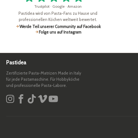
Trustpilot · Google · Amazon
Pastidea wird von Pasta-Fans zu Hause und
professionellen Köchen weltweit bewertet.
Werde Teil unserer Community auf Facebook
Folge uns auf Instagram
Pastidea
Zertifizierte Pasta-Matrizen Made in Italy
für jede Pastamaschine. Für Hobbyköche
und professionelle Pasta-Labore.