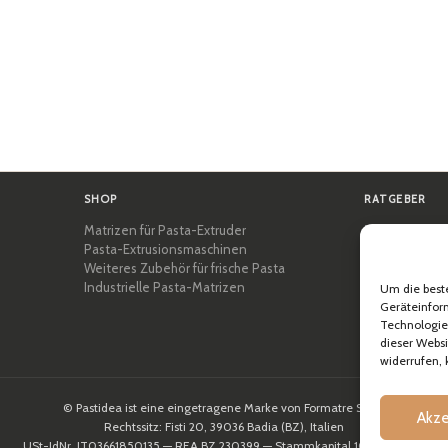
SHOP
RATGEBER
Matrizen für Pasta-Extruder
Zertifizierung
Pasta-Extrusionsmaschinen
Pasta-Akadem
Weiteres Zubehör für frische Pasta
Tipps und pra
Industrielle Pasta-Matrizen
Rezepte
Um die best
Professionell 
Geräteinform
Technologien
Über Pastidea
dieser Webs
widerrufen,
© Pastidea ist eine eingetragene Marke von Formatre S.R.L.
Akze
Rechtssitz: Fisti 20, 39036 Badia (BZ), Italien
USt-IdNr. IT03661850135 — REA BZ 230399 — Stammkapital 10.000,00€