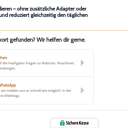
llieren – ohne zusätzliche Adapter oder
nd reduziert gleichzeitig den täglichen
rt gefunden? Wir helfen dir gerne.
ehen
f die häufigsten Fragen zu Matrizen, Maschinen,
sendungen.
 WhatsApp
– wir melden uns so schnell wie möglich, in der
nes Werktags.
Sichere Kasse