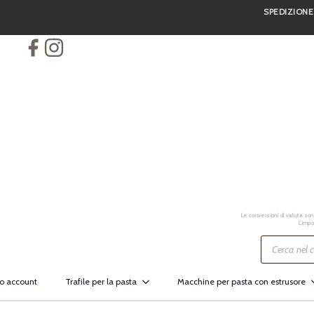
SPEDIZIONE
Skip
to
main
content
Le conversioni di valuta sono
L’impo
Ricerca
prodotti
io account
Trafile per la pasta
Macchine per pasta con estrusore