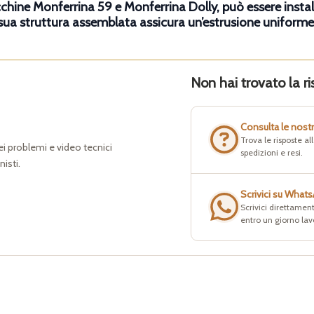
ine Monferrina 59 e Monferrina Dolly, può essere instal
sua struttura assemblata assicura un’estrusione uniforme 
Non hai trovato la ri
Consulta le nost
Trova le risposte a
dei problemi e video tecnici
spedizioni e resi.
nisti.
Scrivici su What
Scrivici direttament
entro un giorno lav