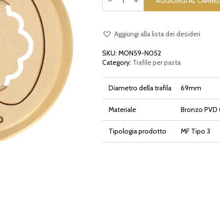
AGGIUNGI AL CARRE
in
bronzo
Gnocco
Napoletano
compatibile
Aggiungi alla lista dei desideri
con
Monferrina
SKU:
MON59-N052
59
e
Category:
Trafile per pasta
Monferrina
Dolly
quantità
Diametro della trafila
69mm
Materiale
Bronzo PVD (
Tipologia prodotto
MF Tipo 3