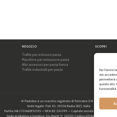
NEGOZIO
SCOPRI
Trafile per estrusori pasta
Certificazioni
Macchine per estrusione pasta
Accademia del
Altri accessori per pasta fresca
Consigli e gui
Trafile industriali per pasta
Ricette
Per fornire 
Professionisti
e/o accedere
permetterà d
Chi siamo
questo sito.
funzionalità 
© Pastidea è un marchio registrato di Formatre S.R.L.
A
Sede legale: Fisti 20, 39036 Badia (BZ), Italia
Partita IVA IT03661850135 — REA BZ 230399 — Capitale sociale 10.000,00€
Sede produttiva e logistica: Via Majet 17, 22030 Caslino d’Erba (CO), Italia