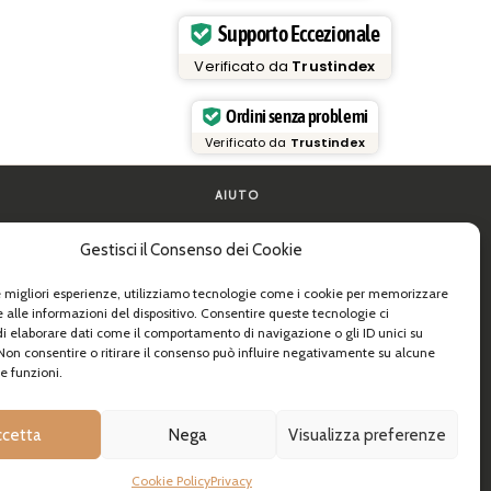
Supporto Eccezionale
Verificato da
Trustindex
Ordini senza problemi
Verificato da
Trustindex
AIUTO
FAQ e supporto
Gestisci il Consenso dei Cookie
la pasta
Contattaci
de pratiche
Newsletter
Info spedizioni
le migliori esperienze, utilizziamo tecnologie come i cookie per memorizzare
 e B2B
Resi
 alle informazioni del dispositivo. Consentire queste tecnologie ci
i elaborare dati come il comportamento di navigazione o gli ID unici su
 Non consentire o ritirare il consenso può influire negativamente su alcune
e funzioni.
ccetta
Nega
Visualizza preferenze
Cookie Policy
Privacy