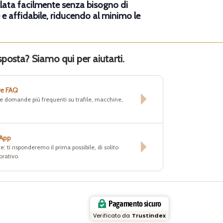
lata facilmente senza bisogno di
e affidabile, riducendo al minimo le
sposta? Siamo qui per aiutarti.
re FAQ
lle domande più frequenti su trafile, macchine,
sApp
e: ti risponderemo il prima possibile, di solito
orativo.
Pagamento sicuro
Verificato da
Trustindex