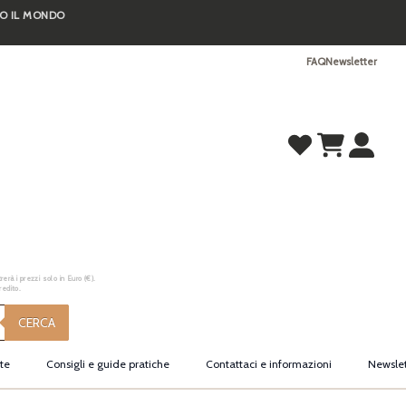
TO IL MONDO
FAQ
Newsletter
erà i prezzi solo in Euro (€).
redito.
CERCA
te
Consigli e guide pratiche
Contattaci e informazioni
Newslet