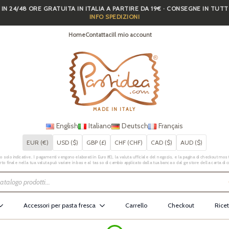
 IN 24/48 ORE GRATUITA IN ITALIA A PARTIRE DA 19€ · CONSEGNE IN TUT
INFO SPEDIZIONI
Home
Contattaci
Il mio account
MADE IN ITALY
English
Italiano
Deutsch
Français
EUR (€)
USD ($)
GBP (£)
CHF (CHF)
CAD ($)
AUD ($)
 solo indicative. I pagamenti vengono elaborati in Euro (€), la valuta ufficiale del negozio, e la pagina di checkout mostr
rto finale nella tua valuta può variare in base al tasso di cambio applicato dalla tua banca o dal gestore della carta di c
Accessori per pasta fresca
Carrello
Checkout
Ricet