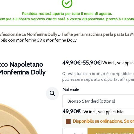
Pastidea resterà aperta per tutto il mese di agosto.
mpre e il nostro servizio clienti sarà a vostra disposizione, pronto a risponde
ofessionale La Monferrina Dolly
»
Trafile per la macchina per la pasta La 
le con Monferrina 59 e Monferrina Dolly
49,90€
-
55,90€
IVA incl., se applic
occo Napoletano
Fascia
Monferrina Dolly
di
Questa trafila in bronzo è compatibile 
prezzo:
può essere separato dal portatrafila per f
da
Materiale
49,90€
a
55,90€
49,90€
IVA incl., se applicabile
Disponibile su ordinazione. Se ord
Trafila
assemblata