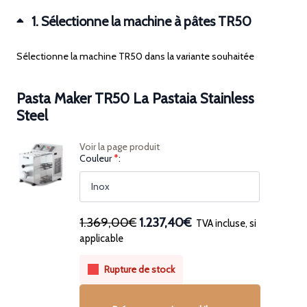
1
Sélectionne la machine à pâtes TR50
Sélectionne la machine TR50 dans la variante souhaitée
Pasta Maker TR50 La Pastaia Stainless
Steel
Voir la page produit
(pour
Couleur
*
Pasta
Maker
TR50
La
Pastaia
Stainless
Le
Le
1.369,00€
1.237,40€
TVA incluse, si
Steel)
prix
prix
applicable
initial
actuel
était :
est :
Rupture de stock
1.369,00€.
1.237,40€.