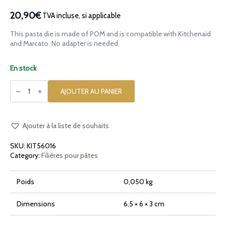
20,90€
TVA incluse, si applicable
This pasta die is made of POM and is compatible with Kitchenaid
and Marcato. No adapter is needed.
En stock
quantité
de
AJOUTER AU PANIER
Filière
en
POM
Spaghetti
Quadri
Ajouter à la liste de souhaits
2x2
pour
SKU:
KIT56016
Kitchenaid
Category:
Filières pour pâtes
Poids
0,050 kg
Dimensions
6,5 × 6 × 3 cm