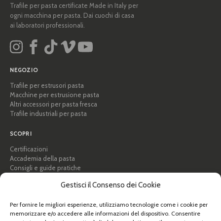
Trafile per pasta certificate Made in Italy per
ogni macchina per pasta. Dai cuochi di casa
ai laboratori professionali.
NEGOZIO
Trafile per estrusori pasta
Macchine per estrusione pasta
Altri accessori per pasta fresca
Trafile industriali per pasta
SCOPRI
Certificazioni
Accademia della pasta
Consigli e guide pratiche
Ricette
Gestisci il Consenso dei Cookie
Professionisti e B2B
Chi siamo
Per fornire le migliori esperienze, utilizziamo tecnologie come i cookie per
memorizzare e/o accedere alle informazioni del dispositivo. Consentire
AIUTO