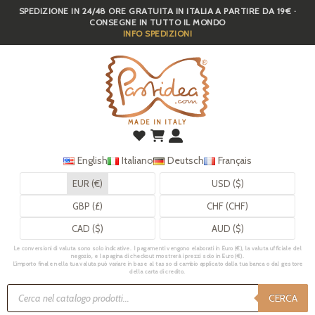
SPEDIZIONE IN 24/48 ORE GRATUITA IN ITALIA A PARTIRE DA 19€ ·
Skip
CONSEGNE IN TUTTO IL MONDO
to
INFO SPEDIZIONI
main
content
MADE IN ITALY
English
Italiano
Deutsch
Français
EUR (€)
USD ($)
GBP (£)
CHF (CHF)
CAD ($)
AUD ($)
Le conversioni di valuta sono solo indicative. I pagamenti vengono elaborati in Euro (€), la valuta ufficiale del
negozio, e la pagina di checkout mostrerà i prezzi solo in Euro (€).
L’importo finale nella tua valuta può variare in base al tasso di cambio applicato dalla tua banca o dal gestore
della carta di credito.
Ricerca
prodotti
CERCA