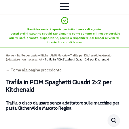
Pastidea resterà aperta per tutto il mese di agosto.
I vostri ordini saranno spediti rapidamente come sempre e il nostro servizio
clienti sarà a vostra disposizione, pronto a rispondere dal lunedì al venerdì
durante l’orario di lavoro.
Home
»
Trafile per pasta
»
KitchenAid & Marcato
»
Trafile per KitchenAid e Marcato
(adattatore non necessario)
»
Trafila in POM Spaghetti Quadri 2×2 per Kitchenaid
← Torna alla pagina precedente
Trafila in POM Spaghetti Quadri 2×2 per
Kitchenaid
Trafila o disco da usare senza adattatore sulle macchine per
pasta KitchenAid e Marcato Regina