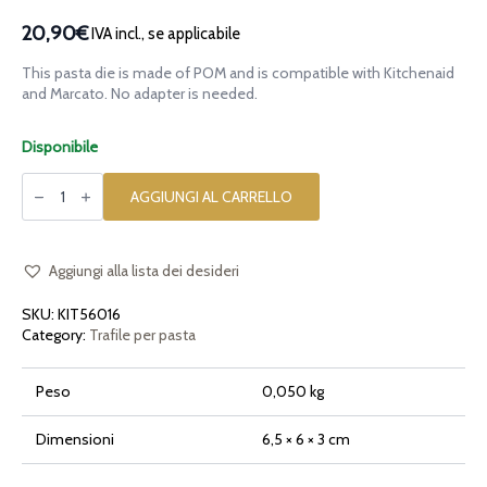
20,90€
IVA incl., se applicabile
This pasta die is made of POM and is compatible with Kitchenaid
and Marcato. No adapter is needed.
Disponibile
Trafila
in
AGGIUNGI AL CARRELLO
POM
Spaghetti
Quadri
2x2
per
Aggiungi alla lista dei desideri
Kitchenaid
quantità
SKU:
KIT56016
Category:
Trafile per pasta
Peso
0,050 kg
Dimensioni
6,5 × 6 × 3 cm