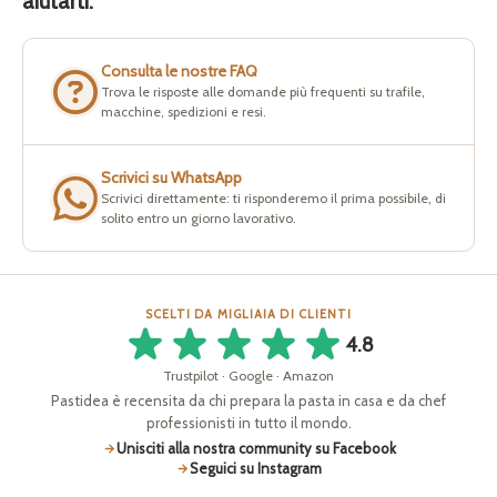
aiutarti.
Consulta le nostre FAQ
Trova le risposte alle domande più frequenti su trafile,
macchine, spedizioni e resi.
Scrivici su WhatsApp
Scrivici direttamente: ti risponderemo il prima possibile, di
solito entro un giorno lavorativo.
SCELTI DA MIGLIAIA DI CLIENTI
4.8
Trustpilot · Google · Amazon
Pastidea è recensita da chi prepara la pasta in casa e da chef
professionisti in tutto il mondo.
Unisciti alla nostra community su Facebook
Seguici su Instagram