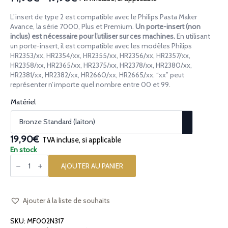
Plage
de
L’insert de type 2 est compatible avec le Philips Pasta Maker
prix :
Avance, la série 7000, Plus et Premium.
Un porte-insert (non
14,90€
inclus) est nécessaire pour l’utiliser sur ces machines.
En utilisant
un porte-insert, il est compatible avec les modèles Philips
à
HR2353/xx, HR2354/xx, HR2355/xx, HR2356/xx, HR2357/xx,
19,90€
HR2358/xx, HR2365/xx, HR2375/xx, HR2378/xx, HR2380/xx,
HR2381/xx, HR2382/xx, HR2660/xx, HR2665/xx. “xx” peut
représenter n’importe quel nombre entre 00 et 99.
Matériel
19,90€
TVA incluse, si applicable
En stock
quantité
de
AJOUTER AU PANIER
Insert
pour
pâtes
[type
2]
Ajouter à la liste de souhaits
Fusilli
A3
SKU:
MF002N317
Rayé