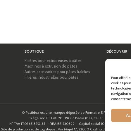
BOUTIQUE
DÉCOUVRIR
Filières pour extrudeuses à pâtes
Certifications
Machines à extrusion de pâtes
Académie des
Autres accessoires pour pâtes fraîches
Conseils et gu
Filières industrielles pour pâtes
Recettes
Pour offrir l
Professionnel
cookies pour
technologies
À propos de P
navigation ou
consentement
© Pastidea est une marque déposée de Formatre S.R.L.
Ac
Siège social : Fisti 20, 39036 Badia (BZ), Italie
N° TVA IT03661850135 — REA BZ 230399 — Capital social 10.000,00€
Site de production et de logistique : Via Majet 17, 22030 Caslino d’Erba (CO), Italie