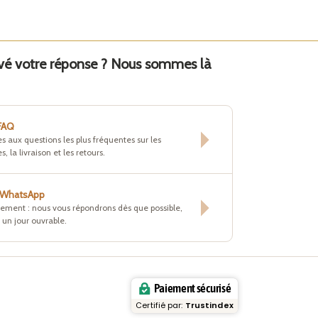
uvé votre réponse ? Nous sommes là
 FAQ
s aux questions les plus fréquentes sur les
s, la livraison et les retours.
r WhatsApp
tement : nous vous répondrons dès que possible,
un jour ouvrable.
Paiement sécurisé
Certifié par:
Trustindex