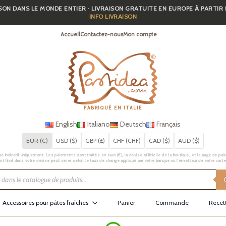
SON DANS LE MONDE ENTIER · LIVRAISON GRATUITE EN EUROPE À PARTIR
INFO LIVRAISON
Accueil
Contactez-nous
Mon compte
FABRIQUÉ EN ITALIE
English
Italiano
Deutsch
Français
EUR (€)
USD ($)
GBP (£)
CHF (CHF)
CAD ($)
AUD ($)
e indicatif uniquement. Les paiements sont traités en euro (€), la devise officielle de la boutique, et la page de pai
t final dans votre devise peut varier selon le taux de change appliqué par votre banque ou l’émetteur de votre carte
Accessoires pour pâtes fraîches
Panier
Commande
Recet