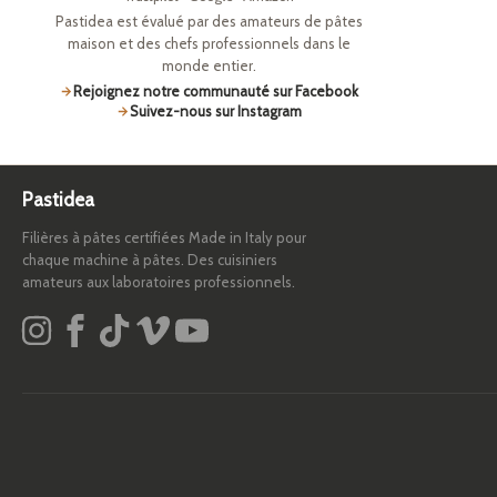
Pastidea est évalué par des amateurs de pâtes
maison et des chefs professionnels dans le
monde entier.
Rejoignez notre communauté sur Facebook
Suivez-nous sur Instagram
Pastidea
Filières à pâtes certifiées Made in Italy pour
chaque machine à pâtes. Des cuisiniers
amateurs aux laboratoires professionnels.