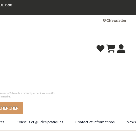
 DE 89€
FAQ
Newsletter
ement affichera les prix uniquement en euro (€).
 bancaire.
CHERCHER
tes
Conseils et guides pratiques
Contact et informations
Newsl