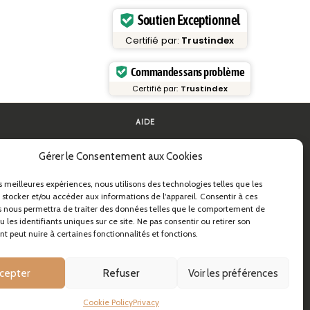
Soutien Exceptionnel
Certifié par:
Trustindex
Commandes sans problème
Certifié par:
Trustindex
AIDE
FAQ et assistance
Gérer le Consentement aux Cookies
 pâtes
Contactez-nous
ides pratiques
Newsletter
Infos livraison
es meilleures expériences, nous utilisons des technologies telles que les
s & B2B
Retours
 stocker et/ou accéder aux informations de l'appareil. Consentir à ces
 nous permettra de traiter des données telles que le comportement de
astidea
 les identifiants uniques sur ce site. Ne pas consentir ou retirer son
 peut nuire à certaines fonctionnalités et fonctions.
cepter
Refuser
Voir les préférences
Cookie Policy
Privacy