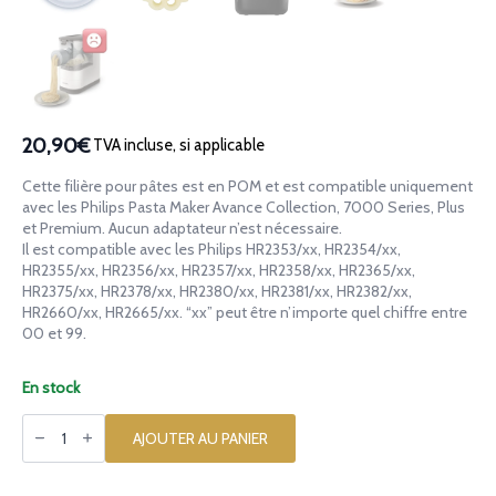
20,90€
TVA incluse, si applicable
Cette filière pour pâtes est en POM et est compatible uniquement
avec les Philips Pasta Maker Avance Collection, 7000 Series, Plus
et Premium. Aucun adaptateur n’est nécessaire.
Il est compatible avec les Philips HR2353/xx, HR2354/xx,
HR2355/xx, HR2356/xx, HR2357/xx, HR2358/xx, HR2365/xx,
HR2375/xx, HR2378/xx, HR2380/xx, HR2381/xx, HR2382/xx,
HR2660/xx, HR2665/xx. “xx” peut être n’importe quel chiffre entre
00 et 99.
En stock
quantité
de
AJOUTER AU PANIER
Filière
en
POM