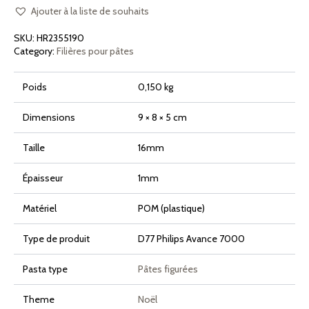
Avent
Noel
Ajouter à la liste de souhaits
pour
Philips
SKU:
HR2355190
Pasta
Maker
Category:
Filières pour pâtes
Avance
et
7000
Poids
0,150 kg
Series
Dimensions
9 × 8 × 5 cm
Taille
16mm
Épaisseur
1mm
Matériel
POM (plastique)
Type de produit
D77 Philips Avance 7000
Pasta type
Pâtes figurées
Theme
Noël