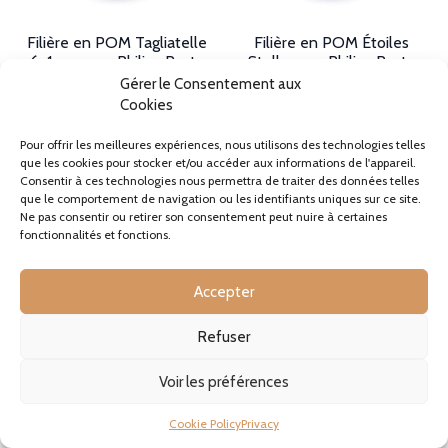
Filière en POM Tagliatelle
Filière en POM Étoiles
6x1mm pour Philips Pasta
Stelle pour Philips Pasta
Maker Avance et 7000
Maker Avance et 7000
Gérer le Consentement aux
Series
Series
Cookies
20,90€
20,90€
TVA incluse, si applicable
TVA incluse, si applicable
Pour offrir les meilleures expériences, nous utilisons des technologies telles
En stock
En stock
que les cookies pour stocker et/ou accéder aux informations de l'appareil.
Consentir à ces technologies nous permettra de traiter des données telles
VOIR
VOIR
que le comportement de navigation ou les identifiants uniques sur ce site.
Ne pas consentir ou retirer son consentement peut nuire à certaines
fonctionnalités et fonctions.
Accepter
Refuser
Voir les préférences
Cookie Policy
Privacy
Filière en POM Fleur Rose
Filière en POM Coeurs