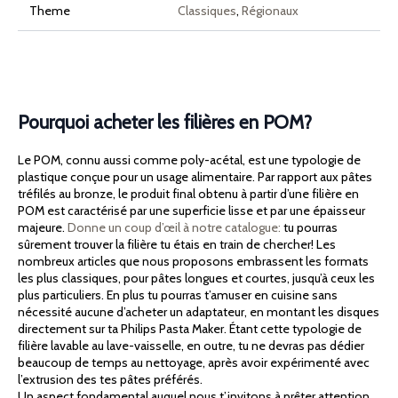
Theme
Classiques
,
Régionaux
Pourquoi acheter les filières en POM?
Le POM, connu aussi comme poly-acétal, est une typologie de
plastique conçue pour un usage alimentaire. Par rapport aux pâtes
tréfilés au bronze, le produit final obtenu à partir d’une filière en
POM est caractérisé par une superficie lisse et par une épaisseur
majeure.
Donne un coup d’œil à notre catalogue:
tu pourras
sûrement trouver la filière tu étais en train de chercher! Les
nombreux articles que nous proposons embrassent les formats
les plus classiques, pour pâtes longues et courtes, jusqu’à ceux les
plus particuliers. En plus tu pourras t’amuser en cuisine sans
nécessité aucune d’acheter un adaptateur, en montant les disques
directement sur ta Philips Pasta Maker. Étant cette typologie de
filière lavable au lave-vaisselle, en outre, tu ne devras pas dédier
beaucoup de temps au nettoyage, après avoir expérimenté avec
l’extrusion des tes pâtes préférés.
Un aspect fondamental auquel nous t’invitons à prêter attention