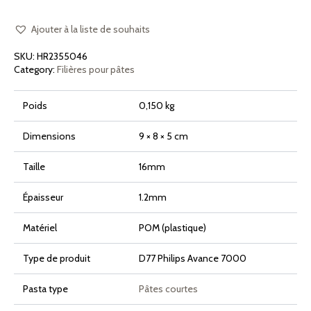
POM
Gnocchi
Napoletani
Ajouter à la liste de souhaits
Small
Piccoli
SKU:
HR2355046
pour
Philips
Category:
Filières pour pâtes
Pasta
Maker
Avance
Poids
0,150 kg
et
7000
Series
Dimensions
9 × 8 × 5 cm
Taille
16mm
Épaisseur
1.2mm
Matériel
POM (plastique)
Type de produit
D77 Philips Avance 7000
Pasta type
Pâtes courtes