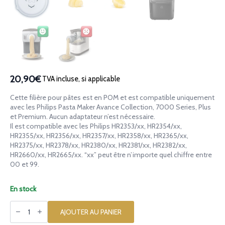
20,90€
TVA incluse, si applicable
Cette filière pour pâtes est en POM et est compatible uniquement
avec les Philips Pasta Maker Avance Collection, 7000 Series, Plus
et Premium. Aucun adaptateur n’est nécessaire.
Il est compatible avec les Philips HR2353/xx, HR2354/xx,
HR2355/xx, HR2356/xx, HR2357/xx, HR2358/xx, HR2365/xx,
HR2375/xx, HR2378/xx, HR2380/xx, HR2381/xx, HR2382/xx,
HR2660/xx, HR2665/xx. “xx” peut être n’importe quel chiffre entre
00 et 99.
En stock
quantité
de
AJOUTER AU PANIER
Filière
en