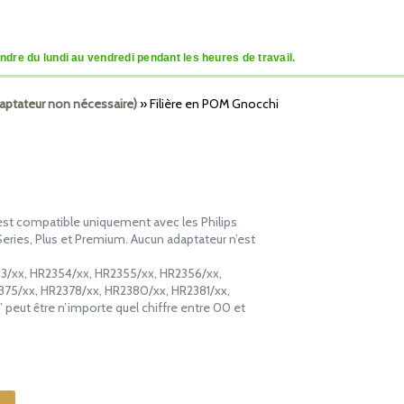
dre du lundi au vendredi pendant les heures de travail.
aptateur non nécessaire)
»
Filière en POM Gnocchi
 est compatible uniquement avec les Philips
ries, Plus et Premium. Aucun adaptateur n’est
353/xx, HR2354/xx, HR2355/xx, HR2356/xx,
375/xx, HR2378/xx, HR2380/xx, HR2381/xx,
peut être n’importe quel chiffre entre 00 et