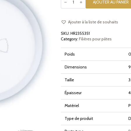
de
AJOUTER AU PANIER
Filière
en
POM
Gnocchi
de
Ajouter à la liste de souhaits
Pommes
de
SKU:
HR2355351
Terre
Gnocchi
Category:
Filières pour pâtes
di
Patate
35mm
Poids
0
pour
Philips
Pasta
Maker
Dimensions
9
Avance
et
7000
Taille
Series
Épaisseur
Matériel
P
Type de produit
D