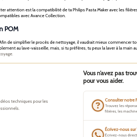
r attention est la compatibilité de ta Philips Pasta Maker avec les filièr
ompatibles avec Avance Collection.
 en POM
fin de simplifier le procès de nettoyage, il vaudrait mieux commencer tout
ment au lave-vaisseille, mais, si tu préfères, tu peux la laver à la main aus
toyage.
Vous n’avez pas tro
pour vous aider.
Consulter notre
idéos techniques pour les
Trouvez les réponse
essionnels.
filières, les machine
Écrivez-nous su
Écrivez-nous direc