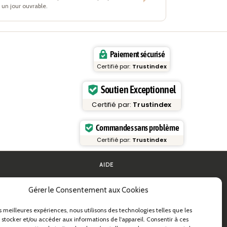
un jour ouvrable.
Paiement sécurisé
Certifié par:
Trustindex
Soutien Exceptionnel
Certifié par:
Trustindex
Commandes sans problème
Certifié par:
Trustindex
AIDE
FAQ et assistance
Gérer le Consentement aux Cookies
 pâtes
Contactez-nous
ides pratiques
Newsletter
Infos livraison
es meilleures expériences, nous utilisons des technologies telles que les
s & B2B
Retours
 stocker et/ou accéder aux informations de l'appareil. Consentir à ces