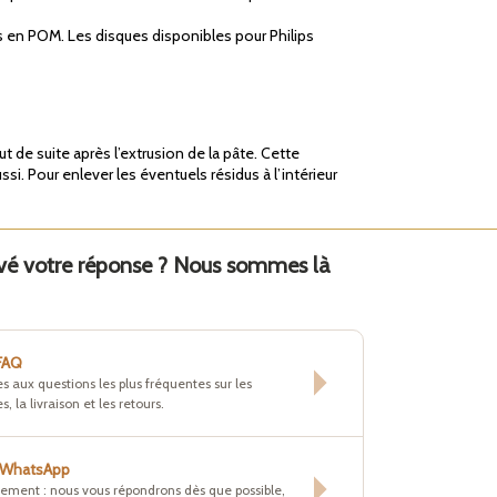
es en POM. Les disques disponibles pour Philips
 de suite après l’extrusion de la pâte. Cette
si. Pour enlever les éventuels résidus à l’intérieur
uvé votre réponse ? Nous sommes là
 FAQ
s aux questions les plus fréquentes sur les
s, la livraison et les retours.
r WhatsApp
tement : nous vous répondrons dès que possible,