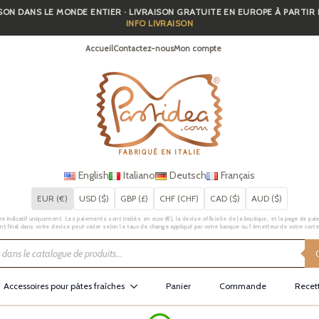
SON DANS LE MONDE ENTIER · LIVRAISON GRATUITE EN EUROPE À PARTIR
INFO LIVRAISON
Accueil
Contactez-nous
Mon compte
FABRIQUÉ EN ITALIE
English
Italiano
Deutsch
Français
EUR (€)
USD ($)
GBP (£)
CHF (CHF)
CAD ($)
AUD ($)
e indicatif uniquement. Les paiements sont traités en euro (€), la devise officielle de la boutique, et la page de pai
t final dans votre devise peut varier selon le taux de change appliqué par votre banque ou l’émetteur de votre carte
Accessoires pour pâtes fraîches
Panier
Commande
Recet