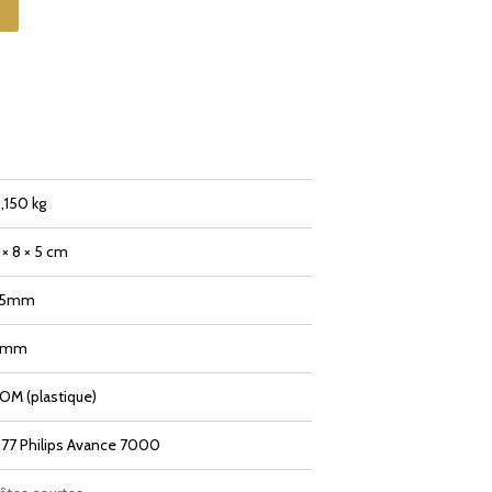
,150 kg
 × 8 × 5 cm
35mm
4mm
OM (plastique)
77 Philips Avance 7000