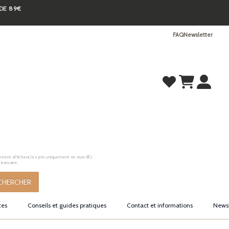
 DE 89€
FAQ
Newsletter
ement affichera les prix uniquement en euro (€).
 bancaire.
CHERCHER
tes
Conseils et guides pratiques
Contact et informations
Newsl