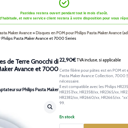
Pastidea restera ouvert pendant tout le mois d’août.
tude, et notre service client restera à votre disposition pour vous répon
Pasta Maker Avance
»
Disques en POM pour Philips Pasta Maker Avance (ad
Philips Pasta Maker Avance et 7000 Series
22,90€
TVA incluse, si applicable
s de Terre Gnocchi di
 Maker Avance et 7000
Cette filière pour pâtes est en POM et
Pasta Maker Avance Collection, 7000 Se
nécessaire.
Il est compatible avec les Philips HR2
aptateur sur Philips Pasta Maker
HR2357/xx, HR2358/xx, HR2365/xx, HR2
HR2382/xx, HR2660/xx, HR2665/xx. “xx” 
99.
En stock
quantité