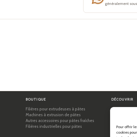
généralement sous 
BOUTIQUE
DÉCOUVRIR
Filières pour extrudeuses à pâtes
Certifications
Machines à extrusion de pâtes
Académie des
Autres accessoires pour pâtes fraîches
Conseils et gu
Filières industrielles pour pâtes
Recettes
Pour offrir l
Professionnel
cookies pour