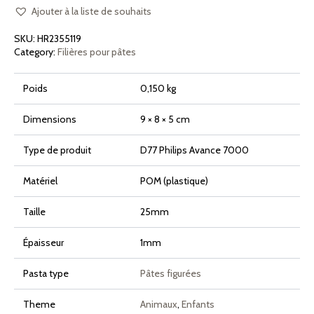
Cochon
Maiale
Ajouter à la liste de souhaits
pour
Philips
SKU:
HR2355119
Pasta
Maker
Category:
Filières pour pâtes
Avance
et
7000
Poids
0,150 kg
Series
Dimensions
9 × 8 × 5 cm
Type de produit
D77 Philips Avance 7000
Matériel
POM (plastique)
Taille
25mm
Épaisseur
1mm
Pasta type
Pâtes figurées
Theme
Animaux
,
Enfants