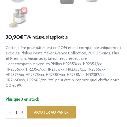
20,90€
TVA incluse, si applicable
Cette filière pour pâtes est en POM et est compatible uniquement
avec les Philips Pasta Maker Avance Collection, 7000 Series, Plus
et Premium. Aucun adaptateur n’est nécessaire.
Il est compatible avec les Philips HR2353/xx, HR2354/xx,
HR2355/xx, HR2356/xx, HR2357/xx, HR2358/xx, HR2365/xx,
HR2375/xx, HR2378/xx, HR2380/xx, HR2381/xx, HR2382/xx,
HR2660/xx, HR2665/xx. “xx” peut être n’importe quel chiffre entre
00 et 99.
Plus que 3 en stock
quantité
de
AJOUTER AU PANIER
Filière
en
POM