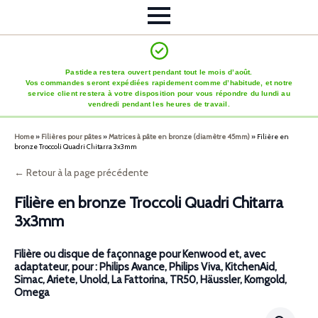
Pastidea restera ouvert pendant tout le mois d’août.
Vos commandes seront expédiées rapidement comme d’habitude, et notre
service client restera à votre disposition pour vous répondre du lundi au
vendredi pendant les heures de travail.
Home
»
Filières pour pâtes
»
Matrices à pâte en bronze (diamètre 45mm)
»
Filière en
bronze Troccoli Quadri Chitarra 3x3mm
← Retour à la page précédente
Filière en bronze Troccoli Quadri Chitarra
3x3mm
Filière ou disque de façonnage pour Kenwood et, avec
adaptateur, pour : Philips Avance, Philips Viva, KitchenAid,
Simac, Ariete, Unold, La Fattorina, TR50, Häussler, Korngold,
Omega