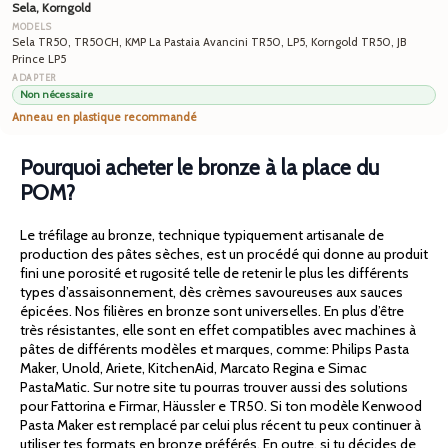
Sela, Korngold
Sela TR50, TR50CH, KMP La Pastaia Avancini TR50, LP5, Korngold TR50, JB
Prince LP5
Non nécessaire
Anneau en plastique recommandé
Pourquoi acheter le bronze à la place du
POM?
Le tréfilage au bronze, technique typiquement artisanale de
production des pâtes sèches, est un procédé qui donne au produit
fini une porosité et rugosité telle de retenir le plus les différents
types d’assaisonnement, dès crèmes savoureuses aux sauces
épicées. Nos filières en bronze sont universelles. En plus d’être
très résistantes, elle sont en effet compatibles avec machines à
pâtes de différents modèles et marques, comme: Philips Pasta
Maker, Unold, Ariete, KitchenAid, Marcato Regina e Simac
PastaMatic. Sur notre site tu pourras trouver aussi des solutions
pour Fattorina e Firmar, Häussler e TR50. Si ton modèle Kenwood
Pasta Maker est remplacé par celui plus récent tu peux continuer à
utiliser tes formats en bronze préférés. En outre, si tu décides de