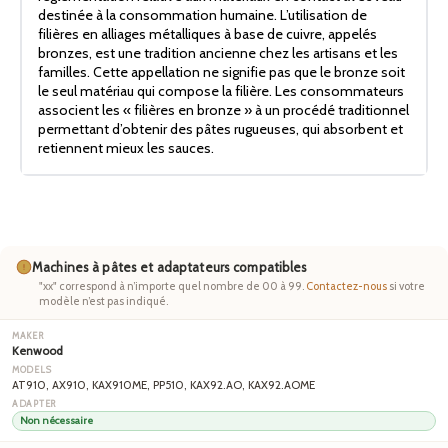
destinée à la consommation humaine. L’utilisation de
filières en alliages métalliques à base de cuivre, appelés
bronzes, est une tradition ancienne chez les artisans et les
familles. Cette appellation ne signifie pas que le bronze soit
le seul matériau qui compose la filière. Les consommateurs
associent les « filières en bronze » à un procédé traditionnel
permettant d’obtenir des pâtes rugueuses, qui absorbent et
retiennent mieux les sauces.
Machines à pâtes et adaptateurs compatibles
"xx" correspond à n’importe quel nombre de 00 à 99.
Contactez-nous
si votre
modèle n’est pas indiqué.
Kenwood
AT910, AX910, KAX910ME, PP510, KAX92.AO, KAX92.AOME
Non nécessaire