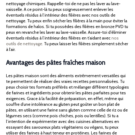
nettoyage chimiques. Rappelle-toi de ne pas les laver au lave-
vaisselle. A ce point-là tu peux soigneusement enlever les
éventuels résidus à l’intérieur des filières avec nos outils de
nettoyage. Tu peux enfin sécher les filières à la main pour éviter la
formations de halos. Si tu possèdes des filières en bronze PVD tu
peux en revanche les laver au lave-vaisselle. Assure-toi d’éliminer
éventuels résidus à l’intérieur des filières en t’aidant avec
nos
outils de nettoyage.
Tu peux laisser les filières simplement sécher
à l’air.
Avantages des pâtes fraîches maison
Les pâtes maison sont des aliments extrêmement versatiles qui
te permettent de réaliser des vraies recettes personnalisées. Tu
peux choisir tes formats préférés et mélanger différent typologies
de farines et ingrédients pour obtenir les pâtes parfaites pour tes
exigences. Grace à la facilité de préparation, en effet, même qui
souffre d’une intolérance au gluten peut goûter un bon plat de
pâtes, en utilisant une farine sans gluten comme celle de riz ou de
légumes secs (comme pois chiches, pois ou lentilles). Si tu a
l’intention de expérimenter avec des cuisines alternatives en
essayant des savoureux plats végétariens ou végans, tu peux
utiliser des farines à haut teneur en protéines. Les farines de