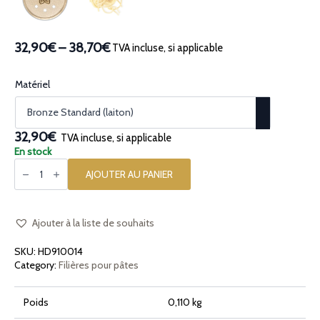
32,90€
–
38,70€
TVA incluse, si applicable
Plage
de
prix :
Matériel
32,90€
à
38,70€
32,90€
TVA incluse, si applicable
En stock
quantité
de
AJOUTER AU PANIER
Filière
en
bronze
Troccoli
Quadri
Ajouter à la liste de souhaits
Chitarra
3x3mm
SKU:
HD910014
Category:
Filières pour pâtes
Poids
0,110 kg