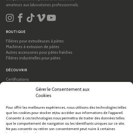
amateurs aux laboratoires professionnels.
BOUTIQUE
Filières pour extrudeuses à pâtes
Machines à extrusion de pâtes
Autres accessoires pour pâtes fraîches
Filières industrielles pour pâtes
DÉCOUVRIR
Certifications
Académie des pâtes
Gérer le Consentement aux
Conseils et guides pratiques
Cookies
Recettes
Professionnels & B2B
À propos de Pastidea
Pour offrir les meilleures expériences, nous utilisons des technologies telles
que les cookies pour stocker et/ou accéder aux informations de l'appareil.
Consentir à ces technologies nous permettra de traiter des données telles
AIDE
que le comportement de navigation ou les identifiants uniques sur ce site.
FAQ et assistance
Ne pas consentir ou retirer son consentement peut nuire à certaines